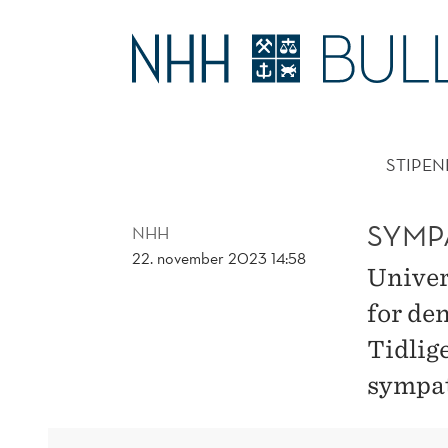
SYMPATIERKLÆRING
FOR
HOVE
KRIGENS
STIPEN
OFRE
SYMP
NHH
22. november 2023 14:58
Univer
for den
Tidlig
sympat