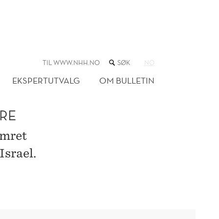
SØK
TIL WWW.NHH.NO
NO
I
NETTSTEDET
EKSPERTUTVALG
OM BULLETIN
RE
ymret
Israel.