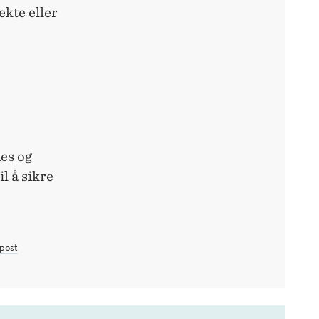
ekte eller
es og
l å sikre
post