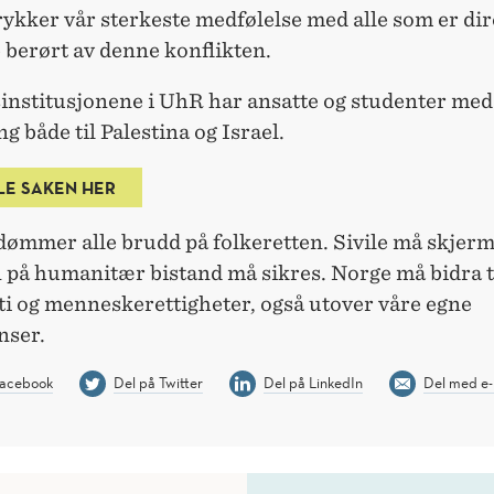
kker vår sterkeste medfølelse med alle som er dir
 berørt av denne konflikten.
nstitusjonene i UhR har ansatte og studenter med
ng både til Palestina og Israel.
LE SAKEN HER
ømmer alle brudd på folkeretten. Sivile må skjerm
 på humanitær bistand må sikres. Norge må bidra ti
i og menneskerettigheter, også utover våre egne
nser.
Facebook
Del på Twitter
Del på LinkedIn
Del med e-