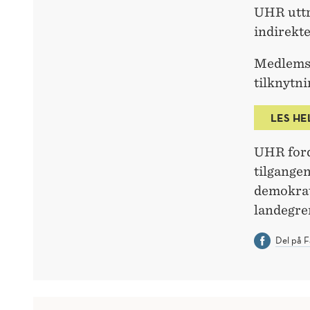
UHR uttry
indirekte
Medlemsi
tilknytni
LES HE
UHR ford
tilgangen
demokrat
landegre
Del på 