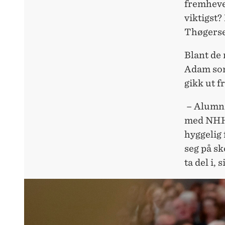
fremhever
viktigst?
Thøgers
Blant de
Adam som
gikk ut f
– Alumnik
med NHH 
hyggelig 
seg på sk
ta del i, 