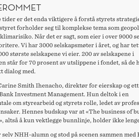
EROMMET
e tider er det enda viktigere å forstå styrets strategi
styret forholder seg til komplekse tema som geopol
 klimarisiko. Når det er sagt, som eier i over 9000 s
oritere. Vi har 3000 selskapsmøter i året, og har tet
00 største selskapene vi eier. 200 av selskapene i
en står for 70 prosent av utslippene i fondet, så de 
tt dialog med.
Carine Smith Ihenacho, direktør for eierskap og ett
 Bank Investment Management. Hun deltok i en
ale om styrearbeid og styrets rolle, ledet av profe
ensaker. Hennes budskap var at «The business of bu
, altså å kun vektlegge bunnlinje, holder ikke lenge
r selv NHH-alumn og stod på scenen sammen med 