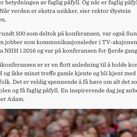
 betydningen av faglig påfyll. Og når er faglig påfy
 Når verden er ekstra usikker, sier rektor Øystein
en.
 rundt 500 som deltok på konferansen, var også Su
 jobber som kommunikasjonsleder i TV-aksjone
ra NHH i 2016 og var på konferansen for fjerde gang
onferansen er er en flott anledning til å holde ko
og ikke minst treffe gamle kjente og bli kjent med
folk. Det er veldig spennende å få høre om alt det 
olen og få faglig påfyll. En inspirerende dag jeg anb
sier Adam.