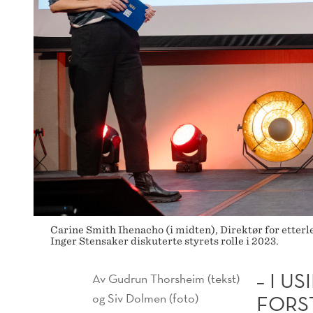
FORSTÅ
STYRETS
STRATEGIER
Carine Smith Ihenacho (i midten), Direktør for etter
Inger Stensaker diskuterte styrets rolle i 2023.
– I U
Av
Gudrun Thorsheim (tekst)
og Siv Dolmen (foto)
FORS