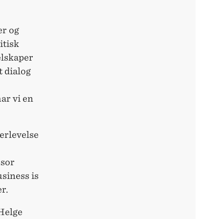
er og
itisk
elskaper
t dialog
har vi en
erlevelse
ssor
siness is
r.
Helge