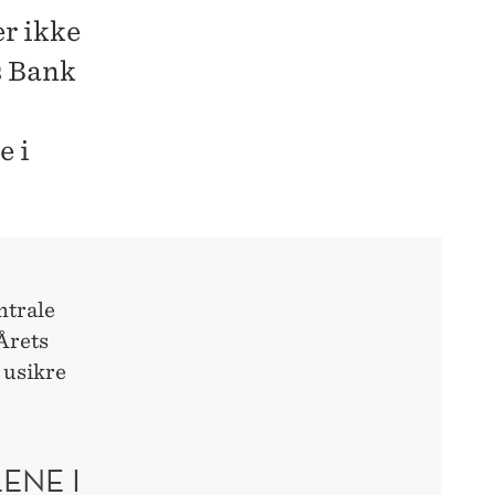
er ikke
s Bank
e i
ntrale
Årets
 usikre
ENE I