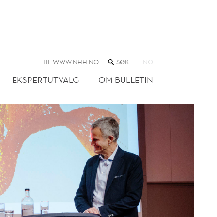
SØK
TIL WWW.NHH.NO
NO
I
NETTSTEDET
EKSPERTUTVALG
OM BULLETIN