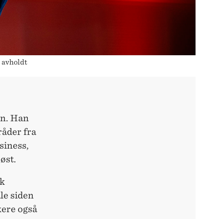
 avholdt
en. Han
råder fra
siness,
øst.
sk
le siden
kere også