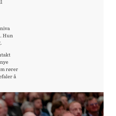
ll
nniva
n. Hun
.
ntakt
 nye
som rører
efaler å