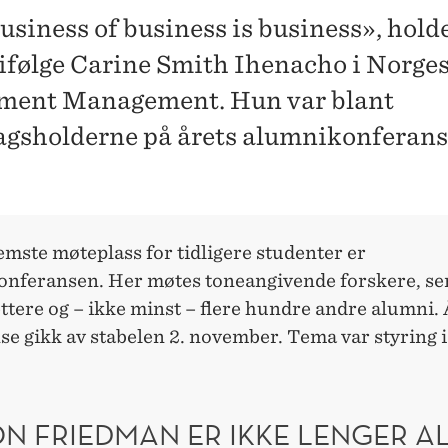
usiness of business is business», hold
 ifølge Carine Smith Ihenacho i Norge
ment Management. Hun var blant
agsholderne på årets alumnikonferans
mste møteplass for tidligere studenter er
nferansen. Her møtes toneangivende forskere, se
tere og – ikke minst – flere hundre andre alumni. 
e gikk av stabelen 2. november. Tema var styring i
N FRIEDMAN ER IKKE LENGER AL