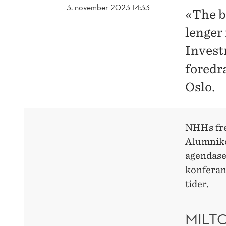
3. november 2023 14:33
«The b
lenger
Invest
foredr
Oslo.
NHHs fre
Alumniko
agendaset
konferans
tider.
MILTO