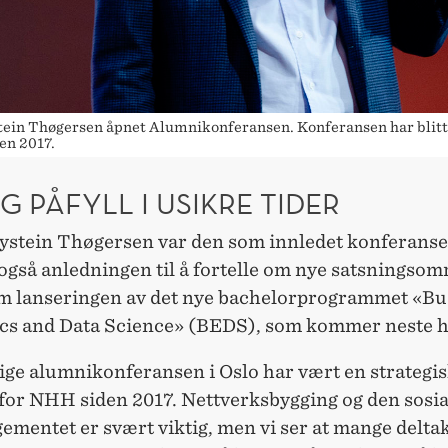
tein Thøgersen åpnet Alumnikonferansen. Konferansen har blitt
den 2017.
G PÅFYLL I USIKRE TIDER
ystein Thøgersen var den som innledet konferans
også anledningen til å fortelle om nye satsningsom
 lanseringen av det nye bachelorprogrammet «Bu
s and Data Science» (BEDS), som kommer neste h
ige alumnikonferansen i Oslo har vært en strategi
 for NHH siden 2017. Nettverksbygging og den sosia
ementet er svært viktig, men vi ser at mange delta