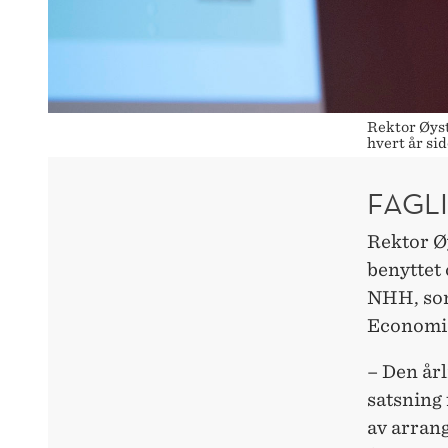
Rektor Øys
hvert år si
FAGLI
Rektor Ø
benyttet 
NHH, som
Economic
– Den årl
satsning
av arrang