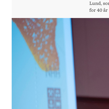
Lund, so
for 40 år