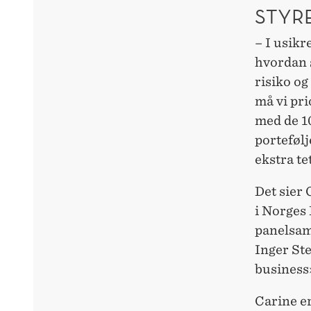
STYR
– I usikr
hvordan 
risiko og
må vi pri
med de 10
portefølj
ekstra te
Det sier 
i Norges
panelsamt
Inger St
business»
Carine e