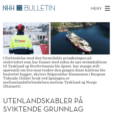
U
MENY
T
H
NO
TIL WWW.NHH.NO
S
E
O
Ø
K
Stipendiater og nye forskerprofiler
V
I
N
N
E
Disputaser
E
L
T
T
D
Ekspertutvalg
S
A
T
M
E
Om Bulletin
D
N
I forbindelse med den formidable prisøkningen på
E
E
elektrisitet som har funnet sted siden de nye strømkablene
T
N
til Tyskland og Storbritannia ble åpnet, har mange stilt
D
spørsmål om hva man tenkte den gangen disse kablene ble
Y
besluttet bygget, skriver Rögnvaldur Hannesson i Bergens
S
Tidende (bilder bruk ved åpningen av
mellomlandsforbindelsen mellom Tyskland og Norge
K
(Statnett) .
A
UTENLANDSKABLER PÅ
B
SVIKTENDE GRUNNLAG