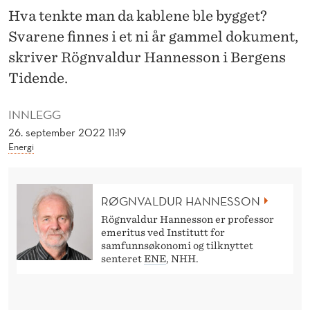
L
Hva tenkte man da kablene ble bygget?
E
Svarene finnes i et ni år gammel dokument,
R
skriver Rögnvaldur Hannesson i Bergens
Tidende.
P
Å
INNLEGG
S
26. september 2022 11:19
Energi
V
I
RØGNVALDUR HANNESSON
K
Rögnvaldur Hannesson er professor
T
emeritus ved Institutt for
samfunnsøkonomi og tilknyttet
E
senteret
ENE
, NHH.
N