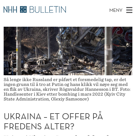
U
MENY
K
H
NO
TIL WWW.NHH.NO
S
R
O
Ø
K
Stipendiater og nye forskerprofiler
V
I
A
N
E
Disputaser
E
I
T
T
D
Ekspertutvalg
S
N
T
M
E
Om Bulletin
D
A
E
E
T
Så lenge ikke Russland er påført et forsmedelig tap, er det
N
–
ingen grunn til å tro at Putin og hans klikk vil nøye seg med
Y
en flik av Ukraina, skriver Rögnvaldur Hannesson i BT. Foto:
E
Handlesenter i Kiev etter bombing i mars 2022 (Kyiv City
State Administration, Olexiy Samsonov)
T
UKRAINA – ET OFFER PÅ
O
FREDENS ALTER?
F