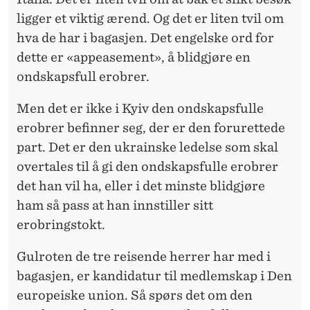
A
ligger et viktig ærend. Og det er liten tvil om
L
hva de har i bagasjen. Det engelske ord for
T
dette er «appeasement», å blidgjøre en
ondskapsfull erobrer.
E
R
Men det er ikke i Kyiv den ondskapsfulle
erobrer befinner seg, der er den forurettede
?
part. Det er den ukrainske ledelse som skal
overtales til å gi den ondskapsfulle erobrer
det han vil ha, eller i det minste blidgjøre
ham så pass at han innstiller sitt
erobringstokt.
Gulroten de tre reisende herrer har med i
bagasjen, er kandidatur til medlemskap i Den
europeiske union. Så spørs det om den