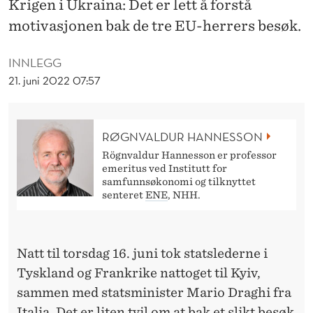
Krigen i Ukraina: Det er lett å forstå
F
motivasjonen bak de tre EU-herrers besøk.
E
R
INNLEGG
21. juni 2022 07:57
P
Å
F
RØGNVALDUR HANNESSON
Rögnvaldur Hannesson er professor
R
emeritus ved Institutt for
samfunnsøkonomi og tilknyttet
E
senteret
ENE
, NHH.
D
E
Natt til torsdag 16. juni tok statslederne i
N
Tyskland og Frankrike nattoget til Kyiv,
S
sammen med statsminister Mario Draghi fra
Italia. Det er liten tvil om at bak et slikt besøk