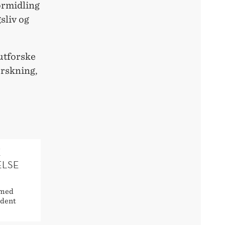
ormidling
sliv og
utforske
orskning,
E
ELSE
 med
udent