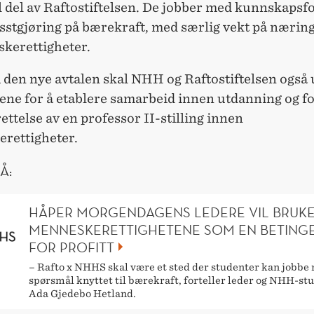
l del av Raftostiftelsen. De jobber med kunnskapsf
sstgjøring på bærekraft, med særlig vekt på næring
kerettigheter.
den nye avtalen skal NHH og Raftostiftelsen også 
ene for å etablere samarbeid innen utdanning og f
ttelse av en professor II-stilling innen
rettigheter.
Å:
HÅPER MORGENDAGENS LEDERE VIL BRUK
MENNESKERETTIGHETENE SOM EN BETING
FOR PROFITT
– Rafto x NHHS skal være et sted der studenter kan jobbe
spørsmål knyttet til bærekraft, forteller leder og NHH-st
Ada Gjedebo Hetland.