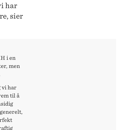
vi har
e, sier
H i en
ter, men
.
 vi har
em til å
nsidig
generelt,
rfekt
aftig