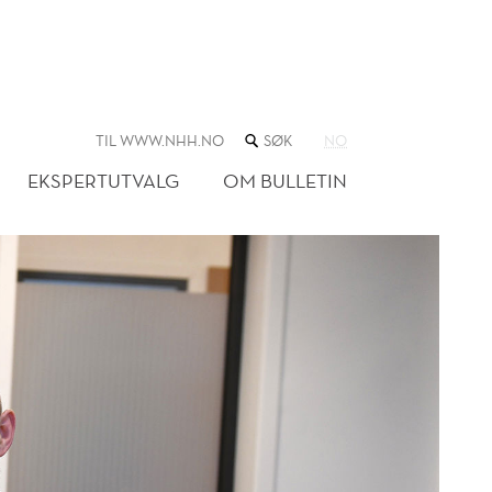
SØK
TIL WWW.NHH.NO
NO
I
NETTSTEDET
EKSPERTUTVALG
OM BULLETIN