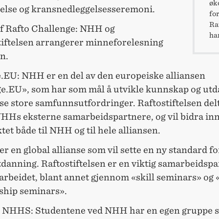
øk
else og kransnedleggelsesseremoni.
fo
Raf
f Rafto Challenge: NHH og
ha
tiftelsen arrangerer minneforelesning
n.
.EU: NHH er en del av den europeiske alliansen
e.EU», som har som mål å utvikle kunnskap og ut
øse store samfunnsutfordringer. Raftostiftelsen de
NHHs eksterne samarbeidspartnere, og vil bidra inn
tet både til NHH og til hele alliansen.
 en global allianse som vil sette en ny standard fo
danning. Raftostiftelsen er en viktig samarbeidspa
arbeidet, blant annet gjennom «skill seminars» og 
nship seminars».
x NHHS: Studentene ved NHH har en egen gruppe s