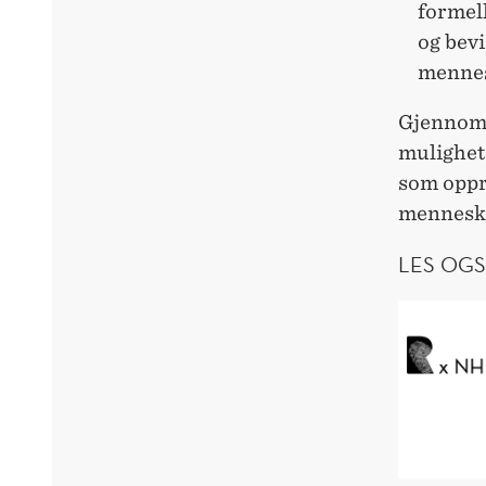
formel
og bevi
mennes
Gjennom 
mulighet
som oppre
menneske
LES OGS