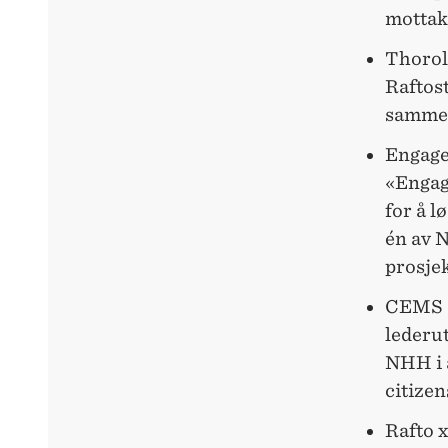
mottak
Thorol
Raftos
samme
Engage
«Engag
for å l
én av 
prosjek
CEMS er
lederut
NHH i 
citize
Rafto 