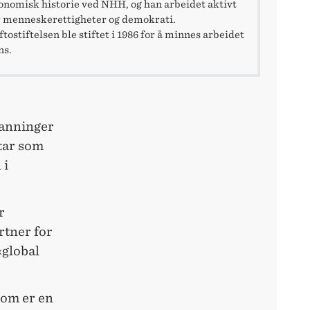
onomisk historie ved NHH, og han arbeidet aktivt
r menneskerettigheter og demokrati.
tostiftelsen ble stiftet i 1986 for å minnes arbeidet
ns.
danninger
ltar som
 i
r
rtner for
«global
om er en