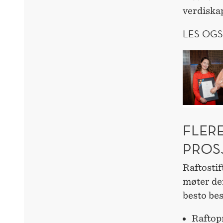
verdiska
LES OGS
FLER
PROS
Raftosti
møter def
besto bes
Raftop