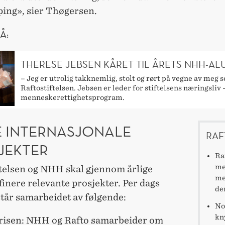
ping», sier Thøgersen.
Å:
THERESE JEBSEN KÅRET TIL ÅRETS NHH-A
– Jeg er utrolig takknemlig, stolt og rørt på vegne av meg s
Raftostiftelsen. Jebsen er leder for stiftelsens næringsliv -
menneskerettighetsprogram.
E INTERNASJONALE
RAF
JEKTER
Ra
me
ftelsen og NHH skal gjennom årlige
me
inere relevante prosjekter. Per dags
de
tår samarbeidet av følgende:
No
kn
risen: NHH og Rafto samarbeider om