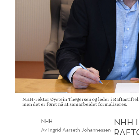
NHH-rektor Øystein Thøgersen og leder i Raftostiftel
men det er først nå at samarbeidet formaliseres.
NHH 
NHH
Av
Ingrid Aarseth Johannessen
RAFT