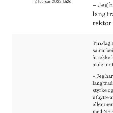
17. februar 2022 13:26
– Jeg h
lang t
rektor
Tirsdag 1
samarbei
årrekke 
at det er
– Jeg har
lang trad
styrke og
utbytte 
eller me
med NHHs