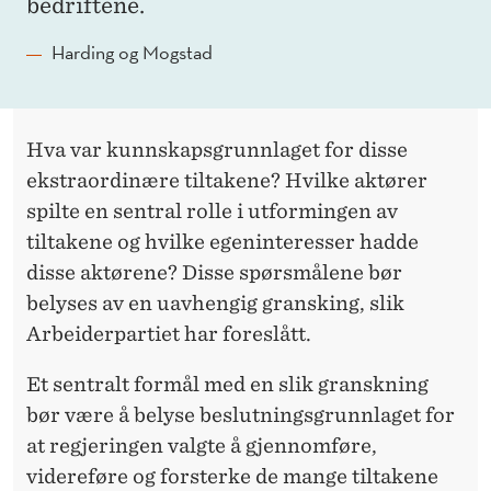
A
bedriftene.
T
Harding og Mogstad
I
L
Hva var kunnskapsgrunnlaget for disse
T
ekstraordinære tiltakene? Hvilke aktører
A
spilte en sentral rolle i utformingen av
K
tiltakene og hvilke egeninteresser hadde
disse aktørene? Disse spørsmålene bør
E
belyses av en uavhengig gransking, slik
N
Arbeiderpartiet har foreslått.
E
Et sentralt formål med en slik granskning
bør være å belyse beslutningsgrunnlaget for
at regjeringen valgte å gjennomføre,
videreføre og forsterke de mange tiltakene