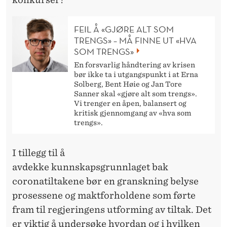
FEIL Å «GJØRE ALT SOM
TRENGS» – MÅ FINNE UT «HVA
SOM TRENGS»
En forsvarlig håndtering av krisen
bør ikke ta i utgangspunkt i at Erna
Solberg, Bent Høie og Jan Tore
Sanner skal «gjøre alt som trengs».
Vi trenger en åpen, balansert og
kritisk gjennomgang av «hva som
trengs».
I tillegg til å
avdekke kunnskapsgrunnlaget bak
coronatiltakene bør en granskning belyse
prosessene og maktforholdene som førte
fram til regjeringens utforming av tiltak. Det
er viktig å undersøke hvordan og i hvilken