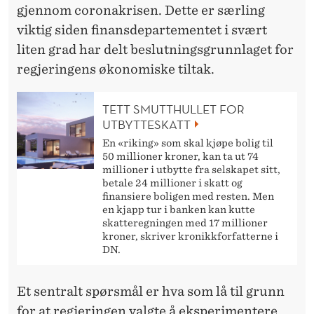
gjennom coronakrisen. Dette er særling
viktig siden finansdepartementet i svært
liten grad har delt beslutningsgrunnlaget for
regjeringens økonomiske tiltak.
TETT SMUTTHULLET FOR
UTBYTTESKATT
En «riking» som skal kjøpe bolig til
50 millioner kroner, kan ta ut 74
millioner i utbytte fra selskapet sitt,
betale 24 millioner i skatt og
finansiere boligen med resten. Men
en kjapp tur i banken kan kutte
skatteregningen med 17 millioner
kroner, skriver kronikkforfatterne i
DN.
Et sentralt spørsmål er hva som lå til grunn
for at regjeringen valgte å eksperimentere