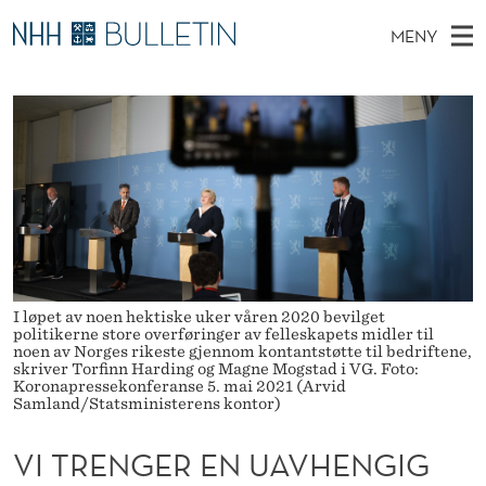
V
MENY
I
H
NO
TIL WWW.NHH.NO
S
T
O
Ø
K
Stipendiater og nye forskerprofiler
V
I
R
N
E
Disputaser
E
E
T
T
D
Ekspertutvalg
S
N
T
M
E
Om Bulletin
D
G
E
E
T
N
E
I løpet av noen hektiske uker våren 2020 bevilget
Y
R
politikerne store overføringer av felleskapets midler til
noen av Norges rikeste gjennom kontantstøtte til bedriftene,
skriver Torfinn Harding og Magne Mogstad i VG. Foto:
E
Koronapressekonferanse 5. mai 2021 (Arvid
Samland/Statsministerens kontor)
N
U
VI TRENGER EN UAVHENGIG