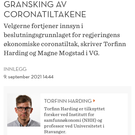
GRANSKING AV
A
CORONATILTAKENE
V
H
Velgerne fortjener innsyn i
beslutningsgrunnlaget for regjeringens
E
økonomiske coronatiltak, skriver Torfinn
N
Harding og Magne Mogstad i VG.
G
INNLEGG
I
9. september 2021 14:44
G
G
TORFINN HARDING
R
Torfinn Harding er tilknyttet
A
forsker ved Institutt for
samfunnøkonomi (NHH) og
N
professor ved Universitetet i
Stavanger.