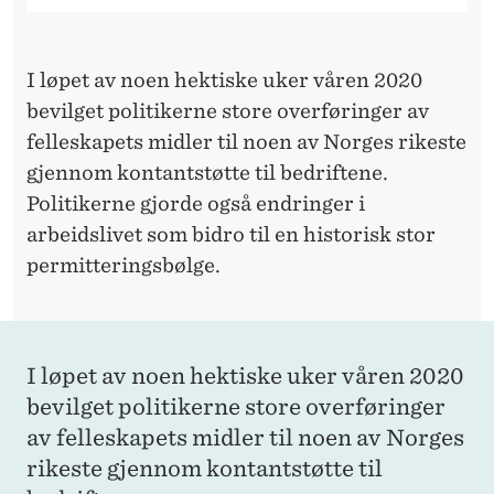
S
K
I løpet av noen hektiske uker våren 2020
I
bevilget politikerne store overføringer av
N
felleskapets midler til noen av Norges rikeste
G
gjennom kontantstøtte til bedriftene.
Politikerne gjorde også endringer i
A
arbeidslivet som bidro til en historisk stor
V
permitteringsbølge.
C
O
R
I løpet av noen hektiske uker våren 2020
bevilget politikerne store overføringer
O
av felleskapets midler til noen av Norges
N
rikeste gjennom kontantstøtte til