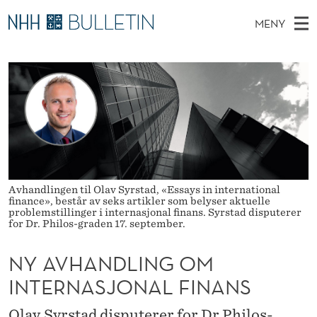
N
MENY
Y
H
NO
EN
TIL WWW.NHH.NO
S
A
O
Ø
K
Stipendiater og nye forskerprofiler
V
I
V
N
E
Disputaser
E
H
T
T
D
Ekspertutvalg
S
A
T
M
E
Om Bulletin
D
N
E
E
T
N
D
Avhandlingen til Olav Syrstad, «Essays in international
finance», består av seks artikler som belyser aktuelle
Y
problemstillinger i internasjonal finans. Syrstad disputerer
L
for Dr. Philos-graden 17. september.
I
NY AVHANDLING OM
N
INTERNASJONAL FINANS
G
Olav Syrstad disputerer for Dr.Philos-