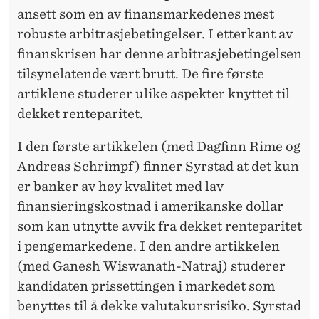
N
ansett som en av finansmarkedenes mest
A
robuste arbitrasjebetingelser. I etterkant av
finanskrisen har denne arbitrasjebetingelsen
L
tilsynelatende vært brutt. De fire første
F
artiklene studerer ulike aspekter knyttet til
I
dekket renteparitet.
N
I den første artikkelen (med Dagfinn Rime og
A
Andreas Schrimpf) finner Syrstad at det kun
N
er banker av høy kvalitet med lav
finansieringskostnad i amerikanske dollar
S
som kan utnytte avvik fra dekket renteparitet
i pengemarkedene. I den andre artikkelen
(med Ganesh Wiswanath-Natraj) studerer
kandidaten prissettingen i markedet som
benyttes til å dekke valutakursrisiko. Syrstad