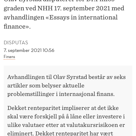
O
graden ved NHH 17. september 2021 med
M
avhandlingen «Essays in international
I
finance».
N
DISPUTAS
T
7. september 2021 10:56
Finans
E
R
Avhandlingen til Olav Syrstad består av seks
N
artikler som belyser aktuelle
A
problemstillinger i internasjonal finans.
S
Dekket renteparitet impliserer at det ikke
J
skal være forskjell på å låne eller investere i
ulike valutaer etter at valutakursrisikoen er
O
eliminert. Dekket renteparitet har vært