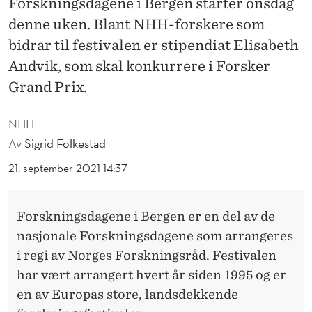
Forskningsdagene i Bergen starter onsdag
K
denne uken. Blant NHH-forskere som
L
bidrar til festivalen er stipendiat Elisabeth
A
Andvik, som skal konkurrere i Forsker
R
Grand Prix.
E
NHH
F
Av
Sigrid Folkestad
O
21. september 2021 14:37
R
Å
Forskningsdagene i Bergen er en del av de
R
nasjonale Forskningsdagene som arrangeres
i regi av Norges Forskningsråd. Festivalen
E
har vært arrangert hvert år siden 1995 og er
T
en av Europas store, landsdekkende