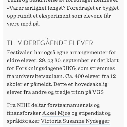
E
«Varer ærlighet lengst? Foredraget er bygget
S
opp rundt et eksperiment som elevene får
T
være med på.
I
TIL VIDEREGÅENDE ELEVER
V
A
Festivalen har også egne arrangementer for
eldre elever. 29. og 30. september er det klart
L
for Forskningsdagene UNG, som strømmes
fra universitetsaulaen. Ca. 400 elever fra 12
skoler er påmeldt. Dette er hovedsakelig
elever fra andre og tredje trinn på VGS
Fra NHH deltar førsteamanuensis og
finansforsker
Aksel Mjøs
og stipendiat og
språkforsker
Victoria Susanne Nydegger