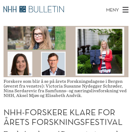
N
MENY
H
H
NO
TIL WWW.NHH.NO
S
H
O
Ø
K
Stipendiater og nye forskerprofiler
V
I
-
N
E
Disputaser
E
F
T
T
D
Ekspertutvalg
S
O
T
M
E
Om Bulletin
D
R
E
E
T
N
S
Forskere som blir å se på årets Forskningsdagene i Bergen
Y
(øverst fra venstre): Victoria Susanne Nydegger Schrøder,
K
Nina Serdarevic fra Samfunns- og næringslivsforskning ved
NHH, Aksel Mjøs og Elisabeth Andvik.
E
NHH-FORSKERE KLARE FOR
R
ÅRETS FORSKNINGSFESTIVAL
E