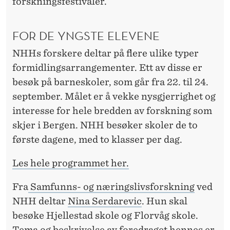
S
forskningsfestivaler.
F
FOR DE YNGSTE ELEVENE
O
NHHs forskere deltar på flere ulike typer
R
formidlingsarrangementer. Ett av disse er
S
besøk på barneskoler, som går fra 22. til 24.
K
september. Målet er å vekke nysgjerrighet og
interesse for hele bredden av forskning som
N
skjer i Bergen. NHH besøker skoler de to
I
første dagene, med to klasser per dag.
N
Les hele programmet her.
G
Fra
Samfunns- og næringslivsforskning
ved
S
NHH deltar
Nina Serdarevic
. Hun skal
F
besøke Hjellestad skole og Florvåg skole.
Tema og beskrivelse av foredraget hennes er