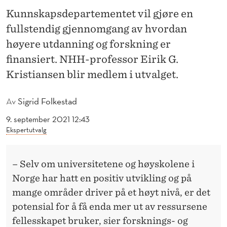
T
Kunnskapsdepartementet vil gjøre en
N
fullstendig gjennomgang av hvordan
E
høyere utdanning og forskning er
finansiert. NHH-professor Eirik G.
V
Kristiansen blir medlem i utvalget.
N
T
Av
Sigrid Folkestad
T
9. september 2021 12:43
Ekspertutvalg
I
L
– Selv om universitetene og høyskolene i
M
Norge har hatt en positiv utvikling og på
E
mange områder driver på et høyt nivå, er det
potensial for å få enda mer ut av ressursene
D
fellesskapet bruker, sier forsknings- og