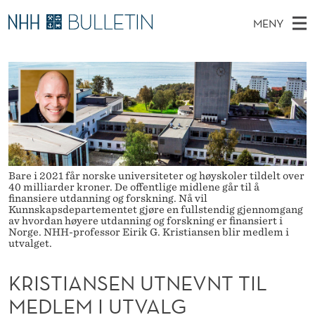
K
MENY
R
H
NO
TIL WWW.NHH.NO
S
I
O
Ø
K
Stipendiater og nye forskerprofiler
V
I
S
N
E
Disputaser
E
T
T
T
D
Ekspertutvalg
S
I
T
M
E
Om Bulletin
D
A
E
E
Bare i 2021 får norske universiteter og høyskoler tildelt over
T
N
N
40 milliarder kroner. De offentlige midlene går til å
finansiere utdanning og forskning. Nå vil
Y
Kunnskapsdepartementet gjøre en fullstendig gjennomgang
S
av hvordan høyere utdanning og forskning er finansiert i
Norge. NHH-professor Eirik G. Kristiansen blir medlem i
E
utvalget.
N
KRISTIANSEN UTNEVNT TIL
U
MEDLEM I UTVALG