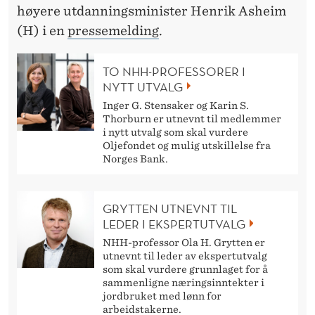
L
høyere utdanningsminister Henrik Asheim
E
(H) i en
pressemelding
.
M
TO NHH-PROFESSORER I
I
NYTT UTVALG
U
Inger G. Stensaker og Karin S.
Thorburn er utnevnt til medlemmer
T
i nytt utvalg som skal vurdere
Oljefondet og mulig utskillelse fra
V
Norges Bank.
A
GRYTTEN UTNEVNT TIL
L
LEDER I EKSPERTUTVALG
G
NHH-professor Ola H. Grytten er
utnevnt til leder av ekspertutvalg
som skal vurdere grunnlaget for å
sammenligne næringsinntekter i
jordbruket med lønn for
arbeidstakerne.