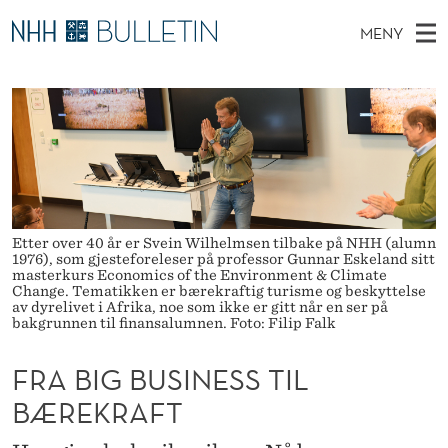
F
MENY
R
H
NO
TIL WWW.NHH.NO
S
A
O
Ø
K
Stipendiater og nye forskerprofiler
V
I
B
N
E
Disputaser
E
I
T
T
D
Ekspertutvalg
S
G
T
M
E
Om Bulletin
D
B
E
E
Etter over 40 år er Svein Wilhelmsen tilbake på NHH (alumn
T
1976), som gjesteforeleser på professor Gunnar Eskeland sitt
N
U
masterkurs Economics of the Environment & Climate
Change. Tematikken er bærekraftig turisme og beskyttelse
Y
S
av dyrelivet i Afrika, noe som ikke er gitt når en ser på
bakgrunnen til finansalumnen. Foto: Filip Falk
I
FRA BIG BUSINESS TIL
N
BÆREKRAFT
E