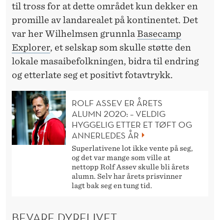
til tross for at dette området kun dekker en
promille av landarealet på kontinentet. Det
var her Wilhelmsen grunnla
Basecamp
Explorer
, et selskap som skulle støtte den
lokale masaibefolkningen, bidra til endring
og etterlate seg et positivt fotavtrykk.
ROLF ASSEV ER ÅRETS
ALUMN 2020: – VELDIG
HYGGELIG ETTER ET TØFT OG
ANNERLEDES ÅR
Superlativene lot ikke vente på seg,
og det var mange som ville at
nettopp Rolf Assev skulle bli årets
alumn. Selv har årets prisvinner
lagt bak seg en tung tid.
BEVARE DYRELIVET