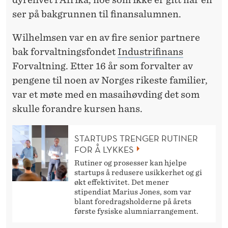
F
ser på bakgrunnen til finansalumnen.
T
Wilhelmsen var en av fire senior partnere
bak forvaltningsfondet
Industrifinans
Forvaltning. Etter 16 år som forvalter av
pengene til noen av Norges rikeste familier,
var et møte med en masaihøvding det som
skulle forandre kursen hans.
STARTUPS TRENGER RUTINER
FOR Å LYKKES
Rutiner og prosesser kan hjelpe
startups å redusere usikkerhet og gi
økt effektivitet. Det mener
stipendiat Marius Jones, som var
blant foredragsholderne på årets
første fysiske alumniarrangement.