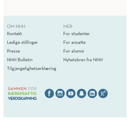
OM NHH
MER
Kontakt
For studenter
Ledige stillinger
For ansatte
Presse
For alumni
NHH Bulletin
Nyhetsbrev fra NHH
Tilgjengelighetserklæring