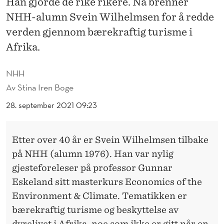
Han gjorde de rike rikere. Nå brenner
S
NHH-alumn Svein Wilhelmsen for å redde
S
verden gjennom bærekraftig turisme i
T
Afrika.
I
NHH
L
Av
Stina Iren Boge
B
28. september 2021 09:23
Æ
R
Etter over 40 år er Svein Wilhelmsen tilbake
E
på NHH (alumn 1976). Han var nylig
gjesteforeleser på professor Gunnar
K
Eskeland sitt masterkurs Economics of the
R
Environment & Climate. Tematikken er
A
bærekraftig turisme og beskyttelse av
dyrelivet i Afrika, noe som ikke er gitt når en