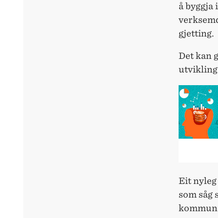
å byggja 
verksemde
gjetting.
Det kan g
utvikling
Eit nyleg
som såg s
kommunik