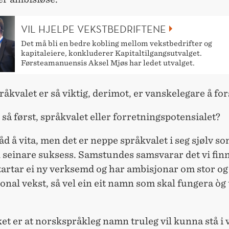
VIL HJELPE VEKSTBEDRIFTENE
Det må bli en bedre kobling mellom vekstbedrifter og
kapitaleiere, konkluderer Kapitaltilgangsutvalget.
Førsteamanuensis Aksel Mjøs har ledet utvalget.
råkvalet er så viktig, derimot, er vanskelegare å for
så først, språkvalet eller forretningspotensialet?
åd å vita, men det er neppe språkvalet i seg sjølv so
l seinare suksess. Samstundes samsvarar det vi fin
tartar ei ny verksemd og har ambisjonar om stor og
onal vekst, så vel ein eit namn som skal fungera òg
t er at norskspråkleg namn truleg vil kunna stå i 