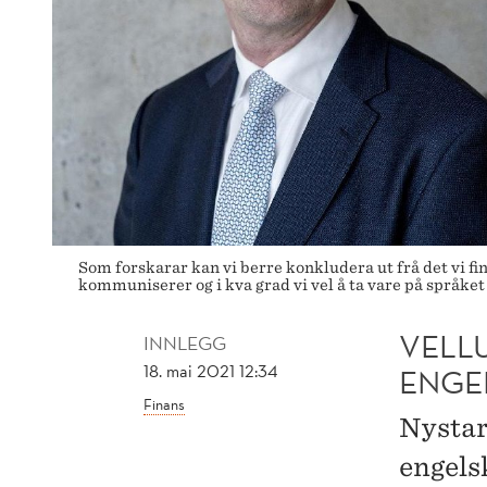
Som forskarar kan vi berre konkludera ut frå det vi f
kommuniserer og i kva grad vi vel å ta vare på språke
VELL
INNLEGG
18. mai 2021 12:34
ENGE
Finans
Nystar
engels