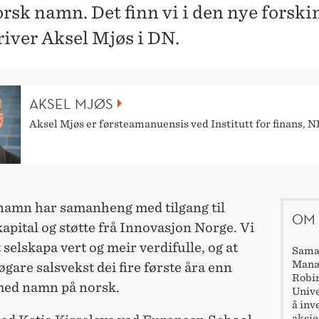
rsk namn. Det finn vi i den nye forski
river Aksel Mjøs i DN.
AKSEL MJØS
Aksel Mjøs er førsteamanuensis ved Institutt for finans, 
namn har samanheng med tilgang til
OM 
apital og støtte frå Innovasjon Norge. Vi
t selskapa vert og meir verdifulle, og at
Saman
Manag
øgare salsvekst dei fire første åra enn
Robin
med namn på norsk.
Unive
å inv
aksje