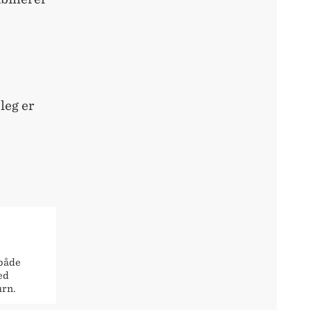
leg er
 både
ed
urn.