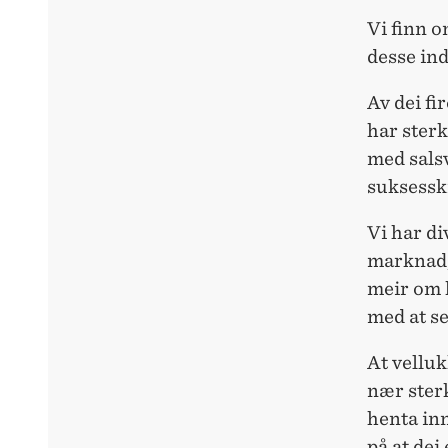
Vi finn o
desse in
Av dei fi
har ster
med salsv
suksesskr
Vi har di
marknad, 
meir om 
med at se
At velluk
nær sterk
henta in
på at dei