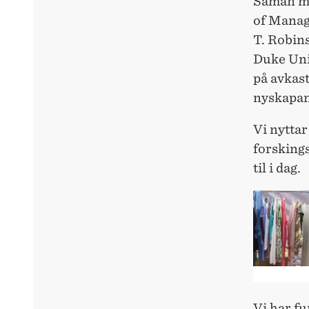
Saman me
of Manag
T. Robin
Duke Uni
på avkast
nyskapan
Vi nyttar
forskings
til i dag.
Vi har fu