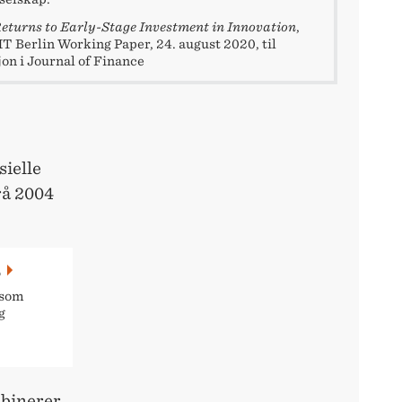
eturns to Early-Stage Investment in Innovation
,
T Berlin Working Paper, 24. august 2020, til
jon i Journal of Finance
sielle
frå 2004
S
 som
g
mbinerer