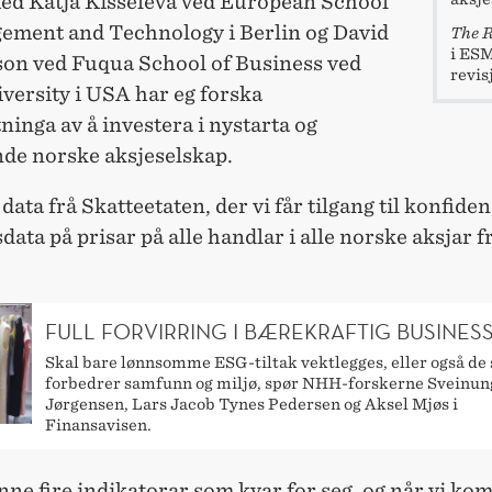
d Katja Kisseleva ved European School
ement and Technology i Berlin og David
The R
i ESM
son ved Fuqua School of Business ved
revis
versity i USA har eg forska
ninga av å investera i nystarta og
de norske aksjeselskap.
 data frå Skatteetaten, der vi får tilgang til konfiden
data på prisar på alle handlar i alle norske aksjar 
FULL FORVIRRING I BÆREKRAFTIG BUSINES
Skal bare lønnsomme ESG-tiltak vektlegges, eller også de
forbedrer samfunn og miljø, spør NHH-forskerne Sveinun
Jørgensen, Lars Jacob Tynes Pedersen og Aksel Mjøs i
Finansavisen.
nne fire indikatorar som kvar for seg, og når vi ko