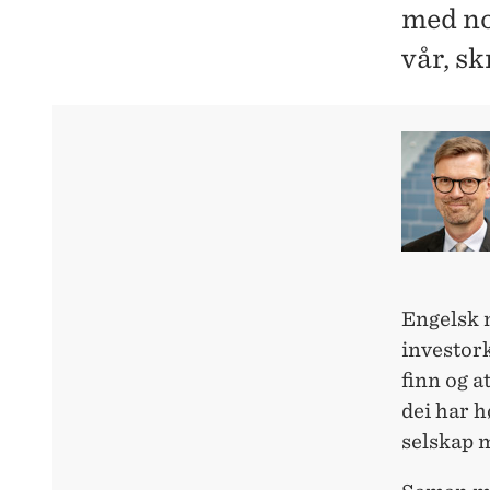
med no
vår, sk
Engelsk 
investork
finn og a
dei har h
selskap 