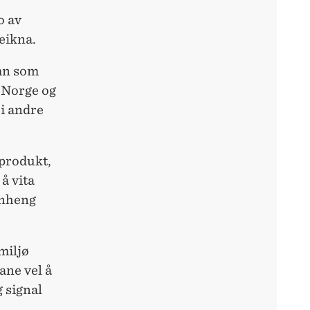
o av
eikna.
amn som
 Norge og
ei andre
 produkt,
å vita
anheng
miljø
ane vel å
 signal