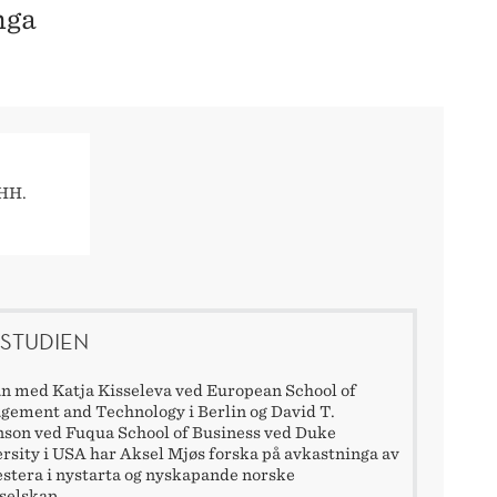
nga
NHH.
STUDIEN
 med Katja Kisseleva ved European School of
ement and Technology i Berlin og David T.
son ved Fuqua School of Business ved Duke
rsity i USA har Aksel Mjøs forska på avkastninga av
estera i nystarta og nyskapande norske
selskap.