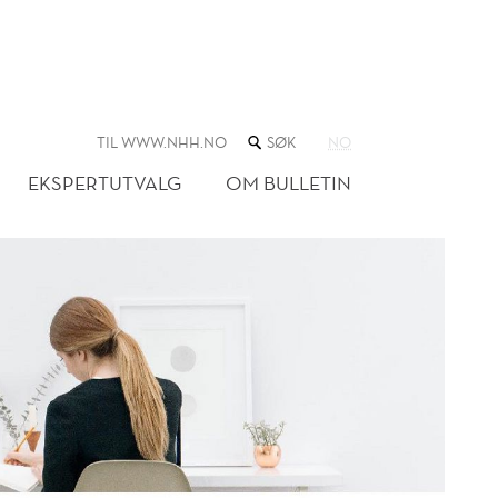
SØK
TIL WWW.NHH.NO
NO
I
NETTSTEDET
EKSPERTUTVALG
OM BULLETIN