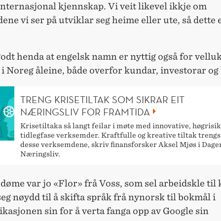
internasjonal kjennskap. Vi veit likevel ikkje om
ne vi ser på utviklar seg heime eller ute, så dette 
odt henda at engelsk namn er nyttig også for vellu
 i Noreg åleine, både overfor kundar, investorar og
TRENG KRISETILTAK SOM SIKRAR EIT
NÆRINGSLIV FOR FRAMTIDA
Krisetiltaka så langt feilar i møte med innovative, høgrisik
tidlegfase verksemder. Kraftfulle og kreative tiltak trengs
desse verksemdene, skriv finansforsker Aksel Mjøs i Dage
Næringsliv.
 døme var jo «Flor» frå Voss, som sel arbeidskle til 
eg nøydd til å skifta språk frå nynorsk til bokmål i
asjonen sin for å verta fanga opp av Google sin