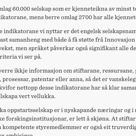
mlag 60.000 selskap som er kjenneteikna av minst t
dikatorane, mens berre omlag 2700 har alle kjennet
re indikatorane vi nyttar er det engelsk selskapsn
kast samanheng med både å få støtte frå Innovasjon
ekst, men språket påverkar også signifikant alle d
iteria vi ser på.
verre ikkje informasjon om stiftarane, ressursane,
prosessar, patentar eller anna, så det er vanskeleg 
kvifor nettopp desse indikatorane har så klar sam
lskapa vert vellukka.
ka oppstartsselskap er i nyskapande næringar og i 
e forskingsinstitusjonar, er lett å skjøna. At stiftar
n kompetente styremedlemmer er også eit truverdig
 er ambisiøse.