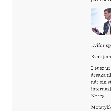
Kvifor sp
Kva kjem 
Det er ur
årsaka ti
når ein s
internasj
Noreg.
Motstykke