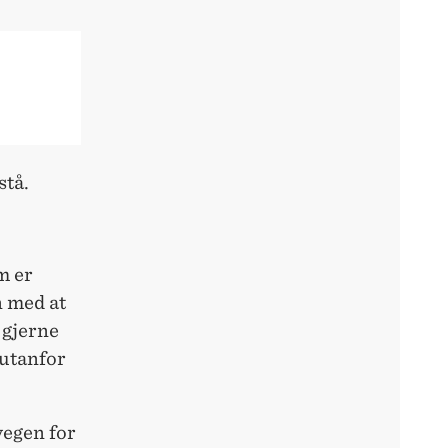
stå.
m er
n med at
 gjerne
 utanfor
vegen for