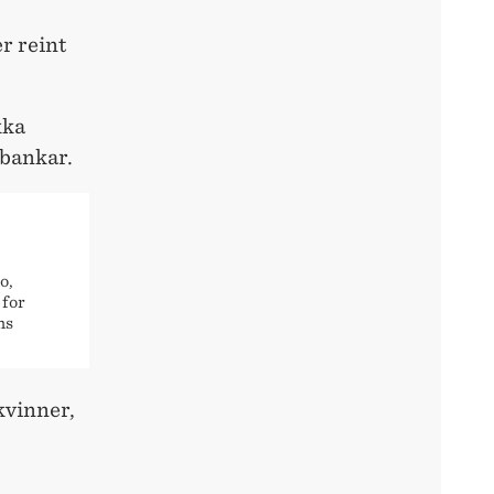
er reint
kka
 bankar.
o,
 for
ns
kvinner,