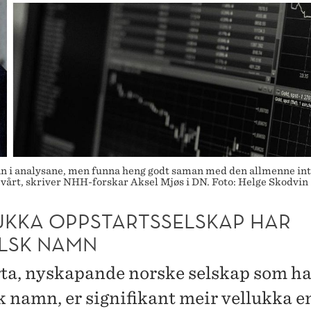
inn i analysane, men funna heng godt saman med den allmenne int
t vårt, skriver NHH-forskar Aksel Mjøs i DN. Foto: Helge Skodvin
UKKA OPPSTARTSSELSKAP HAR
LSK NAMN
ta, nyskapande norske selskap som ha
k namn, er signifikant meir vellukka e