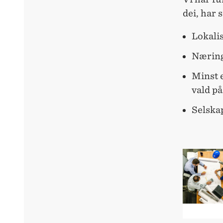
dei, har 
Lokalis
Næring
Minst e
vald på
Selska