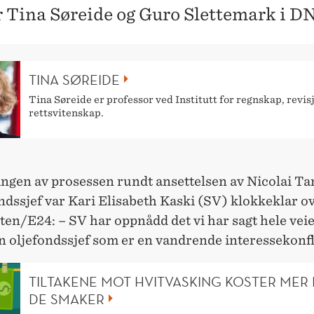
r Tina Søreide og Guro Slettemark i DN
TINA SØREIDE
Tina Søreide er professor ved Institutt for regnskap, revis
rettsvitenskap.
ingen av prosessen rundt ansettelsen av Nicolai T
ndssjef var Kari Elisabeth Kaski (SV) klokkeklar o
en/E24: – SV har oppnådd det vi har sagt hele veie
n oljefondssjef som er en vandrende interessekonfl
TILTAKENE MOT HVITVASKING KOSTER MER
DE SMAKER