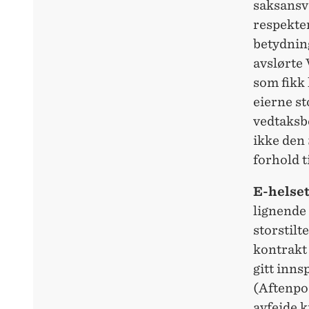
saksansva
respekter
betydnin
avslørte
som fikk 
eierne st
vedtaksb
ikke den
forhold t
E-helse
lignende 
storstilt
kontrakt 
gitt inns
(Aftenpos
avfeide k