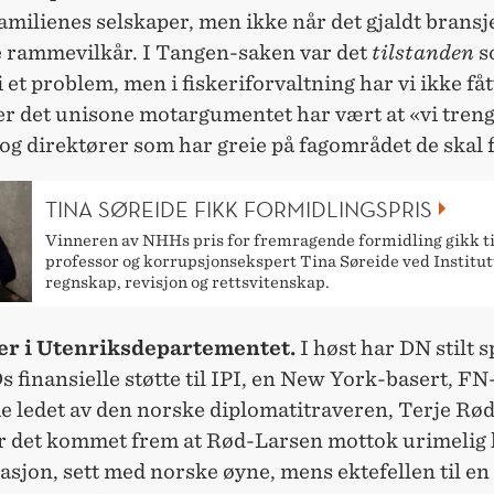
amilienes selskaper, men ikke når det gjaldt bransj
e rammevilkår. I Tangen-saken var det
tilstanden
s
 et problem, men i fiskeriforvaltning har vi ikke f
er det unisone motargumentet har vært at «vi tren
og direktører som har greie på fagområdet de skal f
TINA SØREIDE FIKK FORMIDLINGSPRIS
Vinneren av NHHs pris for fremragende formidling gikk t
professor og korrupsjonsekspert Tina Søreide ved Institut
regnskap, revisjon og rettsvitenskap.
er i Utenriksdepartementet.
I høst har DN stilt 
 finansielle støtte til IPI, en New York-basert, FN
e ledet av den norske diplomatitraveren, Terje Rø
er det kommet frem at Rød-Larsen mottok urimelig
sjon, sett med norske øyne, mens ektefellen til en