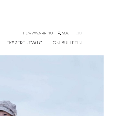
SØK
TIL WWW.NHH.NO
NO
I
NETTSTEDET
EKSPERTUTVALG
OM BULLETIN