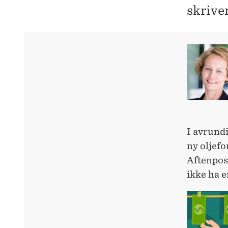
skrive
I avrund
ny oljefo
Aftenpost
ikke ha e