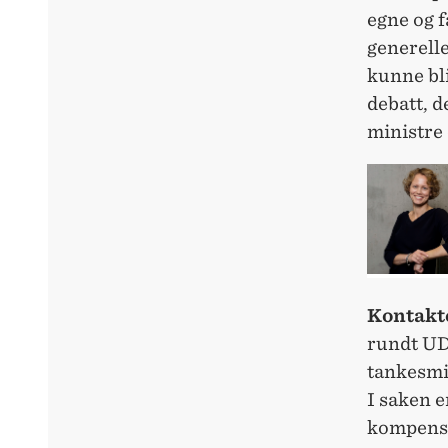
egne og f
generell
kunne bli
debatt, d
ministre 
Kontakt
rundt UDs
tankesmi
I saken 
kompensa