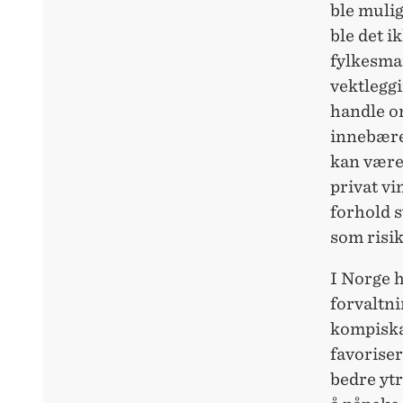
ble mulig
ble det i
fylkesma
vektleggi
handle 
innebærer
kan være
privat vi
forhold s
som risik
I Norge h
forvaltni
kompiska
favoriser
bedre ytr