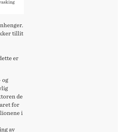
tvasking
enhenger.
ker tillit
dette er
- og
ylig
ktoren de
aret for
llionene i
ing av