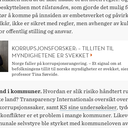
 beskyttelsen mot
tilstanden
, som gjorde det mulig f
ktør å komme på innsiden av embetsverket og påvir
år, ikke er sikret med regler, men avhenger av ku
or offentlig stilling og ansvar.
KORRUPSJONSFORSKER: – TILLITEN TIL
MYNDIGHETENE ER SVEKKET
Norge faller på korrupsjonsrangering. – Et signal om at
befolkningens tillit til norske myndigheter er svekket, si
professor Tina Søreide.
ånd i kommuner.
Hvordan er slik risiko håndtert r
ke land? Transparency Internationals oversikt ov
 korrupsjonssaker, samt
KS sine undersøkelser
, tyd
ekonflikter er et problem i mange kommuner. Likev
unale selvstyre ble styrket med kommuneloven av