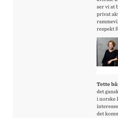
ser vi at
privat a
rammevilk
respekt f
Tette b
det gans
i norske
interess
det komm