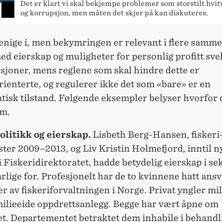
Det er klart vi skal bekjempe problemer som storstilt hvi
og korrupsjon, men måten det skjer på kan diskuteres.
 enige i, men bekymringen er relevant i flere samm
d eierskap og muligheter for personlig profitt svek
tusjoner, mens reglene som skal hindre dette er
ienterte, og regulerer ikke det som «bare» er en
isk tilstand. Følgende eksempler belyser hvorfor 
em.
olitikk og eierskap.
Lisbeth Berg-Hansen, fiskeri
ter 2009–2013, og Liv Kristin Holmefjord, inntil n
i Fiskeridirektoratet, hadde betydelig eierskap i se
rlige for. Profesjonelt har de to kvinnene hatt ansv
er av fiskeriforvaltningen i Norge. Privat yngler mi
milieeide oppdrettsanlegg. Begge har vært åpne om
et. Departementet betraktet dem inhabile i behandl