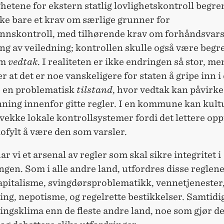
hetene for ekstern statlig lovlighetskontroll begre
kke bare et krav om særlige grunner for
nnskontroll, med tilhørende krav om forhåndsvars
ng av veiledning; kontrollen skulle også være begren
om
vedtak
. I realiteten er ikke endringen så stor, me
 at det er noe vanskeligere for staten å gripe inn i
 en problematisk
tilstand
, hvor vedtak kan påvirke
nning innenfor gitte regler. I en kommune kan kult
vekke lokale kontrollsystemer fordi det lettere opp
ofylt å være den som varsler.
ar vi et arsenal av regler som skal sikre integritet i
ngen. Som i alle andre land, utfordres disse reglene
pitalisme, svingdørsproblematikk, vennetjenester
ing, nepotisme, og regelrette bestikkelser. Samtidig
ingsklima enn de fleste andre land, noe som gjør de