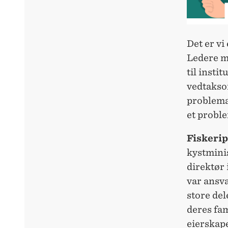
Det er vi
Ledere me
til insti
vedtaksor
problemat
et probl
Fiskerip
kystminis
direktør 
var ansva
store del
deres fa
eierskap