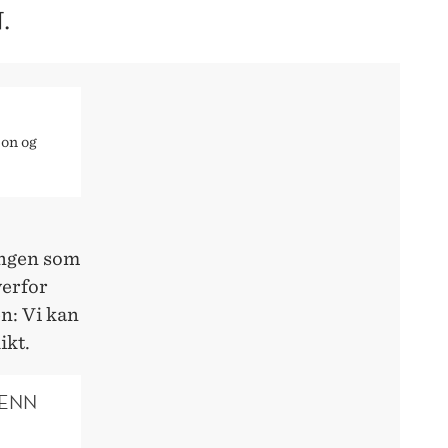
.
jon og
angen som
verfor
n: Vi kan
ikt.
 ENN