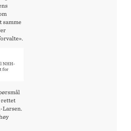
ens
om
ått samme
ger
orvalte».
il NHH-
t for
spørsmål
-rettet
d-Larsen.
 høy