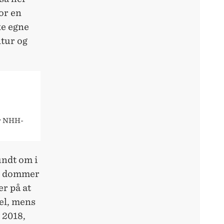
or en
ke egne
ltur og
er NHH-
undt om i
er dommer
er på at
el, mens
 2018,