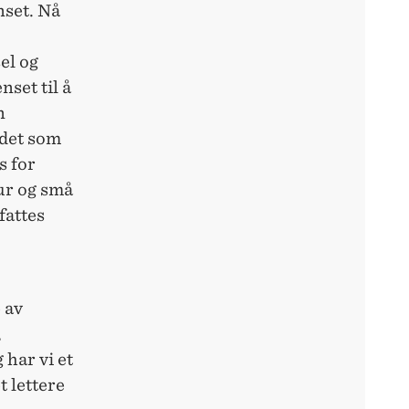
nset. Nå
el og
set til å
n
 det som
s for
ur og små
fattes
 av
,
 har vi et
t lettere