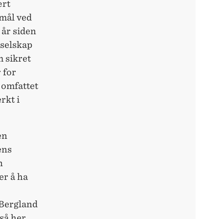
ært
smål ved
 år siden
tselskap
m sikret
 for
 omfattet
rkt i
en
ens
n
er å ha
 Bergland
gså her