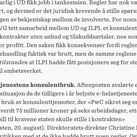
rlig i UD fikk jobb i tankesmien. Regler har nok v
t, og dermed er det juridisk krevende å stille spør
gen av bekjentskap mellom de involverte. For noen
 VG tett samarbeid mellom UD og ILPI, et konsulen
kontrakter uten anbud og tilskuddsavtaler, noe so
or profitt. Den saken fikk konsekvenser fordi regler
ehandling faktisk var brutt, men de samme reglene
tilstanden
at ILPI hadde fått posisjonere seg for ste
il embetsverket.
tjenestens konsulentbruk.
Aftenposten avslørte 
situasjon da de tidligere i år belyste e-helsetjenest
e bruk av konsulenttjenester, der «PwC sikret seg e
verdt 75 millioner kroner på seks arbeidsdager, ett
pill til kravene staten skulle stille i kontrakten»
ten, 20. august). Direktoratets direktør Christine
ritikken med at de ikke hadde brutt noen regler. O