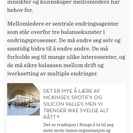
Å
innsikter og kunnskaper mellomledere har
M
behov for.
U
Mellomledere er sentrale endringsagenter
S
som står overfor tre balansekunster i
endringsprosesser. De må endre seg selv og
E
samtidig bidra til å endre andre. De må
U
forholde seg til mange ulike interessenter, og
M
de må sikre balansen mellom drift og
iverksetting av multiple endringer.
?
DET ER MYE Å LÆRE AV
MCKINSEY, SPOTIFY OG
SILICON VALLEY, MEN VI
TRENGER IKKE SVELGE ALT
RÅTT
Det er tradisjon i Norge å ta til seg
siste mote innen organisasjon og