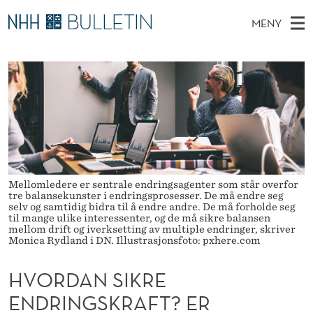
H
MENY
V
H
NO
TIL WWW.NHH.NO
S
O
O
Ø
K
Stipendiater og nye forskerprofiler
V
I
R
N
E
Disputaser
E
D
T
T
D
Ekspertutvalg
S
A
T
M
E
Om Bulletin
D
N
E
E
T
N
Mellomledere er sentrale endringsagenter som står overfor
S
tre balansekunster i endringsprosesser. De må endre seg
Y
selv og samtidig bidra til å endre andre. De må forholde seg
I
til mange ulike interessenter, og de må sikre balansen
mellom drift og iverksetting av multiple endringer, skriver
K
Monica Rydland i DN. Illustrasjonsfoto: pxhere.com
R
HVORDAN SIKRE
E
ENDRINGSKRAFT? ER