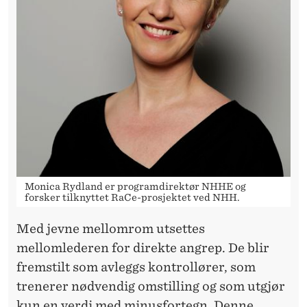
T
?
E
R
L
Ø
S
N
Monica Rydland er programdirektør NHHE og
forsker tilknyttet RaCe-prosjektet ved NHH.
I
Med jevne mellomrom utsettes
N
mellomlederen for direkte angrep. De blir
G
fremstilt som avleggs kontrollører, som
E
trenerer nødvendig omstilling og som utgjør
kun en verdi med minusfortegn. Denne