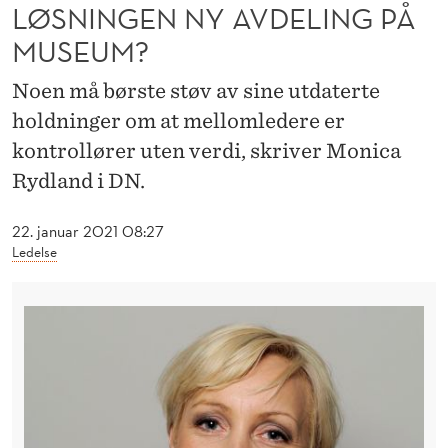
E
LØSNINGEN NY AVDELING PÅ
N
MUSEUM?
D
Noen må børste støv av sine utdaterte
R
holdninger om at mellomledere er
kontrollører uten verdi, skriver Monica
I
Rydland i DN.
N
G
22. januar 2021 08:27
Ledelse
S
K
R
A
F