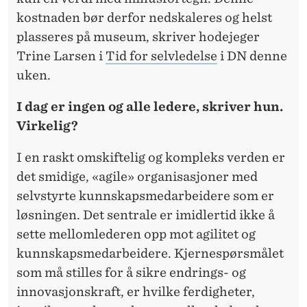
N
kostnaden bør derfor nedskaleres og helst
N
plasseres på museum, skriver hodejeger
Y
Trine Larsen i
Tid for selvledelse
i DN denne
A
uken.
V
I dag er ingen og alle ledere, skriver hun.
D
Virkelig?
E
I en raskt omskiftelig og kompleks verden er
L
det smidige, «agile» organisasjoner med
selvstyrte kunnskapsmedarbeidere som er
I
løsningen. Det sentrale er imidlertid ikke å
N
sette mellomlederen opp mot agilitet og
G
kunnskapsmedarbeidere. Kjernespørsmålet
som må stilles for å sikre endrings- og
P
innovasjonskraft, er hvilke ferdigheter,