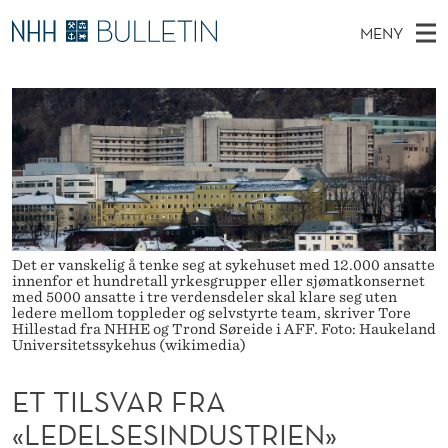
E
MENY
T
H
NO
TIL WWW.NHH.NO
S
T
O
Ø
K
Stipendiater og nye forskerprofiler
V
I
I
N
E
Disputaser
E
L
T
T
D
Ekspertutvalg
S
S
T
M
E
Om Bulletin
D
V
E
E
T
N
Det er vanskelig å tenke seg at sykehuset med 12.000 ansatte
A
innenfor et hundretall yrkesgrupper eller sjømatkonsernet
Y
med 5000 ansatte i tre verdensdeler skal klare seg uten
R
ledere mellom toppleder og selvstyrte team, skriver Tore
Hillestad fra NHHE og Trond Søreide i AFF. Foto: Haukeland
F
Universitetssykehus (wikimedia)
R
ET TILSVAR FRA
A
«LEDELSESINDUSTRIEN»