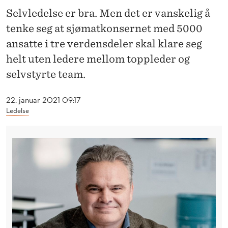
«
Selvledelse er bra. Men det er vanskelig å
L
tenke seg at sjømatkonsernet med 5000
E
ansatte i tre verdensdeler skal klare seg
helt uten ledere mellom toppleder og
D
selvstyrte team.
E
L
22. januar 2021 09:17
Ledelse
S
E
S
I
N
D