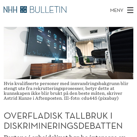
O
MENY
V
H
NO
TIL WWW.NHH.NO
S
E
O
Ø
K
Stipendiater og nye forskerprofiler
V
I
R
N
E
Disputaser
E
F
T
T
D
Ekspertutvalg
S
L
T
M
E
Om Bulletin
D
A
E
E
T
N
D
Hvis kvalifiserte personer med innvandringsbakgrunn blir
stengt ute fra rekrutteringsprosesser, betyr dette at
Y
I
kunnskapen ikke blir brukt på den beste måten, skriver
Astrid Kunze i Aftenposten. Ill-foto: cdu445 (pixabay)
S
OVERFLADISK TALLBRUK I
K
DISKRIMINERINGSDEBATTEN
T