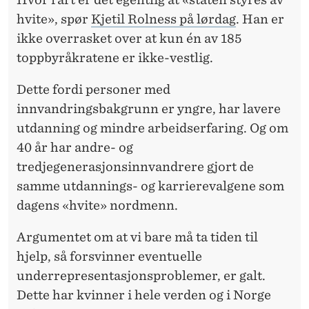
R
hvite», spør
Kjetil Rolness på lørdag
. Han er
I
ikke overrasket over at kun én av 185
M
toppbyråkratene er ikke-vestlig.
I
Dette fordi personer med
N
innvandringsbakgrunn er yngre, har lavere
utdanning og mindre arbeidserfaring. Og om
E
40 år har andre- og
R
tredjegenerasjonsinnvandrere gjort de
I
samme utdannings- og karrierevalgene som
N
dagens «hvite» nordmenn.
G
Argumentet om at vi bare må ta tiden til
S
hjelp, så forsvinner eventuelle
underrepresentasjonsproblemer, er galt.
D
Dette har kvinner i hele verden og i Norge