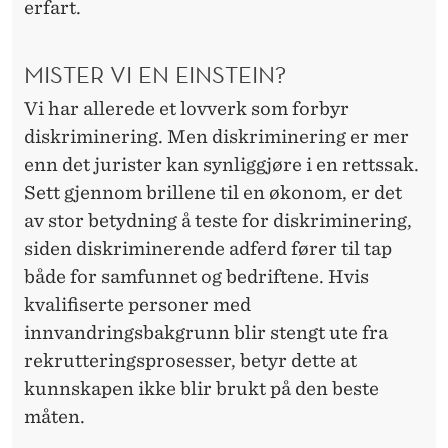
E
erfart.
B
MISTER VI EN EINSTEIN?
A
T
Vi har allerede et lovverk som forbyr
diskriminering. Men diskriminering er mer
T
enn det jurister kan synliggjøre i en rettssak.
E
Sett gjennom brillene til en økonom, er det
N
av stor betydning å teste for diskriminering,
siden diskriminerende adferd fører til tap
både for samfunnet og bedriftene. Hvis
kvalifiserte personer med
innvandringsbakgrunn blir stengt ute fra
rekrutteringsprosesser, betyr dette at
kunnskapen ikke blir brukt på den beste
måten.