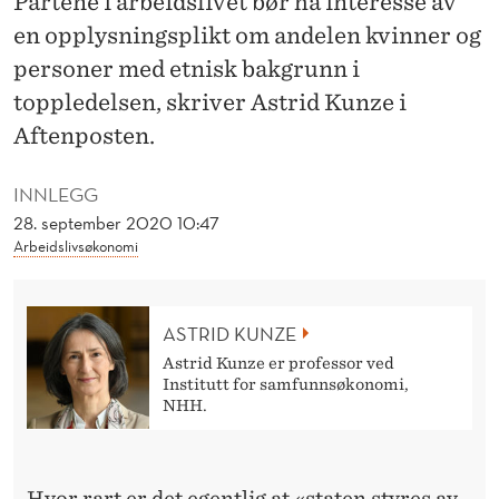
Partene i arbeidslivet bør ha interesse av
A
en opplysningsplikt om andelen kvinner og
L
personer med etnisk bakgrunn i
L
toppledelsen, skriver Astrid Kunze i
B
Aftenposten.
R
INNLEGG
U
28. september 2020 10:47
Arbeidslivsøkonomi
K
I
ASTRID KUNZE
D
Astrid Kunze er professor ved
I
Institutt for samfunnsøkonomi,
NHH.
S
K
Hvor rart er det egentlig at «staten styres av