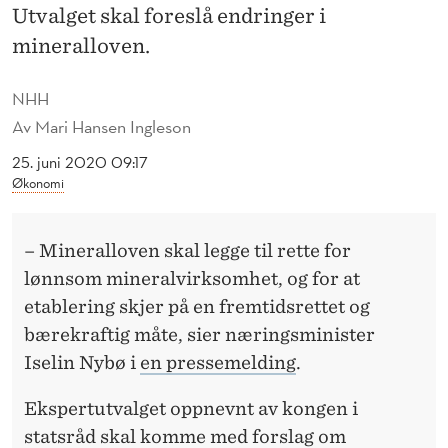
K
Utvalget skal foreslå endringer i
S
mineralloven.
P
NHH
E
Av
Mari Hansen Ingleson
R
25. juni 2020 09:17
Økonomi
T
U
– Mineralloven skal legge til rette for
T
lønnsom mineralvirksomhet, og for at
V
etablering skjer på en fremtidsrettet og
bærekraftig måte, sier næringsminister
A
Iselin Nybø i
en pressemelding
.
L
Ekspertutvalget oppnevnt av kongen i
G
statsråd skal komme med forslag om