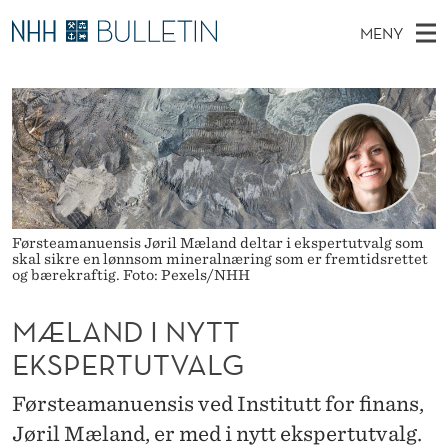
M
MENY
Æ
H
NO
TIL WWW.NHH.NO
S
L
O
Ø
K
Stipendiater og nye forskerprofiler
V
I
A
N
E
Disputaser
E
N
T
T
D
Ekspertutvalg
S
D
T
M
E
Om Bulletin
D
I
E
E
Førsteamanuensis Jøril Mæland deltar i ekspertutvalg som
T
skal sikre en lønnsom mineralnæring som er fremtidsrettet
N
N
og bærekraftig. Foto: Pexels/NHH
Y
Y
MÆLAND I NYTT
T
EKSPERTUTVALG
T
Førsteamanuensis ved Institutt for finans,
E
Jøril Mæland, er med i nytt ekspertutvalg.