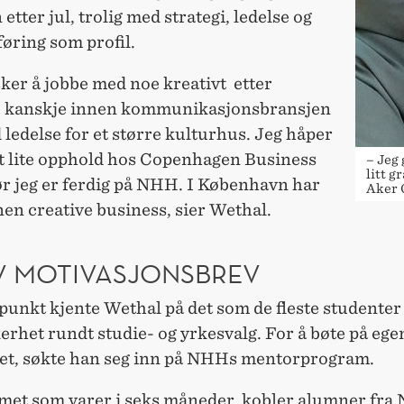
etter jul, trolig med strategi, ledelse og
øring som profil.
ker å jobbe med noe kreativt etter
, kanskje innen kommunikasjonsbransjen
 ledelse for et større kulturhus. Jeg håper
et lite opphold hos Copenhagen Business
– Jeg 
litt g
ør jeg er ferdig på NHH. I København har
Aker 
nen creative business, sier Wethal.
V MOTIVASJONSBREV
spunkt kjente Wethal på det som de fleste studente
erhet rundt studie- og yrkesvalg. For å bøte på ege
et, søkte han seg inn på NHHs mentorprogram.
et som varer i seks måneder, kobler alumner fr