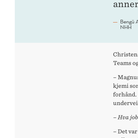
anner
Bengü A
NHH
Christen
Teams og
– Magnus 
kjemi som
forhånd.
undervei
– Hva jo
– Det var