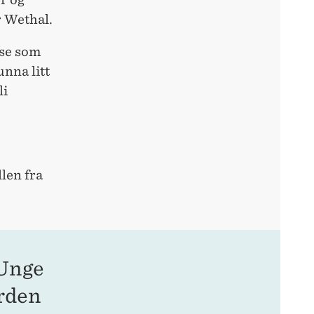
r Wethal.
lse som
unna litt
li
llen fra
 Unge
erden