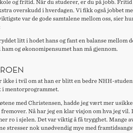
ole og fritid. Når du studerer, er du på jobb. Fritid 
ekstra overskudd i hverdagen. Vi fikk også jobbet m
iktigste var de gode samtalene mellom oss, sier hu
:
 ryddet litt i hodet hans og fant en balanse mellom d
 i ham og økonomipensumet han må gjennom.
 ROEN
 ikke i tvil om at han er blitt en bedre NHH-student
tt i mentorprogrammet.
øtene med Christensen, hadde jeg vært mer usikke
 fremover. Nå har jeg en klar visjon om hva jeg vil. 
mer ro i sjelen. Det var viktig å få trygghet. Mange a
ne stresser nok unødvendig mye med framtidsangst