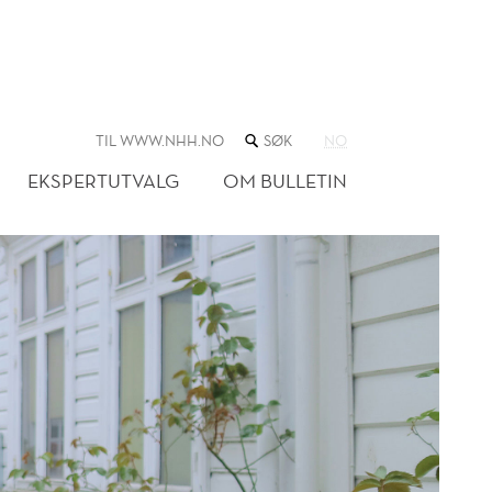
SØK
TIL WWW.NHH.NO
NO
I
NETTSTEDET
EKSPERTUTVALG
OM BULLETIN