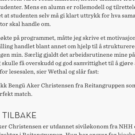
udenter. Mens en alumn er rollemodell og tilrettel
t at studenten selv må gi klart uttrykk for hva sam
or skal handle om.
søkte på programmet, måtte jeg skrive et motivasjo
lling handlet blant annet om hjelp til å strukturere
gen min. Særlig gjaldt det arbeidsrutinene mine på
eg skulle få overskudd og god samvittighet til å gjøre
for lesesalen, sier Wethal og slår fast:
 fikk Bengü Aker Christensen fra Reitangruppen so
rfekt match.
I TILBAKE
er Christensen er utdannet siviløkonom fra NHH 
irektør i Reitangruppen. Hun har ansvar for kioske