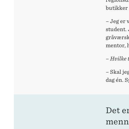
butikker 
– Jeg er 
student. 
gråværsky
mentor, h
– Hvilke 
– Skal jeg
dag én. S
Det e
menne