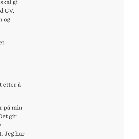
skal gi
ed CV,
n og
et
 etter å
r på min
Det gir
v
. Jeg har