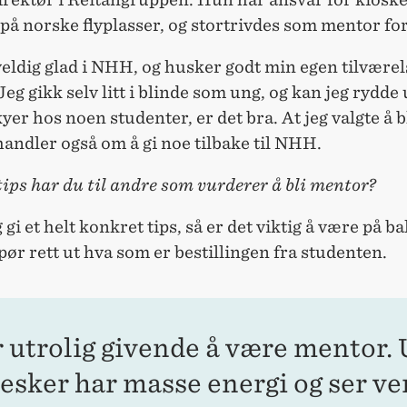
på norske flyplasser, og stortrivdes som mentor fo
veldig glad i NHH, og husker godt min egen tilvære
Jeg gikk selv litt i blinde som ung, og kan jeg rydde 
er hos noen studenter, er det bra. At jeg valgte å b
andler også om å gi noe tilbake til NHH.
tips har du til andre som vurderer å bli mentor?
 gi et helt konkret tips, så er det viktig å være på ba
pør rett ut hva som er bestillingen fra studenten.
r utrolig givende å være mentor.
sker har masse energi og ser v