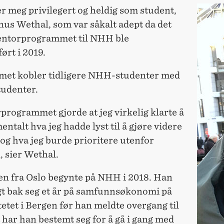
er meg privilegert og heldig som student,
nus Wethal, som var såkalt adept da det
entorprogrammet til NHH ble
ørt i 2019.
et kobler tidligere NHH-studenter med
tudenter.
rogrammet gjorde at jeg virkelig klarte å
entalt hva jeg hadde lyst til å gjøre videre
og hva jeg burde prioritere utenfor
, sier Wethal.
en fra Oslo begynte på NHH i 2018. Han
gt bak seg et år på samfunnsøkonomi på
etet i Bergen før han meldte overgang til
har han bestemt seg for å gå i gang med