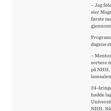
– Jeg føl
sier Mag
første m
gjennomf
Programm
dagens s
– Mentorp
sortere m
på NHH, 
lesesalen
24-åring
hadde la
Universit
NHH. Nå 