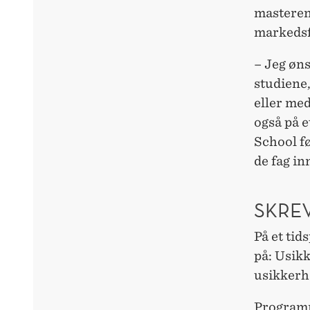
masteren 
markedsf
– Jeg øns
studiene
eller med
også på 
School f
de fag in
SKRE
På et tid
på: Usikk
usikkerh
Programm