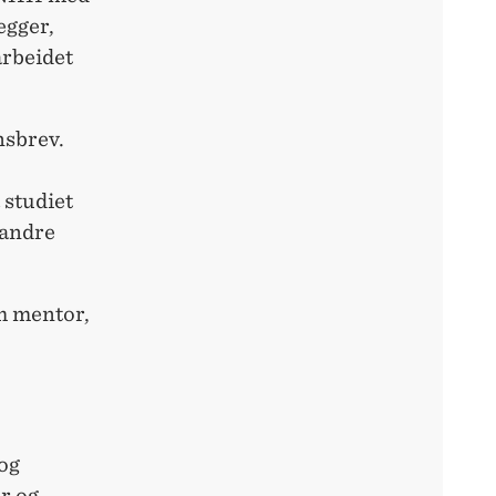
egger,
arbeidet
nsbrev.
 studiet
 andre
m mentor,
og
r og