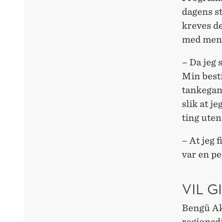
dagens st
kreves de
med ment
– Da jeg 
Min besti
tankegan
slik at j
ting uten
– At jeg
var en pe
VIL G
Bengü Ak
regionsd