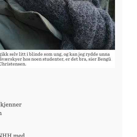
gikk selv litt i blinde som ung, og kan jeg rydde unna
råværskyer hos noen studenter, er det bra, sier Bengü
Christensen.
r kjenner
n
a NHH med