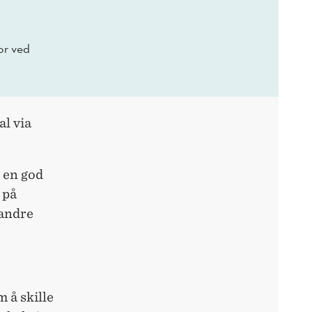
or ved
l via
.
 en god
 på
randre
 å skille