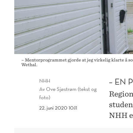
– Mentorprogrammet gjorde at jeg virkelig klarte å sor
Wethal.
– EN
NHH
Av
Ove Sjøstrøm (tekst og
Region
foto)
studen
22. juni 2020 10:11
NHH er 