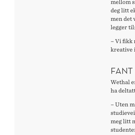
mellom sk
deg litt 
men det v
legger til
– Vi fikk
kreative
FANT
Wethal er
ha delta
– Uten m
studievei
meg litt 
studente