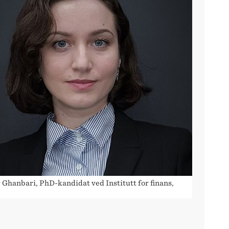
 Ghanbari, PhD-kandidat ved Institutt for finans,