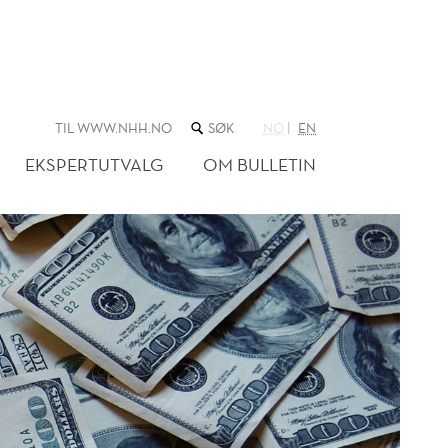
SØK
TIL WWW.NHH.NO
NO
EN
I
NETTSTEDET
EKSPERTUTVALG
OM BULLETIN