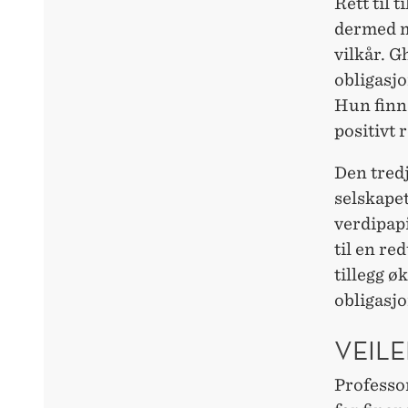
Rett til 
dermed mu
vilkår. G
obligasjo
Hun finne
positivt 
Den tredj
selskapet
verdipapi
til en re
tillegg ø
obligasj
VEILE
Professor