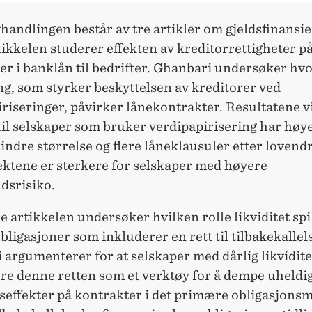
andlingen består av tre artikler om gjeldsfinansi
tikkelen studerer effekten av kreditorrettigheter p
er i banklån til bedrifter. Ghanbari undersøker hv
g, som styrker beskyttelsen av kreditorer ved
riseringer, påvirker lånekontrakter. Resultatene vi
til selskaper som bruker verdipapirisering har høy
indre størrelse og flere låneklausuler etter lovend
ektene er sterkere for selskaper med høyere
dsrisiko.
 artikkelen undersøker hvilken rolle likviditet spil
bligasjoner som inkluderer en rett til tilbakekallel
argumenterer for at selskaper med dårlig likvidit
ere denne retten som et verktøy for å dempe uheldi
tseffekter på kontrakter i det primære obligasjons