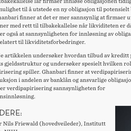
tilbakekallelse lar firmaer innløse obligasjonen tidli
lighet til å utstede en ny obligasjon til potensielt
hanbari finner at det er mer sannsynlig at firmaer 
ner med rett til tilbakekallelse når likviditeten er d
r også at sannsynligheten for innløsning av obliga
relatert til likviditetsforbedringer.
e artikkelen undersøker hvordan tilbud av kreditt
s gjeldsstruktur og undersøker spesielt hvilken rol
risering spiller. Ghanbari finner at verdipapiriseri
duksjon i andelen av banklån og ansvarlige obligasjo
ker verdipapirisering sannsynligheten for
onsinnløsning.
DERE:
 Nils Friewald (hovedveileder), Institutt