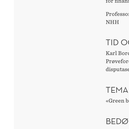
for fina
Professor
NHH
TID O
Karl Bor
Prøvefor
disputas
TEMA
«Green 
BEDØ