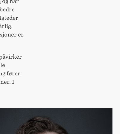
g og har
 bedre
utsteder
årlig.
sjoner er
 påvirker
le
ng fører
ner. I