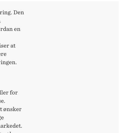
ering. Den
å
ordan en
ser at
ere
ringen.
ler for
se.
et ønsker
ge
markedet.