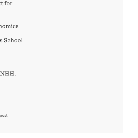
t for
onomics
s School
, NHH.
post