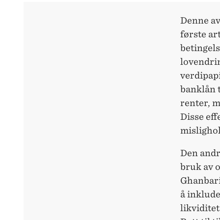
Denne avh
første ar
betingels
lovendrin
verdipapi
banklån 
renter, m
Disse eff
mislighol
Den andre
bruk av o
Ghanbari 
å inklud
likvidite