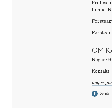
Professor
finans, 
Førsteam
Førsteam
OM K
Negar Gha
Kontakt:
negar.g
Del på 