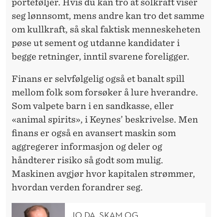
porteføljer. Hvis du kan tro at solkraft viser
seg lønnsomt, mens andre kan tro det samme
om kullkraft, så skal faktisk menneskeheten
pøse ut sement og utdanne kandidater i
begge retninger, inntil svarene foreligger.
Finans er selvfølgelig også et banalt spill
mellom folk som forsøker å lure hverandre.
Som valpete barn i en sandkasse, eller
«animal spirits», i Keynes’ beskrivelse. Men
finans er også en avansert maskin som
aggregerer informasjon og deler og
håndterer risiko så godt som mulig.
Maskinen avgjør hvor kapitalen strømmer,
hvordan verden forandrer seg.
JO DA, SKAM OG