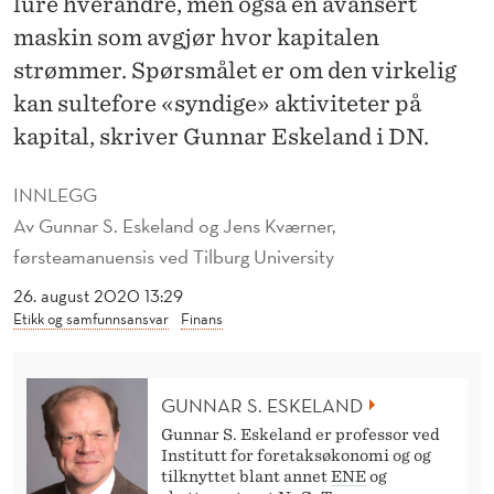
lure hverandre, men også en avansert
N
maskin som avgjør hvor kapitalen
V
strømmer. Spørsmålet er om den virkelig
E
kan sultefore «syndige» aktiviteter på
S
kapital, skriver Gunnar Eskeland i DN.
T
INNLEGG
O
Av
Gunnar S. Eskeland og Jens Kværner,
R
førsteamanuensis ved Tilburg University
E
26. august 2020 13:29
Etikk og samfunnsansvar
Finans
R
B
GUNNAR S. ESKELAND
R
Gunnar S. Eskeland er professor ved
Y
Institutt for foretaksøkonomi og og
tilknyttet blant annet
ENE
og