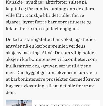
Kanskje «syndige» aktiviteter sultes på
kapital og får mindre omfang enn de ellers
ville fått. Kanskje blir det rullet færre
sigarer, hyret færre barneprostituerte og
lokket færre inn i spillavhengighet.
Dette forskningsfeltet har vokst, og studier
antyder nå en karbonpremie i verdens
aksjeavkastning. Altså: De som villig holder
aksjer i karbonintensive virksomheter, som
kullkraftverk og -gruver, ser ut til å tjene
mer. Den hyggelige konsekvensen kan være
at karbonintensive prosjekter dermed krever
høyere avkastning, slik at det blir færre av
dem.
NORSK GASS TRENGER NOK