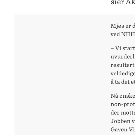
sier A
Mjøs er d
ved NHH
– Vi star
uvurderl
resultert
veldedig
å ta det 
Nå ønsker
non-profi
der motta
Jobben vi
Gaven Vid