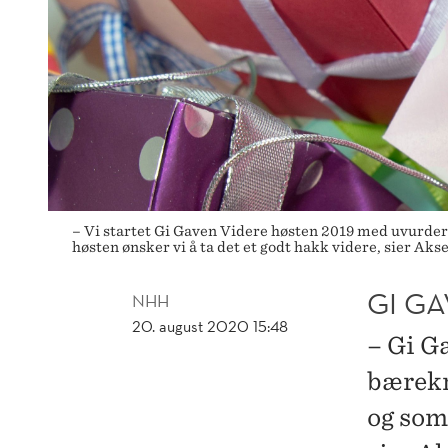
– Vi startet Gi Gaven Videre høsten 2019 med uvurderl
høsten ønsker vi å ta det et godt hakk videre, sier Aks
GI G
NHH
20. august 2020 15:48
– Gi G
bærekr
og som