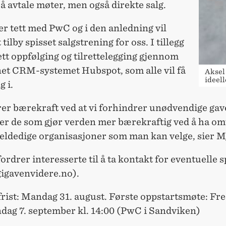
 avtale møter, men også direkte salg.
er tett med PwC og i den anledning vil
 tilby spisset salgstrening for oss. I tillegg
tett oppfølging og tilrettelegging gjennom
net CRM-systemet Hubspot, som alle vil få
Aksel
ideel
 i.
rer bærekraft ved at vi forhindrer unødvendige gav
rer de som gjør verden mer bærekraftig ved å ha om
eldedige organisasjoner som man kan velge, sier M
rdrer interesserte til å ta kontakt for eventuelle 
igavenvidere.no).
rist: Mandag 31. august. Første oppstartsmøte: Fre
ndag 7. september kl. 14:00 (PwC i Sandviken)