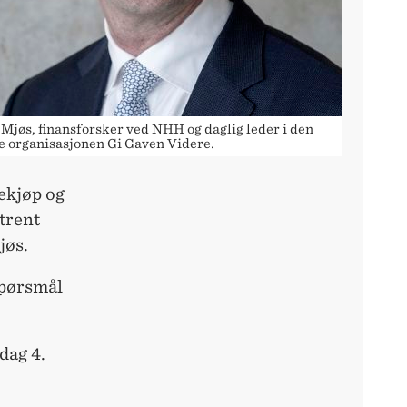
 Mjøs, finansforsker ved NHH og daglig leder i den
le organisasjonen Gi Gaven Videre.
ekjøp og
trent
jøs.
spørsmål
dag 4.