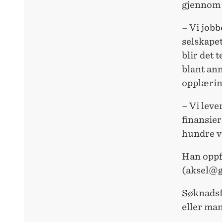
gjennom å
– Vi jobb
selskapet
blir det 
blant an
opplæring
– Vi leve
finansie
hundre v
Han oppfo
(aksel@g
Søknadsf
eller ma