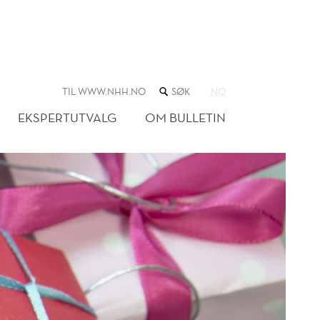
SØK
TIL WWW.NHH.NO
NO
I
NETTSTEDET
EKSPERTUTVALG
OM BULLETIN