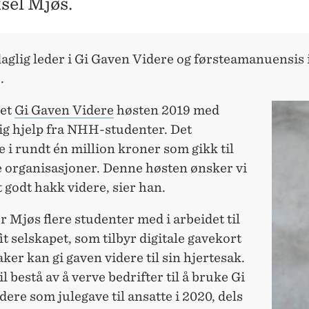
ksel Mjøs.
aglig leder i Gi Gaven Videre og førsteamanuensis 
.
tet
Gi Gaven Videre
høsten 2019 med
ig hjelp fra NHH-studenter. Det
e i rundt én million kroner som gikk til
e organisasjoner. Denne høsten ønsker vi
et godt hakk videre, sier han.
 Mjøs flere studenter med i arbeidet til
t selskapet, som tilbyr digitale gavekort
ker kan gi gaven videre til sin hjertesak.
l bestå av å verve bedrifter til å bruke Gi
ere som julegave til ansatte i 2020, dels