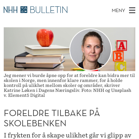
F
MENY
O
H
NO
TIL WWW.NHH.NO
S
R
O
Ø
K
Stipendiater og nye forskerprofiler
V
I
E
N
E
Disputaser
E
L
T
T
D
Ekspertutvalg
S
D
T
M
E
Om Bulletin
D
R
E
E
Jeg mener vi burde åpne opp for at foreldre kan bidra mer til
T
skolen i Norge, men innenfor klare rammer, for å holde
N
E
kontroll på ulikhet mellom skoler og områder, skriver
Katrine Løken i Dagens Næringsliv. Foto: NHH og Unsplash
Y
T
v. Element5 Digital
I
FORELDRE TILBAKE PÅ
L
SKOLEBENKEN
B
I frykten for å skape ulikhet går vi glipp av