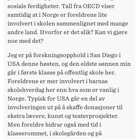
N
sosiale ferdigheter. Tall fra OECD viser
K
samtidig at i Norge er foreldrene lite
E
involvert i skolen sammenlignet med mange
andre land. Hvorfor er det slik? Kan vi gjøre
N
noe med det?
Jeg er på forskningsopphold i San Diego i
USA denne høsten, og den eldste sønnen min
går i første klasse på offentlig skole her.
Foreldrene er mer involvert i barnas
skolehverdag her enn hva som er vanlig i
Norge. Typisk for USA går en del av
involveringen ut på å skaffe donasjoner til
ekstra lærere, kunst og teaterprosjekter.
Men foreldre bidrar også med tid i
klasserommet, i skolegården og på