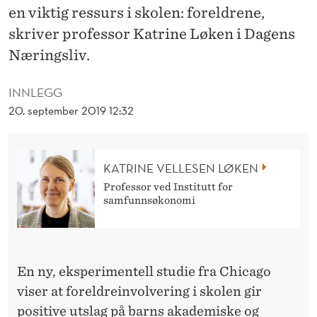
A
en viktig ressurs i skolen: foreldrene,
K
skriver professor Katrine Løken i Dagens
Næringsliv.
E
P
INNLEGG
Å
20. september 2019 12:32
S
K
KATRINE VELLESEN LØKEN
O
Professor ved Institutt for
samfunnsøkonomi
L
E
B
En ny, eksperimentell studie fra Chicago
viser at foreldreinvolvering i skolen gir
E
positive utslag på barns akademiske og