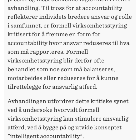
T
avhandling. Til tross for at accountability
I
reflekterer individets bredere ansvar og rolle
L
i samfunnet, er formell virksomhetsstyring
Ø
kritisert for å fremme en form for
accountability hvor ansvar reduseres til hva
K
som må rapporteres. Formell
T
virksomhetsstyring blir derfor ofte
A
behandlet som noe som må balanseres,
motarbeides eller reduseres for å kunne
N
tilrettelegge for ansvarlig atferd.
S
Avhandlingen utfordrer dette kritiske synet
V
ved å undersøke hvorvidt formell
A
virksomhetsstyring kan stimulere ansvarlig
R
atferd, ved å bygge på og utvide konseptet
"intelligent accountability".