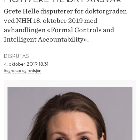
O
Grete Helle disputerer for doktorgraden
M
ved NHH 18. oktober 2019 med
H
avhandlingen «Formal Controls and
E
Intelligent Accountability».
T
DISPUTAS
S
4. oktober 2019 18:31
Regnskap og revisjon
S
T
Y
R
I
N