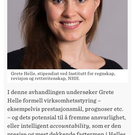
G
K
A
N
M
O
T
Grete Helle, stipendiat ved Institutt for regnskap,
I
revisjon og rettsvitenskap, NHH.
V
I denne avhandlingen undersøker Grete
Helle formell virksomhetsstyring –
E
eksempelvis prestasjonsmål, prognoser etc.
R
– og dets potensial til å fremme ansvarlighet,
E
eller intelligent
accountability,
som er den
presise og mest dekkende fagtermen i Helles