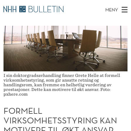
F
MENY
O
H
NO
EN
TIL WWW.NHH.NO
S
R
O
Ø
K
Stipendiater og nye forskerprofiler
V
I
M
N
E
Disputaser
E
E
T
T
D
Ekspertutvalg
S
L
T
M
E
Om Bulletin
D
L
E
E
T
I sin doktorgradsavhandling finner Grete Helle at formell
N
V
virksomhetsstyring, som gir ansatte retning og
handlingsrom, kan fremme en helhetlig vurdering av
Y
I
prestasjoner. Dette kan motivere til økt ansvar. Foto:
pxhere.com
R
FORMELL
K
VIRKSOMHETSSTYRING KAN
S
MOTIVERE TIL ØKT ANSVAR