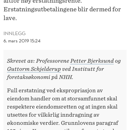
altfor høy erstatningsrente.
R
Erstatningsutbetalingene blir dermed for
Y
lave.
T
INNLEGG
E
6. mars 2019 15:24
R
G
Skrevet av: Professorene
Petter Bjerksund
og
R
Guttorm Schjelderup
ved Institutt for
U
foretaksøkonomi på NHH.
N
Full erstatning ved ekspropriasjon av
N
eiendom handler om at storsamfunnet skal
respektere eiendomsretten og at ingen skal
L
utsettes for vilkårlig inndragning av
O
økonomiske verdier. Grunnlovens paragraf