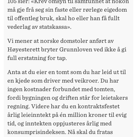
V
105 sier: «Krev omsyn til samfunnet at nokon
må gje frå seg sin faste eller rørlege eigedom
E
til offentleg bruk, skal ho eller han få fullt
N
vederlag av statskassa».
Vi mener at norske domstoler anført av
Høyesterett bryter Grunnloven ved ikke å gi
full erstatning for tap.
Anta at du eier en tomt som du har leid ut til
en kjede som driver med veikroer. Du har
ingen kostnader forbundet med tomten,
fordi bygningen og driften står for leietakers
regning. Videre har du en kontraktsfestet
årlig leieinntekt på én million kroner til evig
tid, og inntekten oppjusteres årlig med
konsumprisindeksen. Nå skal du fratas