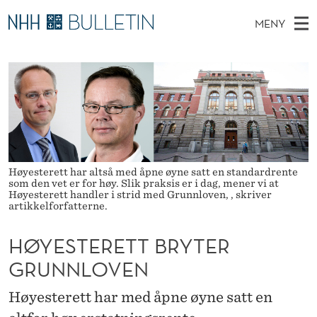
H
MENY
Ø
H
NO
TIL WWW.NHH.NO
S
Y
O
Ø
K
Stipendiater og nye forskerprofiler
V
I
E
N
E
Disputaser
E
S
T
T
D
Ekspertutvalg
S
T
T
M
E
Om Bulletin
D
E
E
E
Høyesterett har altså med åpne øyne satt en standardrente
T
som den vet er for høy. Slik praksis er i dag, mener vi at
N
R
Høyesterett handler i strid med Grunnloven, , skriver
artikkelforfatterne.
Y
E
HØYESTERETT BRYTER
T
GRUNNLOVEN
T
B
Høyesterett har med åpne øyne satt en