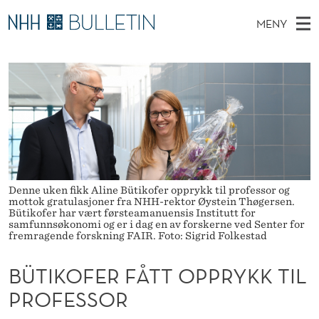
B
MENY
Ü
H
NO
EN
TIL WWW.NHH.NO
S
T
O
Ø
K
Stipendiater og nye forskerprofiler
V
I
I
N
E
Disputaser
E
K
T
T
D
Ekspertutvalg
S
O
T
M
E
Om Bulletin
D
F
E
E
T
N
E
Denne uken fikk Aline Bütikofer opprykk til professor og
mottok gratulasjoner fra NHH-rektor Øystein Thøgersen.
Y
Bütikofer har vært førsteamanuensis Institutt for
R
samfunnsøkonomi og er i dag en av forskerne ved Senter for
fremragende forskning FAIR. Foto: Sigrid Folkestad
F
Å
BÜTIKOFER FÅTT OPPRYKK TIL
PROFESSOR
T