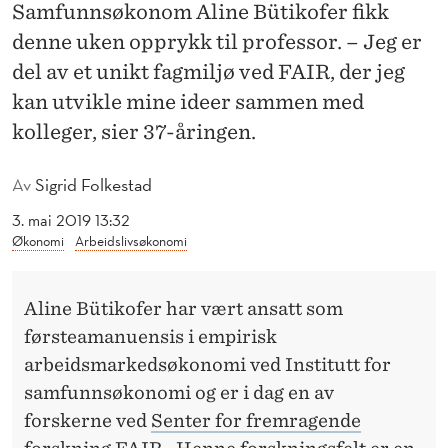
T
Samfunnsøkonom Aline Bütikofer fikk
denne uken opprykk til professor. – Jeg er
O
del av et unikt fagmiljø ved FAIR, der jeg
P
kan utvikle mine ideer sammen med
P
kolleger, sier 37-åringen.
R
Av
Sigrid Folkestad
Y
3. mai 2019 13:32
K
Økonomi
Arbeidslivsøkonomi
K
T
Aline Bütikofer har vært ansatt som
førsteamanuensis i empirisk
I
arbeidsmarkedsøkonomi ved Institutt for
L
samfunnsøkonomi og er i dag en av
P
forskerne ved
Senter for fremragende