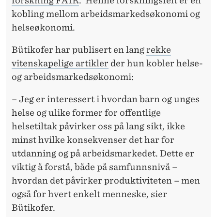
forskning FAIR
.
Henne forskningsfelt er en
R
kobling mellom arbeidsmarkedsøkonomi og
O
helseøkonomi.
F
Bütikofer har publisert en lang
rekke
E
vitenskapelige artikler
der hun kobler helse-
S
og arbeidsmarkedsøkonomi:
S
– Jeg er interessert i hvordan barn og unges
O
helse og ulike former for offentlige
R
helsetiltak påvirker oss på lang sikt, ikke
minst hvilke konsekvenser det har for
utdanning og på arbeidsmarkedet. Dette er
viktig å forstå, både på samfunnsnivå –
hvordan det påvirker produktiviteten – men
også for hvert enkelt menneske, sier
Bütikofer.