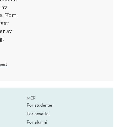
 av
. Kort
ever
er av
ng.
post
MER
For studenter
For ansatte
For alumni