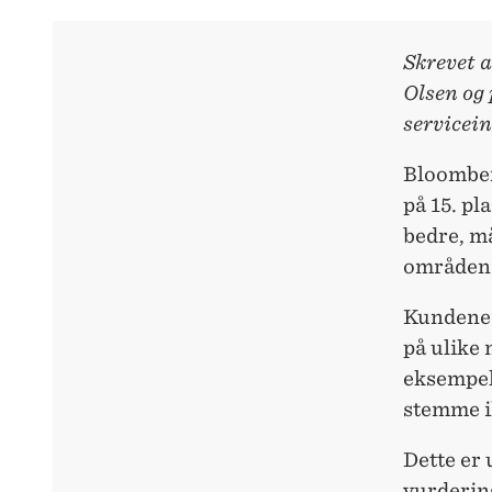
Skrevet 
Olsen og 
servicei
Bloomber
på 15. pl
bedre, må
områdene 
Kundenes
på ulike 
eksempel
stemme i
Dette er 
vurdering