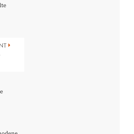
lte
NT
å
de
 hodene