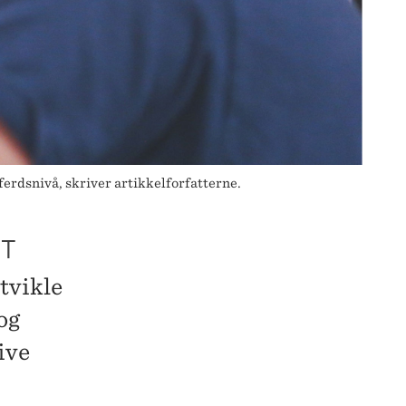
ferdsnivå, skriver artikkelforfatterne.
FT
utvikle
og
ive