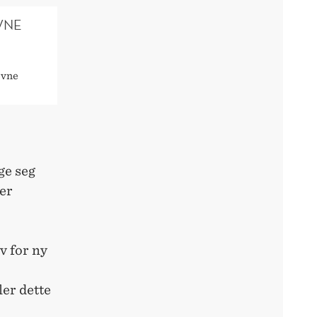
VNE
evne
ge seg
er
v for ny
ler dette