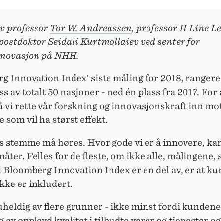
av professor
Tor W. Andreassen
, professor II Line L
postdoktor Seidali Kurtmollaiev ved senter for
nnovasjon på NHH.
g Innovation Index' siste måling for 2018, ranger
ass av totalt 50 nasjoner - ned én plass fra 2017. For 
 vi rette vår forskning og innovasjonskraft inn mot
som vil ha størst effekt.
 stemme må høres. Hvor gode vi er å innovere, ka
måter. Felles for de fleste, om ikke alle, målingene,
 Bloomberg Innovation Index er en del av, er at k
kke er inkludert.
uheldig av flere grunner - ikke minst fordi kundene
 av opplevd kvalitet i tilbudte varer og tjenester o