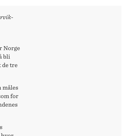
ervik-
er Norge
å bli
 de tre
n måles
 som for
undenes
s
g hvor