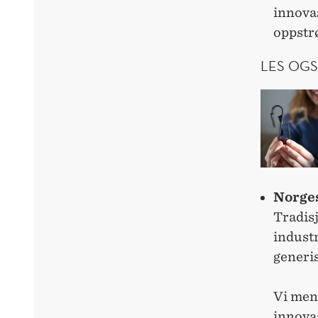
innovas
oppstr
LES OGS
Norges
Tradis
industr
generi
Vi mene
innova