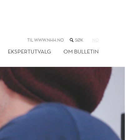
SØK
TIL WWW.NHH.NO
NO
I
NETTSTEDET
EKSPERTUTVALG
OM BULLETIN