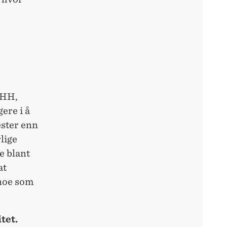
NHH,
ere i å
ester enn
lige
e blant
at
 noe som
tet.