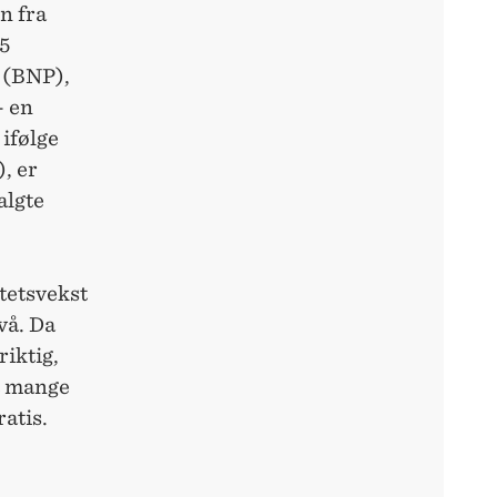
n fra
5
 (BNP),
- en
 ifølge
, er
algte
itetsvekst
vå. Da
riktig,
at mange
atis.