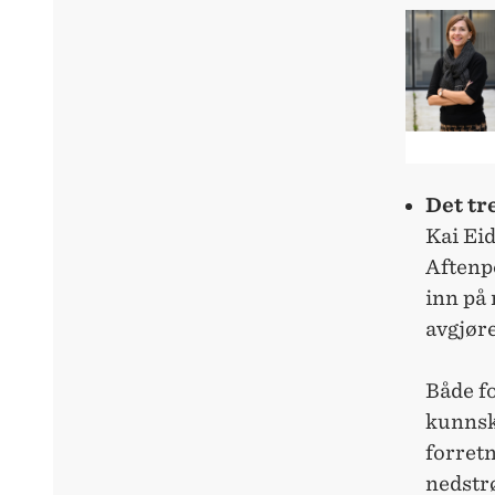
Det tr
Kai Eid
Aftenp
inn på
avgjøre
Både fo
kunnsk
forretn
nedstr