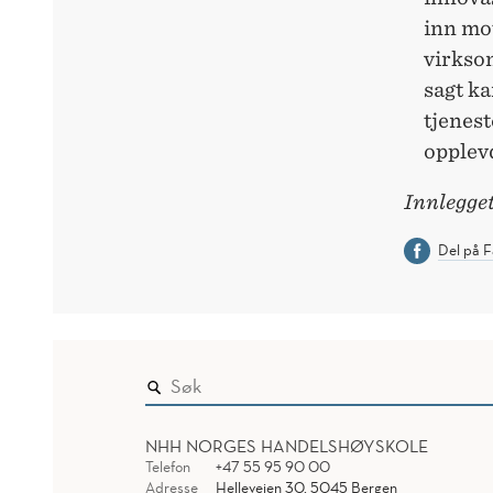
inn mot
virkso
sagt ka
tjenes
opplevd
Innlegget
Del på 
NHH NORGES HANDELSHØYSKOLE
Telefon
+47 55 95 90 00
Adresse
Helleveien 30, 5045 Bergen