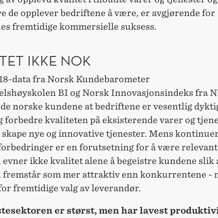
e de opplever bedriftene å være, er avgjørende for
nes fremtidige kommersielle suksess.
TET IKKE NOK
018-data fra Norsk Kundebarometer
elshøyskolen BI og Norsk Innovasjonsindeks fra 
de norske kundene at bedriftene er vesentlig dyktig
g forbedre kvaliteten på eksisterende varer og tjen
 å skape nye og innovative tjenester. Mens kontinuer
forbedringer er en forutsetning for å være relevant
evner ikke kvalitet alene å begeistre kundene slik 
n fremstår som mer attraktiv enn konkurrentene -
 for fremtidige valg av leverandør.
tesektoren er størst, men har lavest produktivi