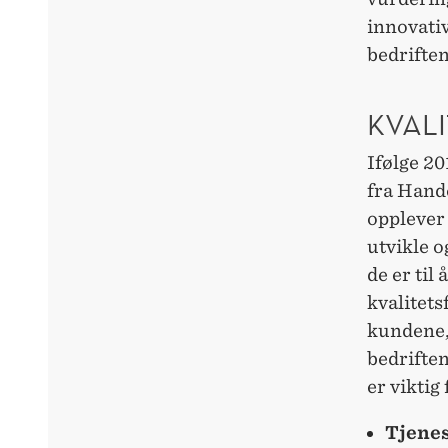
innovativ
bedrifte
KVALI
Ifølge 2
fra Hand
opplever 
utvikle o
de er til
kvalitets
kundene, 
bedrifte
er viktig
Tjenes