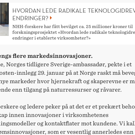
HVORDAN LEDE RADIKALE TEKNOLOGIDRE
ENDRINGER?
NHH-forskere har fått bevilget ca. 25 millioner kroner til
forskningsprosjektet «Hvordan lede radikale teknologidr
endringer i etablerte virksomheter?»
engs flere markedsinnovasjoner.
e, Norges tidligere Sverige-ambassadør, pekte i et
osten-innlegg 29. januar på at Norge raskt må beve
 nye markeder hvor hjernekraft og skaperevne er m
nde enn tilgang på naturressurser og råvarer.
rskere og ledere peker på at det er et prekært beho
ap innen innovasjoner i virksomhetenes
ingsmodeller og kontaktflater mot kundene. Vi kal
ømsinnovasjoner, som er vesentlig annerledes enn