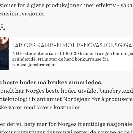
joner for å gjøre produksjonen mer effektiv - såka
ømsinnovasjoner.
Å:
TAR OPP KAMPEN MOT RENOVASJONSGIGA
NHH-studentene satset 100.000 kroner fra egen lomme p
gründeridé. Nå møter de hard konkurranse fra
renovasjonsbransjen.
 beste hoder må brukes annerledes.
jonelt har Norges beste hoder utviklet banebryten
iteknologi i blant annet Nordsjøen for å produsere
ske varer med lavere kostnader.
r det vil bety mer for Norges fremtidige nasjonale
sjonsrangeringer dersom vi retter de samme gode