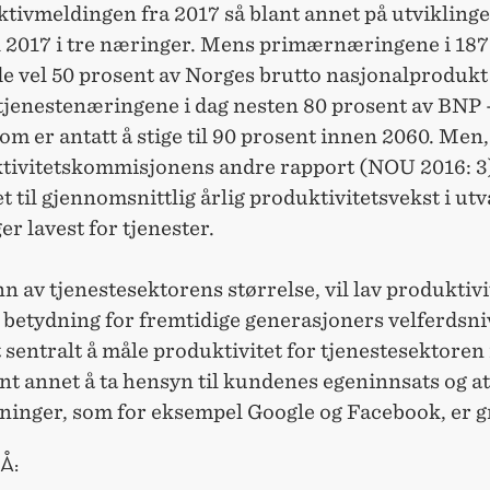
tivmeldingen fra 2017 så blant annet på utviklinge
il 2017 i tre næringer. Mens primærnæringene i 187
de vel 50 prosent av Norges brutto nasjonalprodukt
 tjenestenæringene i dag nesten 80 prosent av BNP 
om er antatt å stige til 90 prosent innen 2060. Men,
tivitetskommisjonens andre rapport (NOU 2016: 3)
t til gjennomsnittlig årlig produktivitetsvekst i utv
r lavest for tjenester.
n av tjenestesektorens størrelse, vil lav produktiv
 betydning for fremtidige generasjoners velferdsni
t sentralt å måle produktivitet for tjenestesektoren 
nt annet å ta hensyn til kundenes egeninnsats og 
ninger, som for eksempel Google og Facebook, er gr
Å: