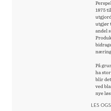
Perspek
1875 t
utgjor
utgjør
andel s
Produk
bidrage
næringe
På grun
ha stor
blir de
ved bla
nye løs
LES OGS