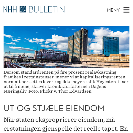
U
MENY
T
H
NO
TIL WWW.NHH.NO
S
O
O
Ø
K
Stipendiater og nye forskerprofiler
V
I
G
N
E
Disputaser
E
S
T
T
D
Ekspertutvalg
S
T
T
M
E
Om Bulletin
D
J
E
E
Dersom standardrenten på fire prosent realavkastning
T
fravikes i rettsinstanser, mener vi at kapitaliseringsrenten
N
Æ
normalt bør settes lavere og ikke høyere slik Høyesterett ser
ut til å mene, skriver kronikkforfatterne i Dagens
Y
L
Næringsliv. Foto: Flickr v. Thor Edvardsen.
E
UT OG STJÆLE EIENDOM
E
Når staten eksproprierer eiendom, må
I
erstatningen gjenspeile det reelle tapet. En