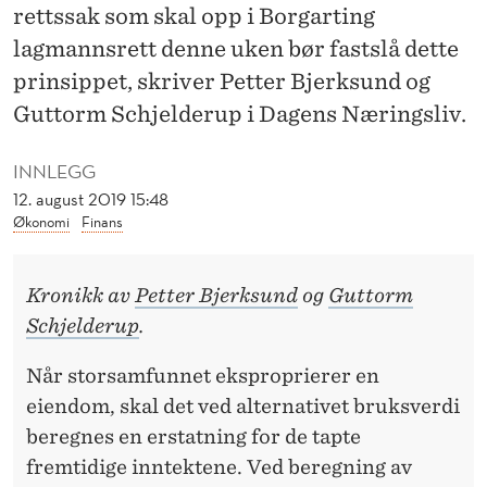
E
rettssak som skal opp i Borgarting
N
lagmannsrett denne uken bør fastslå dette
prinsippet, skriver Petter Bjerksund og
D
Guttorm Schjelderup i Dagens Næringsliv.
O
M
INNLEGG
12. august 2019 15:48
Økonomi
Finans
Kronikk av
Petter Bjerksund
og
Guttorm
Schjelderup
.
Når storsamfunnet eksproprierer en
eiendom, skal det ved alternativet bruksverdi
beregnes en erstatning for de tapte
fremtidige inntektene. Ved beregning av