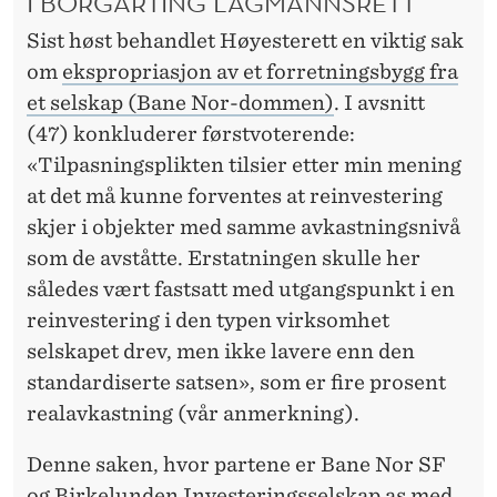
I BORGARTING LAGMANNSRETT
Sist høst behandlet Høyesterett en viktig sak
om
ekspropriasjon av et forretningsbygg fra
et selskap (Bane Nor-dommen)
. I avsnitt
(47) konkluderer førstvoterende:
«Tilpasningsplikten tilsier etter min mening
at det må kunne forventes at reinvestering
skjer i objekter med samme avkastningsnivå
som de avståtte. Erstatningen skulle her
således vært fastsatt med utgangspunkt i en
reinvestering i den typen virksomhet
selskapet drev, men ikke lavere enn den
standardiserte satsen», som er fire prosent
realavkastning (vår anmerkning).
Denne saken, hvor partene er Bane Nor SF
og Birkelunden Investeringsselskap as med