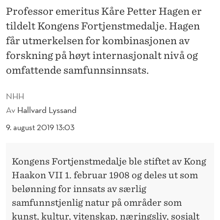
E
Professor emeritus Kåre Petter Hagen er
N
tildelt Kongens Fortjenstmedalje. Hagen
S
får utmerkelsen for kombinasjonen av
forskning på høyt internasjonalt nivå og
T
omfattende samfunnsinnsats.
M
E
NHH
Av
Hallvard Lyssand
D
9. august 2019 13:03
A
L
Kongens Fortjenstmedalje ble stiftet av Kong
J
Haakon VII 1. februar 1908 og deles ut som
E
belønning for innsats av særlig
T
samfunnstjenlig natur på områder som
kunst, kultur, vitenskap, næringsliv, sosialt