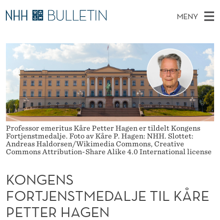
K
MENY
O
H
NO
TIL WWW.NHH.NO
S
N
O
Ø
K
Stipendiater og nye forskerprofiler
V
I
G
N
E
Disputaser
E
E
T
T
D
Ekspertutvalg
S
N
T
M
E
Om Bulletin
D
S
E
E
T
Professor emeritus Kåre Petter Hagen er tildelt Kongens
N
F
Fortjenstmedalje. Foto av Kåre P. Hagen: NHH. Slottet:
Y
Andreas Haldorsen/Wikimedia Commons, Creative
O
Commons Attribution-Share Alike 4.0 International license
R
KONGENS
T
FORTJENSTMEDALJE TIL KÅRE
J
PETTER HAGEN