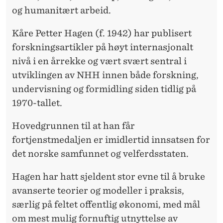
I
og humanitært arbeid.
L
Kåre Petter Hagen (f. 1942) har publisert
K
forskningsartikler på høyt internasjonalt
Å
nivå i en årrekke og vært svært sentral i
R
utviklingen av NHH innen både forskning,
undervisning og formidling siden tidlig på
E
1970-tallet.
P
Hovedgrunnen til at han får
E
fortjenstmedaljen er imidlertid innsatsen for
T
det norske samfunnet og velferdsstaten.
T
Hagen har hatt sjeldent stor evne til å bruke
E
avanserte teorier og modeller i praksis,
R
særlig på feltet offentlig økonomi, med mål
om mest mulig fornuftig utnyttelse av