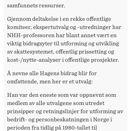
H
samfunnets ressurser.
A
Gjennom deltakelse i en rekke offentlige
G
komiteer, ekspertutvalg og -utredninger har
E
NHH-professoren har blant annet vært en
N
viktig bidragsyter til utforming og utvikling
av skattesystemet, offentlig prissetting og
kost-/nytte-analyser i offentlige prosjekter.
Å nevne alle Hagens bidrag blir for
omfattende, men her er et utvalg:
Han var den eneste som var oppnevnt som
medlem av alle utvalgene som utredet
prinsipper og retningslinjer for utforming av
bedrift- og personbeskatningen i Norge i
perioden fra tidlig på 1980-tallet til