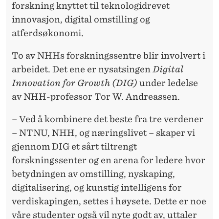
O
forskning knyttet til teknologidrevet
N
innovasjon, digital omstilling og
atferdsøkonomi.
To av NHHs forskningssentre blir involvert i
arbeidet. Det ene er nysatsingen
Digital
Innovation for Growth (DIG)
under ledelse
av NHH-professor Tor W. Andreassen.
– Ved å kombinere det beste fra tre verdener
– NTNU, NHH, og næringslivet – skaper vi
gjennom DIG et sårt tiltrengt
forskningssenter og en arena for ledere hvor
betydningen av omstilling, nyskaping,
digitalisering, og kunstig intelligens for
verdiskapingen, settes i høysete. Dette er noe
våre studenter også vil nyte godt av, uttaler