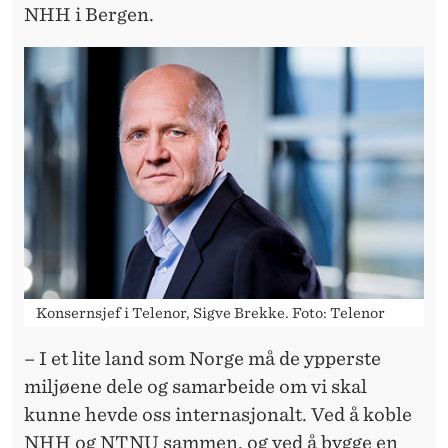
S
NHH i Bergen.
S
F
O
R
D
I
G
I
Konsernsjef i Telenor, Sigve Brekke. Foto: Telenor
T
– I et lite land som Norge må de ypperste
A
miljøene dele og samarbeide om vi skal
L
kunne hevde oss internasjonalt. Ved å koble
NHH og NTNU sammen, og ved å bygge en