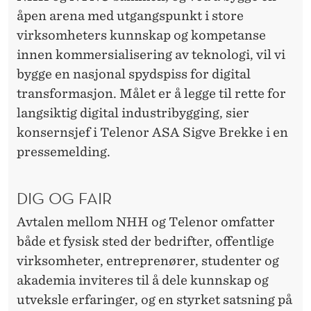
T
åpen arena med utgangspunkt i store
R
virksomheters kunnskap og kompetanse
A
innen kommersialisering av teknologi, vil vi
bygge en nasjonal spydspiss for digital
N
transformasjon. Målet er å legge til rette for
S
langsiktig digital industribygging, sier
F
konsernsjef i Telenor ASA Sigve Brekke i en
pressemelding.
O
R
DIG OG FAIR
M
Avtalen mellom NHH og Telenor omfatter
A
både et fysisk sted der bedrifter, offentlige
S
virksomheter, entreprenører, studenter og
akademia inviteres til å dele kunnskap og
J
utveksle erfaringer, og en styrket satsning på