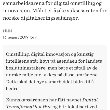
J
samarbeidsarena for digital omstilling og
innovasjon. Målet er å øke suksessraten for
O
norske digitaliseringssatsinger.
N
A
NHH
13. august 2019 15:17
L
S
Omstilling, digital innovasjon og kunstig
P
intelligens står høyt på agendaen for landets
Y
beslutningstakere, men bare et fåtall av de
D
norske miljøene lykkes på disse områdene.
Dette skal det nye samarbeidet bidra til å
S
bedre.
P
Kunnskapsarenaen har fått navnet
Digital
I
Transformation Hub
og blir lokalisert ved