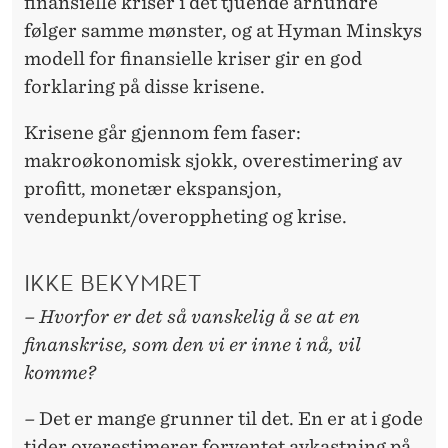
finansielle kriser i det tjuende århundre
følger samme mønster, og at Hyman Minskys
modell for finansielle kriser gir en god
forklaring på disse krisene.
Krisene går gjennom fem faser:
makroøkonomisk sjokk, overestimering av
profitt, monetær ekspansjon,
vendepunkt/overoppheting og krise.
IKKE BEKYMRET
– Hvorfor er det så vanskelig å se at en
finanskrise, som den vi er inne i nå, vil
komme?
–
Det er mange grunner til det. En er at i gode
tider overestimerer forventet avkastning på