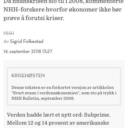
Da finanskrisen slo til i 2008, kommenterte
E
NHH-forskere hvorfor økonomer ikke bør
R
prøve å forutsi kriser.
D
NHH
E
Av
Sigrid Folkestad
N
14. september 2018 13:27
S
Ø
KRISEHØSTEN
K
O
Denne teksten er en forkortet versjon av artikkelen
"Svart svane i verdensøkonomien", som sto på trykk i
N
NHH Bulletin, september 2008.
O
Verden hadde lært et nytt ord: Subprime.
M
Mellom 12 og 14 prosent av amerikanske