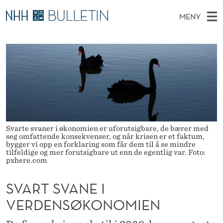
S
MENY
V
H
NO
TIL WWW.NHH.NO
S
A
O
Ø
K
Stipendiater og nye forskerprofiler
V
I
R
N
E
Disputaser
E
T
T
T
D
Ekspertutvalg
S
S
T
M
E
Om Bulletin
D
V
E
E
T
Svarte svaner i økonomien er uforutsigbare, de bærer med
N
A
seg omfattende konsekvenser, og når krisen er et faktum,
bygger vi opp en forklaring som får dem til å se mindre
Y
N
tilfeldige og mer forutsigbare ut enn de egentlig var. Foto:
pxhere.com
E
SVART SVANE I
I
VERDENSØKONOMIEN
V