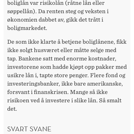
I
boliglån var risikolån (råtne lån eller
søppellån). Da renten steg og veksten i
E
økonomien dabbet av, gikk det trått i
N
boligmarkedet.
De som ikke klarte å betjene boliglånene, fikk
ikke solgt husværet eller måtte selge med
tap. Bankene satt med enorme kostnader,
investorene som hadde kjøpt opp pakker med
usikre lån i, tapte store penger. Flere fond og
investeringsbanker, ikke bare amerikanske,
forsvant i finanskrisen. Mange så ikke
risikoen ved å investere i slike lån. Så smalt
det.
SVART SVANE