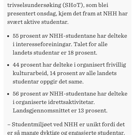
M
trivselsundersøking (SHoT), som blei
E
presentert onsdag, kjem det fram at NHH har
N
svært aktive studentar.
T
55 prosent av NHH-studentane har delteke
i interesseforeiningar. Talet for alle
landets studentar er 18 prosent.
44 prosent har delteke i organisert frivillig
kulturarbeid, 14 prosent av alle landets
studentar oppgir det same.
56 prosent av NHH-studentane har delteke
i organiserte idrettsaktivitetar.
Landsgjennomsnittet er 13 prosent.
– Studentmiljøet ved NHH er unikt fordi det
er så mange dyktige og engasjerte studentar.