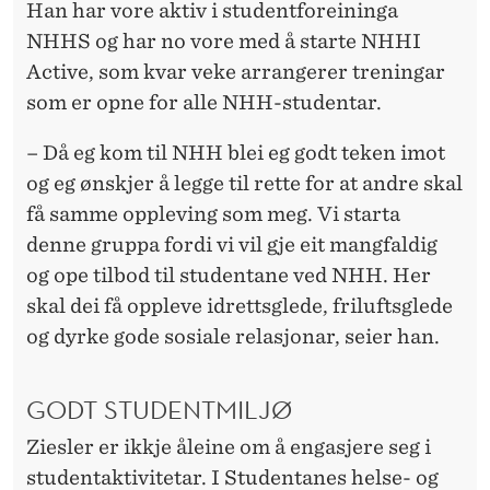
U
Han har vore aktiv i studentforeininga
NHHS og har no vore med å starte NHHI
D
Active, som kvar veke arrangerer treningar
E
som er opne for alle NHH-studentar.
N
– Då eg kom til NHH blei eg godt teken imot
T
og eg ønskjer å legge til rette for at andre skal
E
få samme oppleving som meg. Vi starta
N
denne gruppa fordi vi vil gje eit mangfaldig
og ope tilbod til studentane ved NHH. Her
G
skal dei få oppleve idrettsglede, friluftsglede
A
og dyrke gode sosiale relasjonar, seier han.
S
GODT STUDENTMILJØ
J
Ziesler er ikkje åleine om å engasjere seg i
E
studentaktivitetar. I Studentanes helse- og