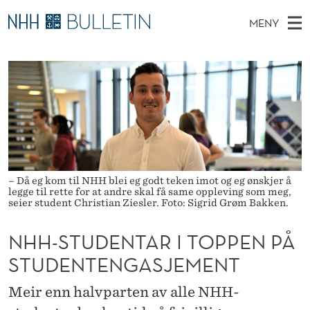
N
MENY
H
H
NO
TIL WWW.NHH.NO
S
H
O
Ø
K
Stipendiater og nye forskerprofiler
V
I
-
N
E
Disputaser
E
S
T
T
D
Ekspertutvalg
S
T
T
M
E
Om Bulletin
D
U
E
E
T
– Då eg kom til NHH blei eg godt teken imot og eg ønskjer å
N
D
legge til rette for at andre skal få same oppleving som meg,
Y
seier student Christian Ziesler. Foto: Sigrid Grøm Bakken.
E
NHH-STUDENTAR I TOPPEN PÅ
N
STUDENTENGASJEMENT
T
A
Meir enn halvparten av alle NHH-