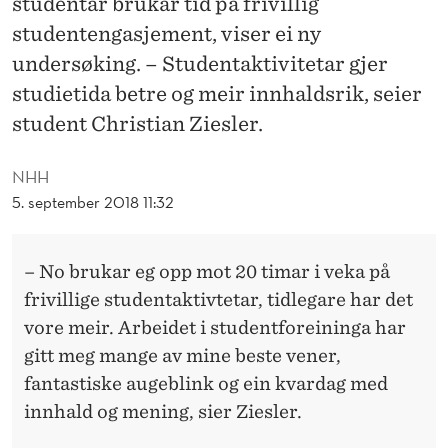
studentar brukar tid på frivillig
R
studentengasjement, viser ei ny
I
undersøking. – Studentaktivitetar gjer
T
studietida betre og meir innhaldsrik, seier
O
student Christian Ziesler.
P
NHH
P
5. september 2018 11:32
E
N
– No brukar eg opp mot 20 timar i veka på
frivillige studentaktivtetar, tidlegare har det
P
vore meir. Arbeidet i studentforeininga har
Å
gitt meg mange av mine beste vener,
S
fantastiske augeblink og ein kvardag med
innhald og mening, sier Ziesler.
T