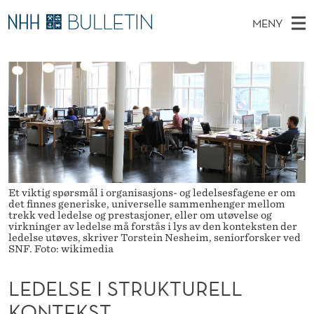
L
MENY
E
H
NO
TIL WWW.NHH.NO
S
D
O
Ø
K
Stipendiater og nye forskerprofiler
V
I
E
N
E
Disputaser
E
L
T
T
D
Ekspertutvalg
S
S
T
M
E
Om Bulletin
D
E
E
E
T
N
I
Et viktig spørsmål i organisasjons- og ledelsesfagene er om
det finnes generiske, universelle sammenhenger mellom
Y
S
trekk ved ledelse og prestasjoner, eller om utøvelse og
virkninger av ledelse må forstås i lys av den konteksten der
ledelse utøves, skriver Torstein Nesheim, seniorforsker ved
T
SNF. Foto: wikimedia
R
LEDELSE I STRUKTURELL
U
KONTEKST