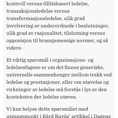
K
kontroll versus tillitsbasert ledelse,
S
transaksjonsledelse versus
transformasjonsledelse, ulik grad
T
involvering av underordnede i beslutninger,
ulik grad av rasjonalitet, tilslutning versus
opposisjon til bransjemessige normer, og så
videre.
Et viktig spørsmål i organisasjons- og
ledelsesfagene er om det finnes generiske,
universelle sammenhenger mellom trekk ved
ledelse og prestasjoner, eller om utøvelse og
virkninger av ledelse må forstås i lys av den
konteksten der ledelse utøves.
Vi kan belyse dette spørsmålet med
utgangspunkt i
Bård Kuvås’ artikkel i Dagens