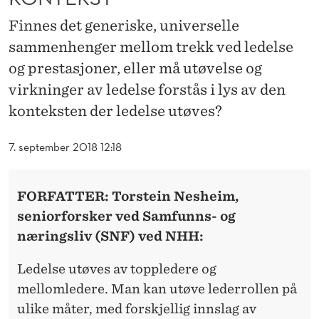
K
Finnes det generiske, universelle
T
sammenhenger mellom trekk ved ledelse
U
og prestasjoner, eller må utøvelse og
R
virkninger av ledelse forstås i lys av den
E
konteksten der ledelse utøves?
L
7. september 2018 12:18
L
K
FORFATTER: Torstein Nesheim,
O
seniorforsker ved Samfunns- og
næringsliv (SNF) ved NHH:
N
T
Ledelse utøves av toppledere og
mellomledere. Man kan utøve lederrollen på
E
ulike måter, med forskjellig innslag av