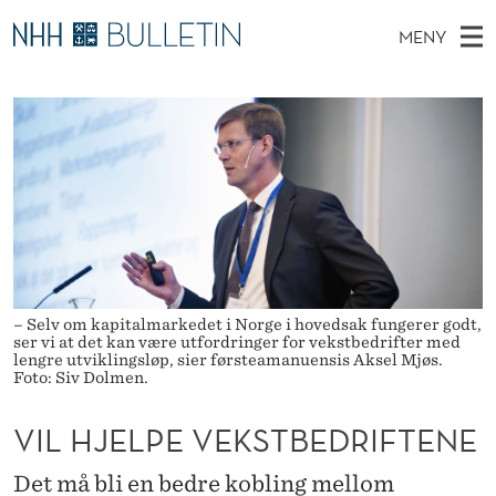
V
MENY
I
H
NO
TIL WWW.NHH.NO
S
L
O
Ø
K
Stipendiater og nye forskerprofiler
V
I
H
N
E
Disputaser
E
J
T
T
D
Ekspertutvalg
S
E
T
M
E
Om Bulletin
D
L
E
E
T
N
P
Y
– Selv om kapitalmarkedet i Norge i hovedsak fungerer godt,
E
ser vi at det kan være utfordringer for vekstbedrifter med
lengre utviklingsløp, sier førsteamanuensis Aksel Mjøs.
V
Foto: Siv Dolmen.
E
VIL HJELPE VEKSTBEDRIFTENE
K
Det må bli en bedre kobling mellom