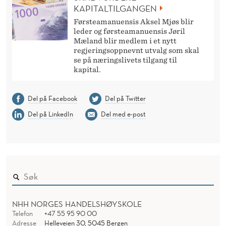
KAPITALTILGANGEN
Førsteamanuensis Aksel Mjøs blir
leder og førsteamanuensis Jøril
Mæland blir medlem i et nytt
regjeringsoppnevnt utvalg som skal
se på næringslivets tilgang til
kapital.
Del på Facebook
Del på Twitter
Del på LinkedIn
Del med e-post
NHH NORGES HANDELSHØYSKOLE
Telefon
+47 55 95 90 00
Adresse
Helleveien 30, 5045 Bergen