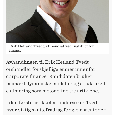
A
T
E
F
I
Erik Hetland Tvedt, stipendiat ved Institutt for
N
finans.
A
Avhandlingen til Erik Hetland Tvedt
N
omhandler forskjellige emner innenfor
corporate finance. Kandidaten bruker
C
primært dynamiske modeller og strukturell
E
estimering som metode i de tre artiklene.
I den første artikkelen undersøker Tvedt
hvor viktig skattefradrag for gjeldsrenter er