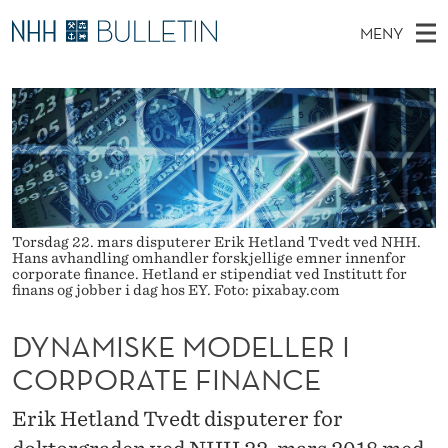
D
MENY
Y
H
NO
EN
TIL WWW.NHH.NO
S
N
O
Ø
K
Stipendiater og nye forskerprofiler
V
I
A
N
E
Disputaser
E
M
T
T
D
Ekspertutvalg
S
I
T
M
E
Om Bulletin
D
S
E
E
Torsdag 22. mars disputerer Erik Hetland Tvedt ved NHH.
T
Hans avhandling omhandler forskjellige emner innenfor
N
K
corporate finance. Hetland er stipendiat ved Institutt for
finans og jobber i dag hos EY. Foto: pixabay.com
Y
E
DYNAMISKE MODELLER I
M
CORPORATE FINANCE
O
D
Erik Hetland Tvedt disputerer for