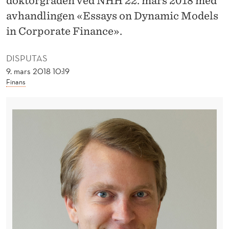
doktorgraden ved NHH 22. mars 2018 med
E
avhandlingen «Essays on Dynamic Models
L
in Corporate Finance».
L
DISPUTAS
E
9. mars 2018 10:19
R
Finans
I
C
O
R
P
O
R