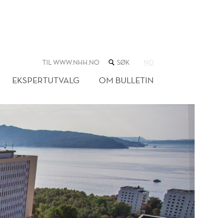
SØK
TIL WWW.NHH.NO
NO
I
NETTSTEDET
EKSPERTUTVALG
OM BULLETIN