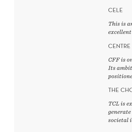
CELE
This is a
excellent
CENTRE
CFF is on
Its ambit
positione
THE CHO
TCL is e
generate 
societal 