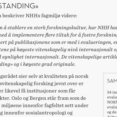
STANDING»
 beskriver NHHs fagmiljø videre:
m å etablere en sterk forskningskultur, har NHH hat
ed å implementere flere tiltak for å fostre forsknin
ert på publikasjonene som er med i evalueringen, e
tene på høyeste vitenskapelig nivå internasjonalt o
 synlighet internasjonalt. De vitenskapelige artikl
ing» og i høyeste grad originale.
srådet sier selv at kvaliteten på norsk
SAM
vitenskapelig forsking jevnt over er
er likevel få institusjoner som får
34 in
evalu
kter. Oslo og Bergen står fram som de
NOKU
 miljøene innenfor fagfeltet sett under
evalu
og de
ig innenfor sosialantropologi og
delta