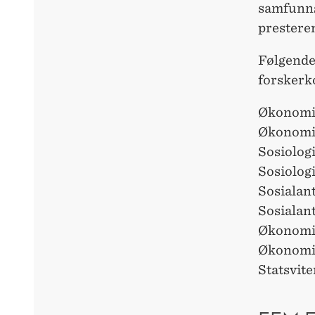
samfunns
prestere
Følgende 
forskerk
Økonomi
Økonomi
Sosiolog
Sosiolog
Sosialan
Sosialan
Økonomi
Økonomi
Statsvit