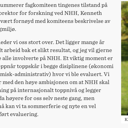
summerer fagkomiteen tingenes tilstand på
rektor for forskning ved NHH, Kenneth
 svært fornøyd med komiteens beskrivelse av
miljø.
leder vi oss stort over. Det ligger mange år
 arbeid bak et slikt resultat, og jeg vil gjerne
alle involverte på NHH. Et viktig moment er
ppnår toppskår i begge disiplinene (økonomi
isk-administrativ) hvor vi ble evaluert. Vi
er med den høye ambisjonen om at NHH skal
ing på internasjonalt toppnivå og legger
da høyere for oss selv neste gang, men
å kan vi ta sommerferie og nyte en vel
ørt evaluering.
K