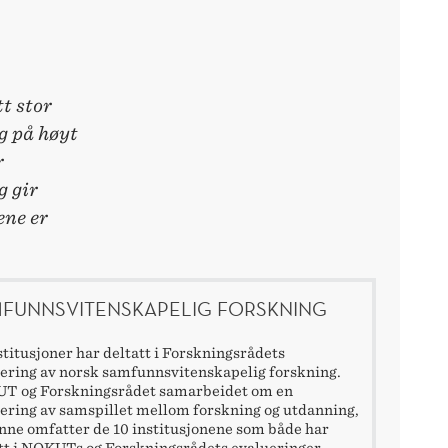
t stor
g på høyt
r
g gir
ene er
FUNNSVITENSKAPELIG FORSKNING
stitusjoner har deltatt i Forskningsrådets
ering av norsk samfunnsvitenskapelig forskning.
T og Forskningsrådet samarbeidet om en
ering av samspillet mellom forskning og utdanning,
nne omfatter de 10 institusjonene som både har
tt i NOKUTs og Forskningsrådets evalueringer.