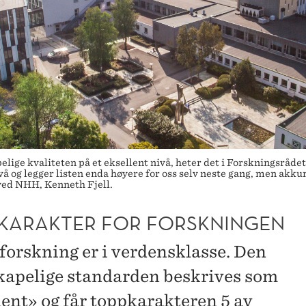
ige kvaliteten på et eksellent nivå, heter det i Forskningsrådet
 og legger listen enda høyere for oss selv neste gang, men akkur
 ved NHH, Kenneth Fjell.
KARAKTER FOR FORSKNINGEN
orskning er i verdensklasse. Den
kapelige standarden beskrives som
lent» og får toppkarakteren 5 av