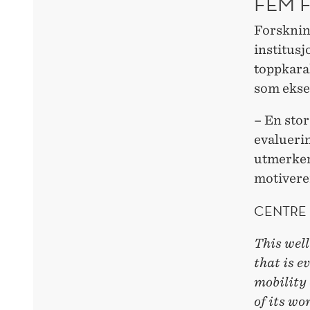
FEM 
Forsknin
institusj
toppkara
som ekse
– En sto
evalueri
utmerker 
motiveren
CENTRE 
This well
that is e
mobility 
of its wo