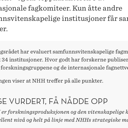
asjonale fagkomiteer. Kun åtte andre
nsvitenskapelige institusjoner får 
er.
gsrådet har evaluert samfunnsvitenskapelige fagm
t 34 institusjoner. Hvor godt har forskerne publise
r forskningsgruppene og de internasjonale fagnett
gen viser at NHH treffer på alle punkter.
E VURDERT, FÅ NÅDDE OPP
er forskningsproduksjonen og den vitenskapelige k
ellent nivå og helt på linje med NHHs strategiske må