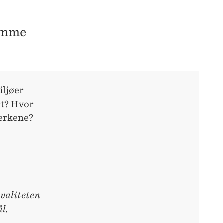
samme
iljøer
rt? Hvor
verkene?
valiteten
l.