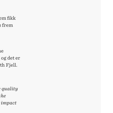
dem fikk
s frem
ne
og det er
th Fjell.
 quality
the
e impact