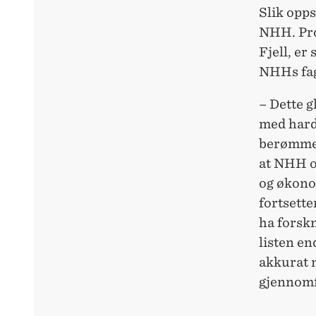
Slik opp
NHH. Pro
Fjell, er
NHHs fag
– Dette g
med hardt
berømme 
at NHH o
og økonom
fortsett
ha forskn
listen en
akkurat n
gjennomf