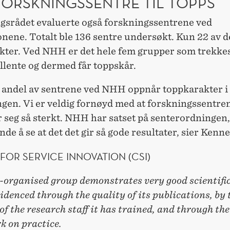
FORSKNINGSSENTRE TIL TOPPS
gsrådet evaluerte også forskningssentrene ved
onene. Totalt ble 136 sentre undersøkt. Kun 22 av 
kter. Ved NHH er det hele fem grupper som trekke
llente og dermed får toppskår.
r andel av sentrene ved NHH oppnår toppkarakter i
ngen. Vi er veldig fornøyd med at forskningssentre
seg så sterkt. NHH har satset på senterordningen, 
de å se at det det gir så gode resultater, sier Kenne
FOR SERVICE INNOVATION (CSI)
-organised group demonstrates very good scientific
videnced through the quality of its publications, by 
of the research staff it has trained, and through th
rk on practice.