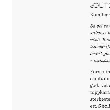
«OUT
Komiteen
Så vel so
suksess m
nivå. Bas
tidsskrif
svært god
«outstand
Forskning
samfunns
god. Det 
toppkara
sterkeste
ett. Særl