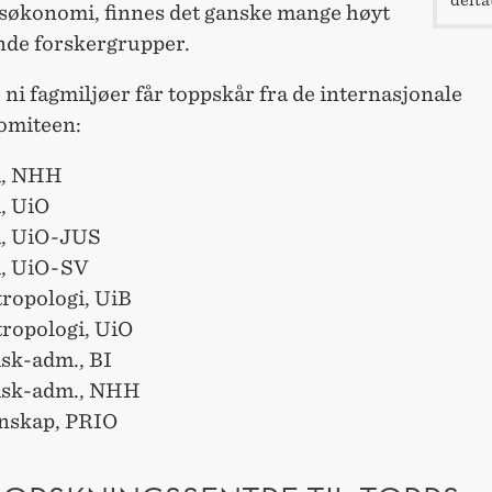
økonomi, finnes det ganske mange høyt
nde forskergrupper.
ni fagmiljøer får toppskår fra de internasjonale
omiteen:
, NHH
, UiO
i, UiO-JUS
i, UiO-SV
tropologi, UiB
tropologi, UiO
sk-adm., BI
sk-adm., NHH
enskap, PRIO