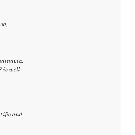
ed,
ndinavia.
 is well-
n
tific and