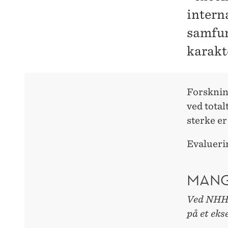
intern
samfun
karakt
Forsknin
ved total
sterke e
Evaluerin
MANG
Ved NHH 
på et eks