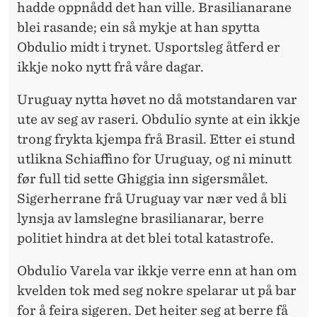
hadde oppnådd det han ville. Brasilianarane
blei rasande; ein så mykje at han spytta
Obdulio midt i trynet. Usportsleg åtferd er
ikkje noko nytt frå våre dagar.
Uruguay nytta høvet no då motstandaren var
ute av seg av raseri. Obdulio synte at ein ikkje
trong frykta kjempa frå Brasil. Etter ei stund
utlikna Schiaffino for Uruguay, og ni minutt
før full tid sette Ghiggia inn sigersmålet.
Sigerherrane frå Uruguay var nær ved å bli
lynsja av lamslegne brasilianarar, berre
politiet hindra at det blei total katastrofe.
Obdulio Varela var ikkje verre enn at han om
kvelden tok med seg nokre spelarar ut på bar
for å feira sigeren. Det heiter seg at berre få