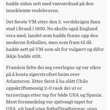
hadde sidan sett med vanvørdnad på den
inneklemte veslebroren.
Det første VM etter den 2. verdskrigen fann
stad i Brasil i 1950. No skulle også England
vera med, landet som hadde funne opp den
moderne fotballen, men som fram til då
hadde sett på VM som alt for vulgært og difor
ikkje hadde stilt.
Framleis følte dei seg overlegne og var sikre
på å henta sigerstrofeet heim over
Atlanteren. Etter først å ha slått Chile
oppskriftsmessig 2-0 rauk dei ut or
turneringa etter tap for både USA og Spania.
Mest forsmedeleg var sjølvsagt tapet for
USA, eit land utan fotballtradisjonar, utan