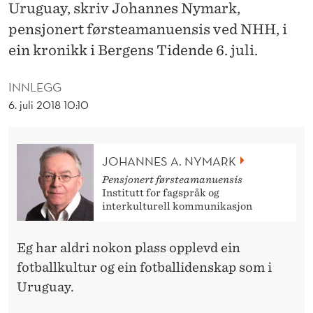
B
Uruguay, skriv Johannes Nymark,
pensjonert førsteamanuensis ved NHH, i
A
ein kronikk i Bergens Tidende 6. juli.
L
L
INNLEGG
6. juli 2018 10:10
E
I
N
JOHANNES A. NYMARK
Pensjonert førsteamanuensis
N
Institutt for fagspråk og
interkulturell kommunikasjon
A
S
Eg har aldri nokon plass opplevd ein
J
fotballkultur og ein fotballidenskap som i
Uruguay.
O