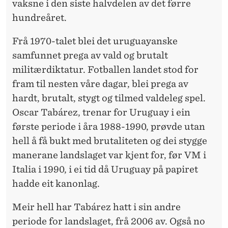
vaksne i den siste halvdelen av det førre
hundreåret.
Frå 1970-talet blei det uruguayanske
samfunnet prega av vald og brutalt
militærdiktatur. Fotballen landet stod for
fram til nesten våre dagar, blei prega av
hardt, brutalt, stygt og tilmed valdeleg spel.
Oscar Tabárez, trenar for Uruguay i ein
første periode i åra 1988-1990, prøvde utan
hell å få bukt med brutaliteten og dei stygge
manerane landslaget var kjent for, før VM i
Italia i 1990, i ei tid då Uruguay på papiret
hadde eit kanonlag.
Meir hell har Tabárez hatt i sin andre
periode for landslaget, frå 2006 av. Også no