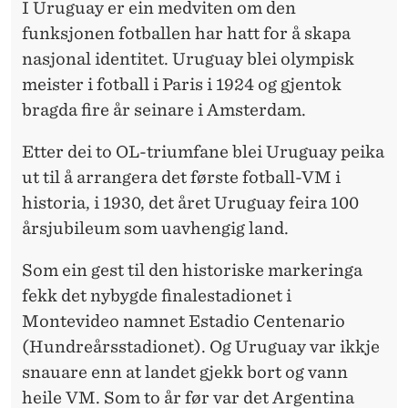
N
I Uruguay er ein medviten om den
funksjonen fotballen har hatt for å skapa
nasjonal identitet. Uruguay blei olympisk
meister i fotball i Paris i 1924 og gjentok
bragda fire år seinare i Amsterdam.
Etter dei to OL-triumfane blei Uruguay peika
ut til å arrangera det første fotball-VM i
historia, i 1930, det året Uruguay feira 100
årsjubileum som uavhengig land.
Som ein gest til den historiske markeringa
fekk det nybygde finalestadionet i
Montevideo namnet Estadio Centenario
(Hundreårsstadionet). Og Uruguay var ikkje
snauare enn at landet gjekk bort og vann
heile VM. Som to år før var det Argentina