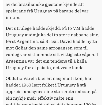
av dei brasilianske gjestane kjende att
spelarane frå Uruguay på barane dei var
innom.
Det utrulege hadde skjedd: På to VM hadde
Uruguay audmjuka dei to store naboane sine,
først Argentina, så Brasil. David hadde nytta
mot Goliat den same arrogansen som til
vanleg var sistnemnde sitt viktigaste våpen. I
Argentina var det ein tendens til å kalla
Uruguay for el paisito, det vesle landet.
Obdulio Varela blei eit nasjonalt ikon, han
hadde i 1950 lært folket i Uruguay å stå
oppreist andsynes sine storsnuta naboar, på
ein mykje meir effektiv måte enn
politikarane hadde gjort det gjennom 120 år.