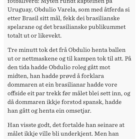
fotballverd: Myten rundt kapteinen på
Uruguay, Obdulio Varela, som med åtferda si
etter Brasil sitt mål, fekk dei brasilianske
spelarane og det brasilianske publikummet
totalt ut or likevekt.
Tre minutt tok det frå Obdulio henta ballen
ut or nettmaskene og til kampen tok til att. På
den tida hadde Obdulio roleg gått mot
midten, han hadde prøvd å forklara
dommaren at ein brasilianar hadde vore
offside eit par trekk før målet blei sett inn, og
då dommaren ikkje forstod spansk, hadde
han gått og henta ein omsetjar.
Han visste godt, ­det fortalde han seinare at
målet ikkje ville bli underkjent. Men han