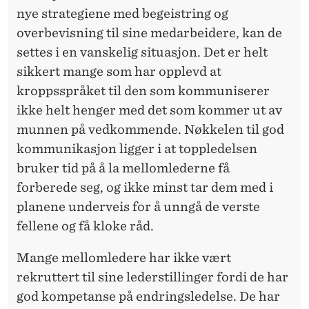
nye strategiene med begeistring og
R
overbevisning til sine medarbeidere, kan de
E
settes i en vanskelig situasjon. Det er helt
M
sikkert mange som har opplevd at
kroppsspråket til den som kommuniserer
T
ikke helt henger med det som kommer ut av
I
munnen på vedkommende. Nøkkelen til god
D
kommunikasjon ligger i at toppledelsen
bruker tid på å la mellomlederne få
E
forberede seg, og ikke minst tar dem med i
N
planene underveis for å unngå de verste
B
fellene og få kloke råd.
R
Mange mellomledere har ikke vært
I
rekruttert til sine lederstillinger fordi de har
god kompetanse på endringsledelse. De har
N