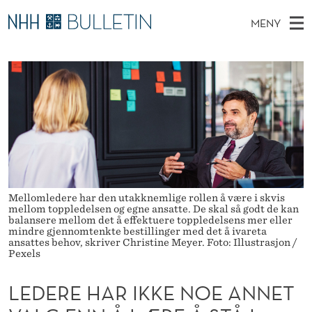
L
MENY
E
H
NO
TIL WWW.NHH.NO
S
D
O
Ø
K
Stipendiater og nye forskerprofiler
V
I
E
N
E
Disputaser
E
R
T
T
D
Ekspertutvalg
S
E
T
M
E
Om Bulletin
D
H
E
E
T
N
A
Mellomledere har den utakknemlige rollen å være i skvis
Y
mellom toppledelsen og egne ansatte. De skal så godt de kan
R
balansere mellom det å effektuere toppledelsens mer eller
mindre gjennomtenkte bestillinger med det å ivareta
I
ansattes behov, skriver Christine Meyer. Foto: Illustrasjon /
Pexels
K
LEDERE HAR IKKE NOE ANNET
K