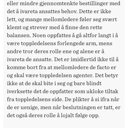
Å
eller mindre gjennomtenkte bestillinger med
I
det å ivareta ansattes behov. Dette er ikke
lett, og mange mellomledere føler seg svært
O
klemt og strever med å finne den rette
M
balansen. Noen oppfattes å gå altfor langt i å
S
være toppledelsens forlengede arm, mens
andre tror deres rolle ene og alene er å
T
ivareta de ansatte. Det er imidlertid ikke til å
I
komme bort fra at mellomledere de facto er
L
og skal være toppledelsen agenter. Det betyr
ikke at de skal bite i seg og bare blindt
L
iverksette det de oppfatter som ukloke tiltak
I
fra toppledelsens side. De plikter å si ifra når
N
de er uenige, men når beslutningen er tatt, er
det også deres rolle å lojalt følge opp.
G