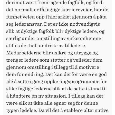
derimot vært fremragende fagfolk, og fordi
G
det normalt er få faglige karriereveier, har de
E
funnet veien opp i hierarkiet gjennom å påta
seg lederansvar. Det er ikke nødvendigvis
R
slik at dyktige fagfolk blir dyktige ledere, og
særlig under omstilling av virksomhetene
stilles det helt andre krav til ledere.
Medarbeiderne blir usikre og utrygge og
trenger ledere som støtter og veileder dem
gjennom omstilling i tillegg til å motivere
dem for endring. Det kan derfor være en god
idé å sette i gang opplæringsprogrammer for
slike faglige lederne slik at de sette i stand til
å håndtere en ny situasjon. I tillegg kan det
være slik at ikke alle egner seg for denne
typen ledelse. Da vil det å etablere alternative