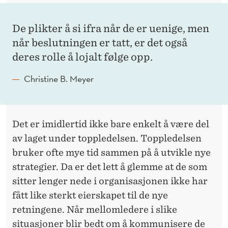
U
T
De plikter å si ifra når de er uenige, men
E
når beslutningen er tatt, er det også
N
deres rolle å lojalt følge opp.
Å
Christine B. Meyer
V
I
Det er imidlertid ikke bare enkelt å være del
T
av laget under toppledelsen. Toppledelsen
E
bruker ofte mye tid sammen på å utvikle nye
H
strategier. Da er det lett å glemme at de som
sitter lenger nede i organisasjonen ikke har
V
fått like sterkt eierskapet til de nye
A
retningene. Når mellomledere i slike
F
situasjoner blir bedt om å kommunisere de