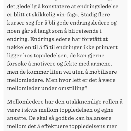
G
det gledelig å konstatere at endringsledelse
E
er blitt et skikkelig «in-fag». Stadig flere
N
kurser seg for å bli gode endringsledere og
noen går så langt som å bli reisende i
N
endring. Endringsledere har forstått at
Å
nøkkelen til å få til endringer ikke primært
L
ligger hos toppledelsen, de kan gjerne
forsøke å motivere og fekte med armene,
Æ
men de kommer liten vei uten å mobilisere
R
mellomledere. Men hvor lett er det å være
E
mellomleder under omstilling?
Å
Mellomledere har den utakknemlige rollen å
S
være i skvis mellom toppledelsen og egne
ansatte. De skal så godt de kan balansere
T
mellom det å effektuere toppledelsens mer