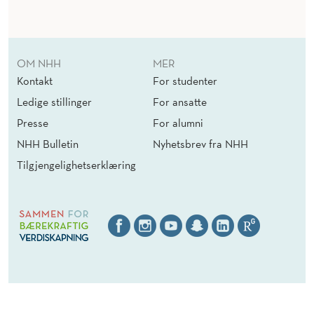
OM NHH
MER
Kontakt
For studenter
Ledige stillinger
For ansatte
Presse
For alumni
NHH Bulletin
Nyhetsbrev fra NHH
Tilgjengelighetserklæring