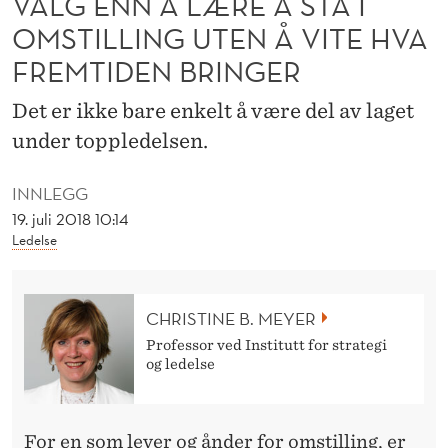
VALG ENN Å LÆRE Å STÅ I
E
OMSTILLING UTEN Å VITE HVA
N
FREMTIDEN BRINGER
O
Det er ikke bare enkelt å være del av laget
E
under toppledelsen.
A
N
INNLEGG
19. juli 2018 10:14
N
Ledelse
E
T
CHRISTINE B. MEYER
V
Professor ved Institutt for strategi
og ledelse
A
L
For en som lever og ånder for omstilling, er