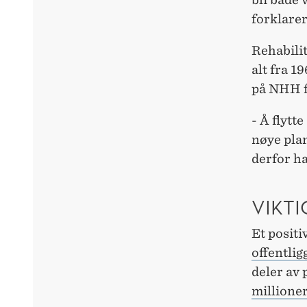
forklare
Rehabili
alt fra 1
på NHH f
- Å flytt
nøye plan
derfor ha
VIKTI
Et positi
offentlig
deler av 
millioner