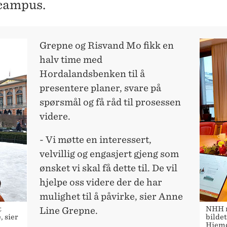
ampus.
Grepne og Risvand Mo fikk en
halv time med
Hordalandsbenken til å
presentere planer, svare på
spørsmål og få råd til prosessen
videre.
- Vi møtte en interessert,
velvillig og engasjert gjeng som
ønsket vi skal få dette til. De vil
hjelpe oss videre der de har
mulighet til å påvirke, sier Anne
t
NHH m
Line Grepne.
, sier
bildet
Hjemda