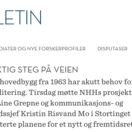
DMENY
DIATER OG NYE FORSKERPROFILER
DISPUTASER
KTIG STEG PÅ VEIEN
ovedbygg fra 1963 har akutt behov fo
litering. Tirsdag møtte NHHs prosjekt
ine Grepne og kommunikasjons- og
ssjef Kristin Risvand Mo i Stortinget 
erte planene for et nytt og fremtidsre