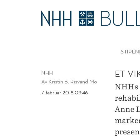
ET
VIKTIG
HOVE
STEG
STIPEN
PÅ
VEIEN
ET VI
NHH
Av
Kristin B. Risvand Mo
NHHs h
7. februar 2018 09:46
rehabi
Anne L
marked
present