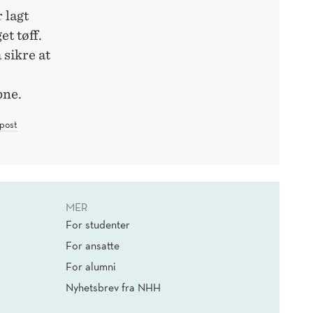
 lagt
t tøff.
 sikre at
pne.
post
MER
For studenter
For ansatte
For alumni
Nyhetsbrev fra NHH