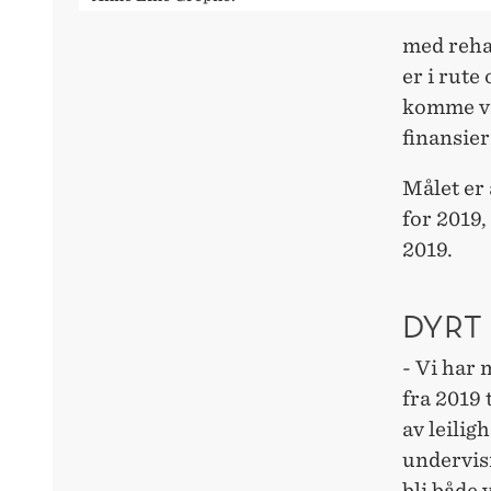
med reha
er i rute
komme vi
finansier
Målet er 
for 2019,
2019.
DYRT
- Vi har 
fra 2019 
av leilig
undervisn
bli både 