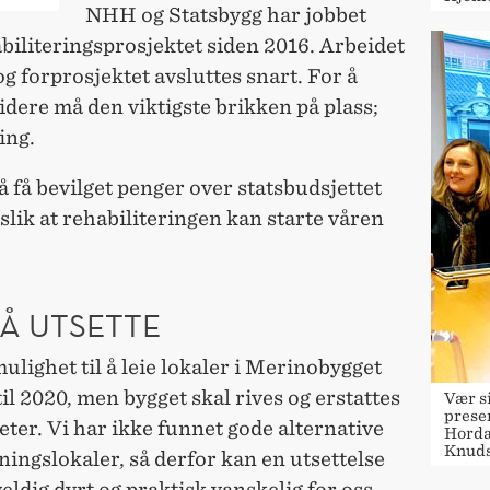
NHH og Statsbygg har jobbet
biliteringsprosjektet siden 2016. Arbeidet
 og forprosjektet avsluttes snart. For å
dere må den viktigste brikken på plass;
ing.
å få bevilget penger over statsbudsjettet
 slik at rehabiliteringen kan starte våren
 Å UTSETTE
mulighet til å leie lokaler i Merinobygget
til 2020, men bygget skal rives og erstattes
Vær si
presen
heter. Vi har ikke funnet gode alternative
Horda
Knuds
ingslokaler, så derfor kan en utsettelse
veldig dyrt og praktisk vanskelig for oss,