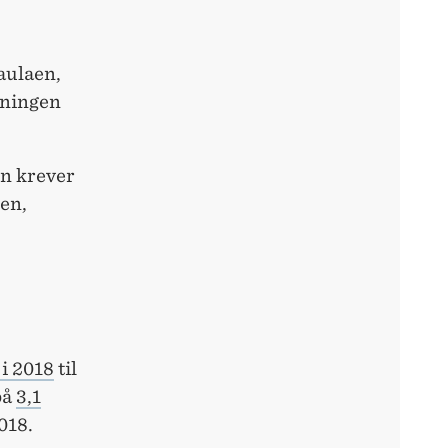
aulaen,
sningen
en krever
den,
 i 2018
til
på
3,1
018.