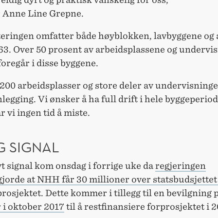
r Anne Line Grepne.
teringen omfatter både høyblokken, lavbyggene og 
963. Over 50 prosent av arbeidsplassene og undervi
oregår i disse byggene.
e 200 arbeidsplasser og store deler av undervisning
legging. Vi ønsker å ha full drift i hele byggeperio
r vi ingen tid å miste.
G SIGNAL
vt signal kom onsdag i forrige uke da
regjeringen
gjorde at NHH får 30 millioner over statsbudsjettet
prosjektet. Dette kommer i tillegg til en bevilgning 
 i oktober 2017
til å restfinansiere forprosjektet i 2