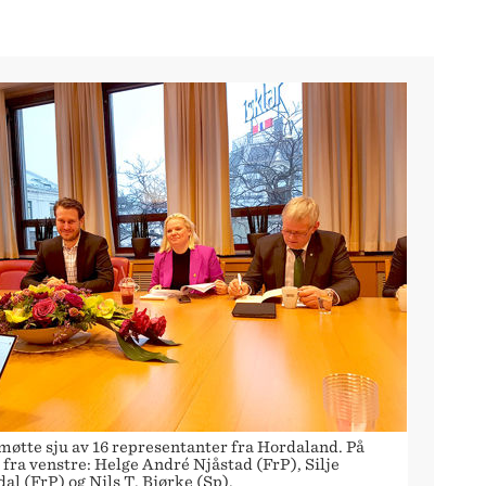
øtte sju av 16 representanter fra Hordaland. På
 fra venstre: Helge André Njåstad (FrP), Silje
l (FrP) og Nils T. Bjørke (Sp).