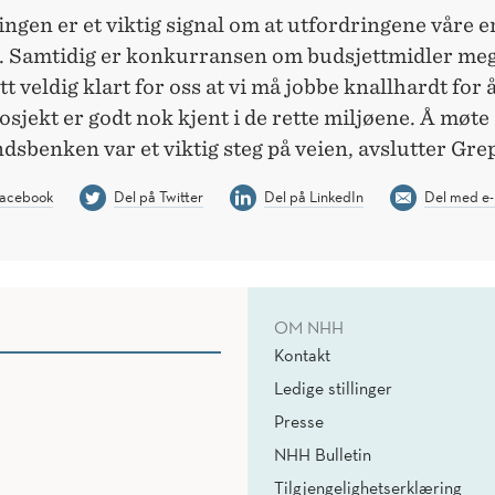
ingen er et viktig signal om at utfordringene våre er
l. Samtidig er konkurransen om budsjettmidler mege
itt veldig klart for oss at vi må jobbe knallhardt for å
jekt er godt nok kjent i de rette miljøene. Å møte
sbenken var et viktig steg på veien, avslutter Gre
Facebook
Del på Twitter
Del på LinkedIn
Del med e-
OM NHH
Kontakt
Ledige stillinger
Presse
NHH Bulletin
Tilgjengelighetserklæring