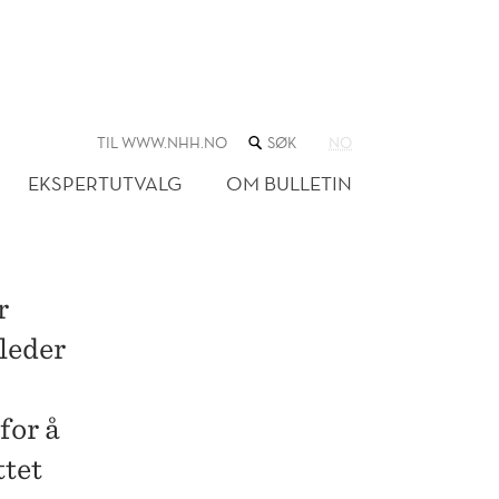
SØK
TIL WWW.NHH.NO
NO
I
NETTSTEDET
EKSPERTUTVALG
OM BULLETIN
r
leder
for å
ttet