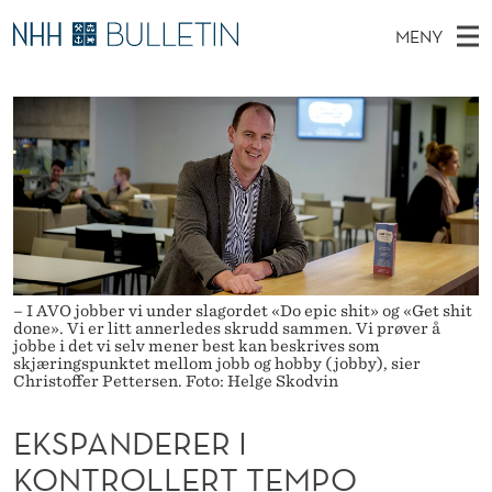
E
MENY
K
H
NO
TIL WWW.NHH.NO
S
S
O
Ø
K
Stipendiater og nye forskerprofiler
V
I
P
N
E
Disputaser
E
A
T
T
D
Ekspertutvalg
S
N
T
M
E
Om Bulletin
D
D
E
E
T
N
E
– I AVO jobber vi under slagordet «Do epic shit» og «Get shit
Y
done». Vi er litt annerledes skrudd sammen. Vi prøver å
R
jobbe i det vi selv mener best kan beskrives som
skjæringspunktet mellom jobb og hobby (jobby), sier
E
Christoffer Pettersen. Foto: Helge Skodvin
R
EKSPANDERER I
I
KONTROLLERT TEMPO