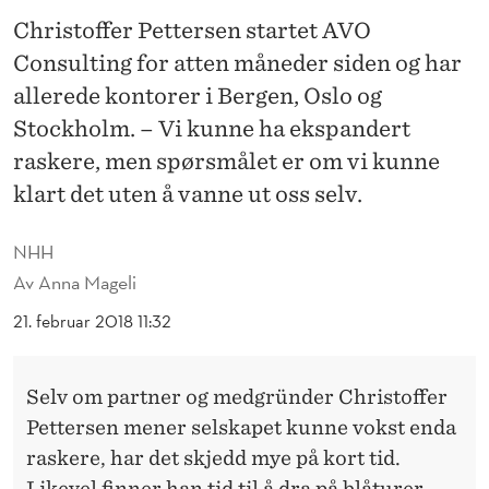
K
Christoffer Pettersen startet AVO
O
Consulting for atten måneder siden og har
N
allerede kontorer i Bergen, Oslo og
T
Stockholm. – Vi kunne ha ekspandert
raskere, men spørsmålet er om vi kunne
R
klart det uten å vanne ut oss selv.
O
L
NHH
Av
Anna Mageli
L
21. februar 2018 11:32
E
R
Selv om partner og medgründer Christoffer
T
Pettersen mener selskapet kunne vokst enda
T
raskere, har det skjedd mye på kort tid.
Likevel finner han tid til å dra på blåturer