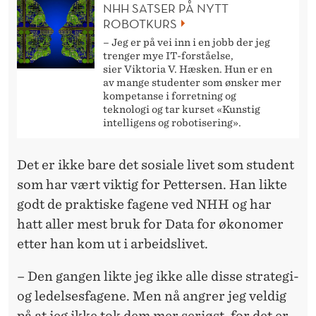
NHH SATSER PÅ NYTT
ROBOTKURS
– Jeg er på vei inn i en jobb der jeg
trenger mye IT-forståelse,
sier Viktoria V. Hæsken. Hun er en
av mange studenter som ønsker mer
kompetanse i forretning og
teknologi og tar kurset «Kunstig
intelligens og robotisering».
Det er ikke bare det sosiale livet som student
som har vært viktig for Pettersen. Han likte
godt de praktiske fagene ved NHH og har
hatt aller mest bruk for Data for økonomer
etter han kom ut i arbeidslivet.
– Den gangen likte jeg ikke alle disse strategi-
og ledelsesfagene. Men nå angrer jeg veldig
på at jeg ikke tok dem mer seriøst, for det er