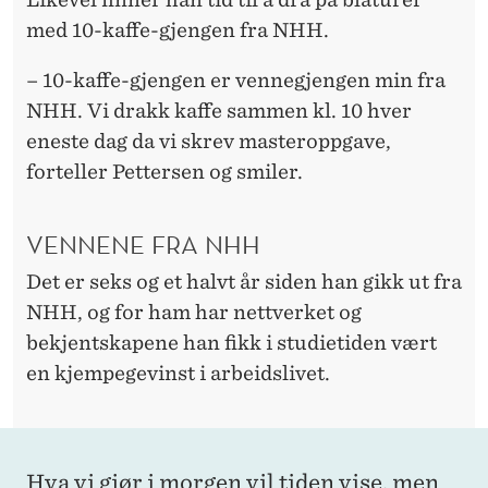
E
med 10-kaffe-gjengen fra NHH.
M
– 10-kaffe-gjengen er vennegjengen min fra
P
NHH. Vi drakk kaffe sammen kl. 10 hver
O
eneste dag da vi skrev masteroppgave,
forteller Pettersen og smiler.
VENNENE FRA NHH
Det er seks og et halvt år siden han gikk ut fra
NHH, og for ham har nettverket og
bekjentskapene han fikk i studietiden vært
en kjempegevinst i arbeidslivet.
Hva vi gjør i morgen vil tiden vise, men