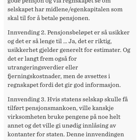
gode pensjon og via regnskapet se om
selskapet har midlene/egenkapitalen som
skal til for å betale pensjonen.
Innvending 2. Pensjons­beløpet er så usikker
og det er så lenge til … Ja, det er riktig,
usikkerhet gjelder generelt for estimater. Og
det er langt frem også for
utrangeringsverdier eller
fjerningskostnader, men de avsettes i
regnskapet fordi det gir god informasjon.
Innvending 3. Hvis statens selskap skulle få
tilført pensjonsmankoen, ville kanskje
virksomheten bruke pengene på noe helt
annet og det ville gi unødig innlåsing av
kontanter for staten. Denne innvendingen