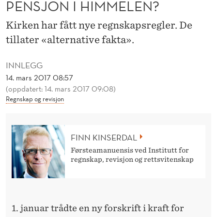
PENSJON I HIMMELEN?
E
L
Kirken har fått nye regnskapsregler. De
E
tillater «alternative fakta».
N
INNLEGG
?
14. mars 2017 08:57
(oppdatert: 14. mars 2017 09:08)
Regnskap og revisjon
FINN KINSERDAL
Førsteamanuensis ved Institutt for
regnskap, revisjon og rettsvitenskap
1. januar trådte en ny forskrift i kraft for