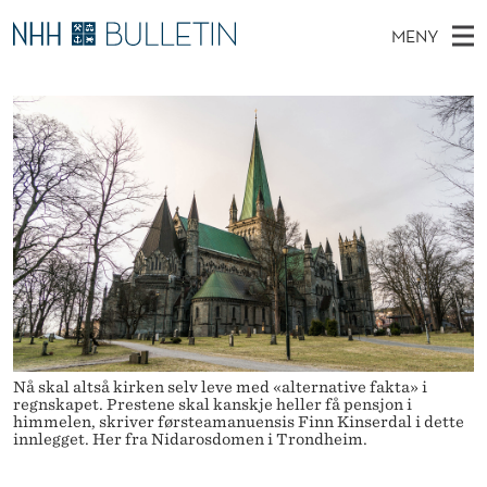
P
MENY
E
H
NO
TIL WWW.NHH.NO
S
N
O
Ø
K
Stipendiater og nye forskerprofiler
V
I
S
N
E
Disputaser
E
J
T
T
D
Ekspertutvalg
S
O
T
M
E
Om Bulletin
D
N
E
E
T
N
I
Y
H
I
Nå skal altså kirken selv leve med «alternative fakta» i
regnskapet. Prestene skal kanskje heller få pensjon i
M
himmelen, skriver førsteamanuensis Finn Kinserdal i dette
innlegget. Her fra Nidarosdomen i Trondheim.
M