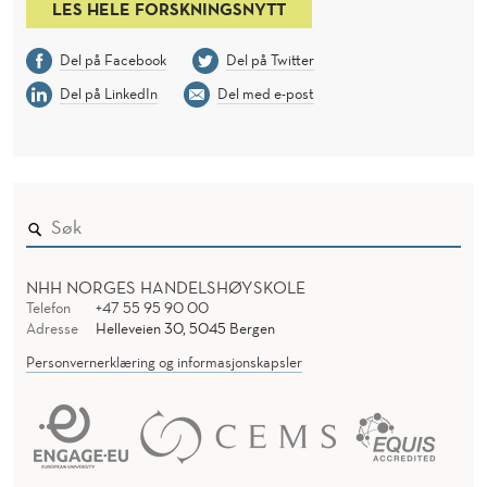
LES HELE FORSKNINGSNYTT
Del på Facebook
Del på Twitter
Del på LinkedIn
Del med e-post
NHH NORGES HANDELSHØYSKOLE
Telefon
+47 55 95 90 00
Adresse
Helleveien 30, 5045 Bergen
Personvernerklæring og informasjonskapsler