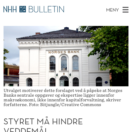
S
MENY
T
H
NO
TIL WWW.NHH.NO
S
Y
O
Ø
K
Stipendiater og nye forskerprofiler
V
I
R
N
E
Disputaser
E
E
T
T
D
Ekspertutvalg
S
T
T
M
E
Om Bulletin
D
M
E
E
T
N
Å
Y
H
Utvalget motiverer dette forslaget ved å påpeke at Norges
Banks sentrale oppgaver og ekspertise ligger innenfor
makroøkonomi, ikke innenfor kapitalforvaltning, skriver
I
forfatterne. Foto: Bitjungle/Creative Commons
N
STYRET MÅ HINDRE
D
VEDDEMÅL