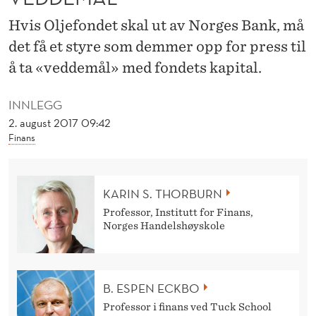
R
Hvis Oljefondet skal ut av Norges Bank, må
E
det få et styre som demmer opp for press til
V
å ta «veddemål» med fondets kapital.
E
INNLEGG
D
2. august 2017 09:42
D
Finans
E
M
KARIN S. THORBURN
Å
Professor, Institutt for Finans,
Norges Handelshøyskole
L
B. ESPEN ECKBO
Professor i finans ved Tuck School