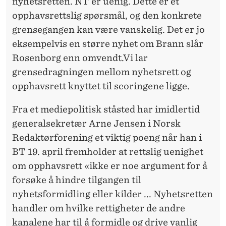
nyhetsretten. NT er uenig. Dette er et
opphavsrettslig spørsmål, og den konkrete
grensegangen kan være vanskelig. Det er jo
eksempelvis en større nyhet om Brann slår
Rosenborg enn omvendt.Vi lar
grensedragningen mellom nyhetsrett og
opphavsrett knyttet til scoringene ligge.
Fra et mediepolitisk ståsted har imidlertid
generalsekretær Arne Jensen i Norsk
Redaktørforening et viktig poeng når han i
BT 19. april fremholder at rettslig uenighet
om opphavsrett «ikke er noe argument for å
forsøke å hindre tilgangen til
nyhetsformidling eller kilder ... Nyhetsretten
handler om hvilke rettigheter de andre
kanalene har til å formidle og drive vanlig