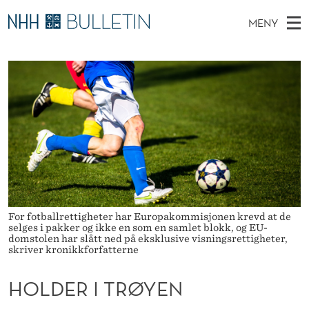
H
MENY
O
H
NO
TIL WWW.NHH.NO
S
L
O
Ø
K
Stipendiater og nye forskerprofiler
V
I
D
N
E
Disputaser
E
E
T
T
D
Ekspertutvalg
S
R
T
M
E
Om Bulletin
D
I
E
E
T
N
T
Y
R
For fotballrettigheter har Europakommisjonen krevd at de
selges i pakker og ikke en som en samlet blokk, og EU-
Ø
domstolen har slått ned på eksklusive visningsrettigheter,
skriver kronikkforfatterne
Y
HOLDER I TRØYEN
E