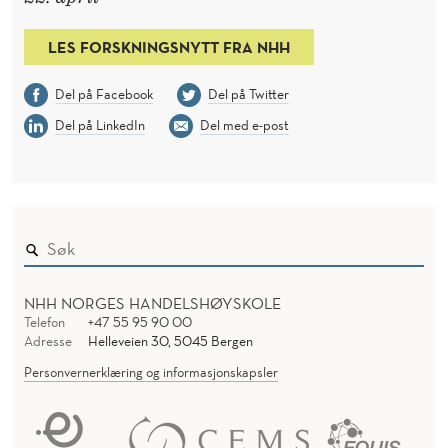
LES FORSKNINGSNYTT FRA NHH
Del på Facebook
Del på Twitter
Del på LinkedIn
Del med e-post
NHH NORGES HANDELSHØYSKOLE
Telefon
+47 55 95 90 00
Adresse
Helleveien 30, 5045 Bergen
Personvernerklæring og informasjonskapsler