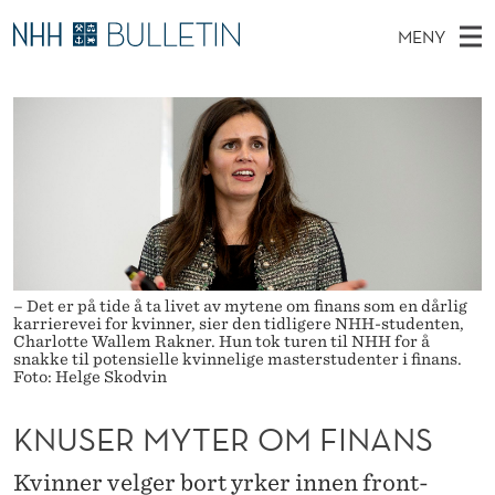
K
MENY
N
H
NO
EN
TIL WWW.NHH.NO
S
U
O
Ø
K
PhD Candidates and new researchers
V
I
S
N
E
PhD Defenses
E
E
T
T
D
Expert Committees
S
R
T
M
E
About Bulletin
D
M
E
E
T
N
Y
– Det er på tide å ta livet av mytene om finans som en dårlig
Y
karrierevei for kvinner, sier den tidligere NHH-studenten,
T
Charlotte Wallem Rakner. Hun tok turen til NHH for å
snakke til potensielle kvinnelige masterstudenter i finans.
E
Foto: Helge Skodvin
R
KNUSER MYTER OM FINANS
O
Kvinner velger bort yrker innen front-