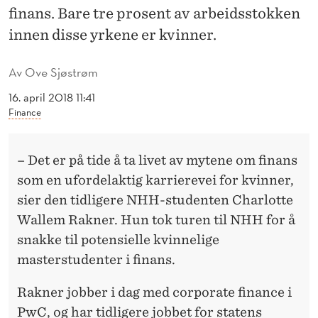
M
finans. Bare tre prosent av arbeidsstokken
F
innen disse yrkene er kvinner.
I
Av
Ove Sjøstrøm
N
16. april 2018 11:41
A
Finance
N
– Det er på tide å ta livet av mytene om finans
S
som en ufordelaktig karrierevei for kvinner,
sier den tidligere NHH-studenten Charlotte
Wallem Rakner. Hun tok turen til NHH for å
snakke til potensielle kvinnelige
masterstudenter i finans.
Rakner jobber i dag med corporate finance i
PwC, og har tidligere jobbet for statens