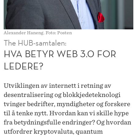
.
0
F
Alexander Haneng. Foto: Posten
O
The HUB-samtalen:
R
HVA BETYR WEB 3.0 FOR
L
LEDERE?
E
D
Utviklingen av internett i retning av
E
desentralisering og blokkjedeteknologi
tvinger bedrifter, myndigheter og forskere
R
til å tenke nytt. Hvordan kan vi skille hype
E
fra betydningsfulle endringer? Og hvordan
?
utfordrer kryptovaluta, quantum