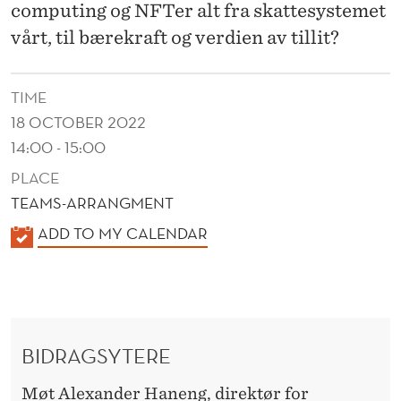
computing og NFTer alt fra skattesystemet
vårt, til bærekraft og verdien av tillit?
TIME
18 OCTOBER 2022
14:00 - 15:00
PLACE
TEAMS-ARRANGMENT
K
ADD TO MY CALENDAR
A
L
E
N
BIDRAGSYTERE
D
E
Møt
Alexander Haneng
, direktør for