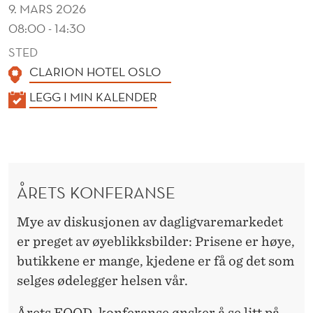
R
9. MARS 2026
–
08:00 - 14:30
STED
P
CLARION HOTEL OSLO
L
K
LEGG I MIN KALENDER
U
A
S
L
E
S
N
T
ÅRETS KONFERANSE
D
I
E
Mye av diskusjonen av dagligvaremarkedet
R
Å
er preget av øyeblikksbilder: Prisene er høye,
R
butikkene er mange, kjedene er få og det som
selges ødelegger helsen vår.
Årets FOOD-konferanse ønsker å se litt på