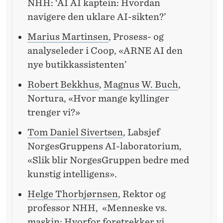
NHH: ‘
AI AI kaptein: Hvordan
navigere den uklare AI-sikten?
’
Marius Martinsen
, Prosess- og
analyseleder i Coop, «ARNE AI den
nye butikkassistenten’
Robert Bekkhus
,
Magnus W. Buch
,
Nortura, «Hvor mange kyllinger
trenger vi?»
Tom Daniel Sivertsen
, Labsjef
NorgesGruppens AI-laboratorium,
«Slik blir NorgesGruppen bedre med
kunstig intelligens».
Helge Thorbjørnsen
, Rektor og
professor NHH, «Menneske vs.
maskin: Hvorfor foretrekker vi