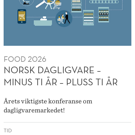
A
R
E
–
M
FOOD 2026
I
NORSK DAGLIGVARE –
N
MINUS TI ÅR – PLUSS TI ÅR
U
S
Årets viktigste konferanse om
T
dagligvaremarkedet!
I
Å
TID