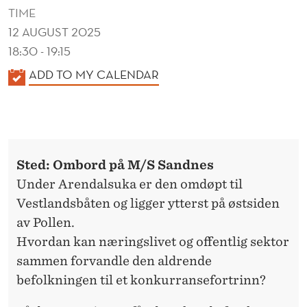
TIME
12 AUGUST 2025
18:30 - 19:15
K
ADD TO MY CALENDAR
A
L
E
N
Sted: Ombord på M/S Sandnes
D
Under Arendalsuka er den omdøpt til
E
Vestlandsbåten og ligger ytterst på østsiden
R
av Pollen.
Hvordan kan næringslivet og offentlig sektor
sammen forvandle den aldrende
befolkningen til et konkurransefortrinn?