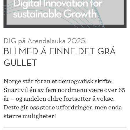
D
E
T
G
DIG på Arendalsuka 2025:
R
BLI MED Å FINNE DET GRÅ
Å
GULLET
G
U
Norge står foran et demografisk skifte:
L
Snart vil én av fem nordmenn være over 65
år – og andelen eldre fortsetter å vokse.
L
Dette gir oss store utfordringer, men enda
E
større muligheter!
T