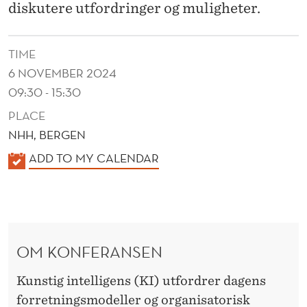
M
diskutere utfordringer og muligheter.
E
TIME
6 NOVEMBER 2024
09:30 - 15:30
PLACE
NHH, BERGEN
K
ADD TO MY CALENDAR
A
L
E
N
OM KONFERANSEN
D
E
Kunstig intelligens (KI) utfordrer dagens
R
forretningsmodeller og organisatorisk