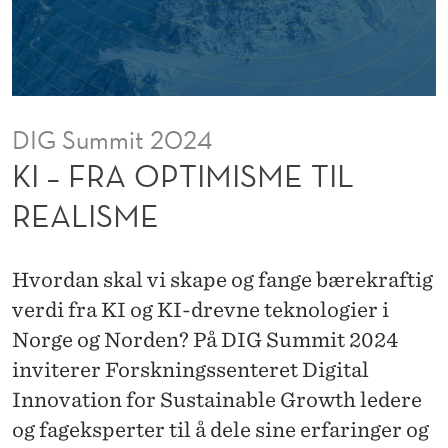
S
M
E
T
DIG Summit 2024
I
KI – FRA OPTIMISME TIL
L
REALISME
R
E
Hvordan skal vi skape og fange bærekraftig
A
verdi fra KI og KI-drevne teknologier i
Norge og Norden? På DIG Summit 2024
L
inviterer Forskningssenteret Digital
I
Innovation for Sustainable Growth ledere
S
og fageksperter til å dele sine erfaringer og