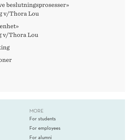
ve beslutningsprosesser»
ng v/Thora Lou
denhet»
ng v/Thora Lou
king
joner
MORE
For students
For employees
For alumni