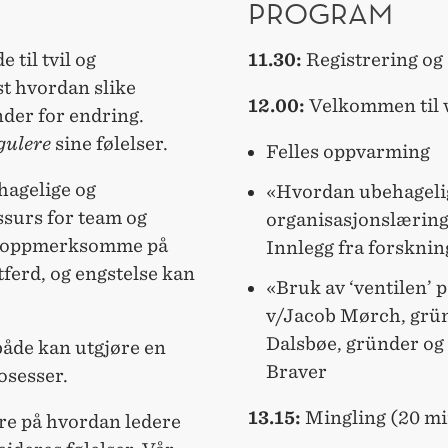
PROGRAM
 til tvil og
11.30:
Registrering og
st hvordan slike
12.00:
Velkommen til
nder for endring.
gulere
sine følelser.
Felles oppvarming
ehagelige og
«Hvordan ubehagelige
ssurs for team og
organisasjonslærin
ss oppmerksomme på
Innlegg fra forskni
atferd, og engstelse kan
«Bruk av ‘ventilen’ 
v/Jacob Mørch, gründ
Dalsbøe, gründer og 
både kan utgjøre en
Braver
osesser.
13.15:
Mingling (20 mi
e på hvordan ledere