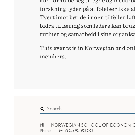
kan forholde seg til egne og medarbe
forskning tyder på at følelser ikke a
Tvert imot bør de i noen tilfeller lø
bidra til læring som ledere kan bruk
rutiner og samarbeid i sine organis
This events is in Norwegian and on
members.
NHH NORWEGIAN SCHOOL OF ECONOMI
Phone
(+47) 55 95 90 00