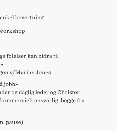
 enkel bevertning
 workshop
 følelser kan bidra til
g»
ngen v/Marius Jones
på jobb»
er og daglig leder og Christer
kommersielt ansvarlig, begge fra
n. pause)