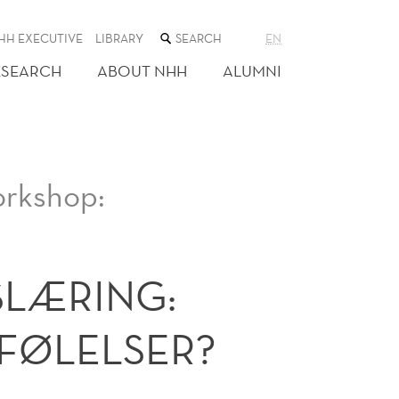
SEARCH
HH EXECUTIVE
LIBRARY
EN
THE
WEB
ESEARCH
ABOUT NHH
ALUMNI
SITE
rkshop:
LÆRING:
 FØLELSER?