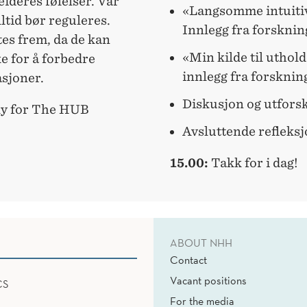
ideres følelser. Vår
«Langsomme intuiti
lltid bør reguleres.
Innlegg fra forskni
ftes frem, da de kan
«Min kilde til uthol
e for å forbedre
innlegg fra forskni
asjoner.
Diskusjon og utfors
ly for The HUB
Avsluttende refleks
15.00:
Takk for i dag!
ABOUT NHH
Contact
Vacant positions
CS
For the media