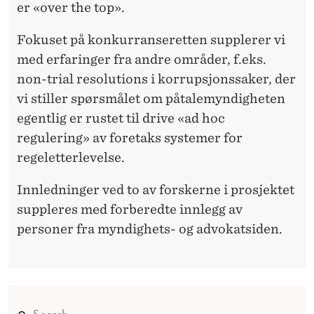
V
er «over the top».
E
Fokuset på konkurranseretten supplerer vi
N
med erfaringer fra andre områder, f.eks.
S
non-trial resolutions i korrupsjonssaker, der
vi stiller spørsmålet om påtalemyndigheten
J
egentlig er rustet til drive «ad hoc
O
regulering» av foretaks systemer for
N
regeletterlevelse.
O
Innledninger ved to av forskerne i prosjektet
G
suppleres med forberedte innlegg av
personer fra myndighets- og advokatsiden.
R
E
T
T