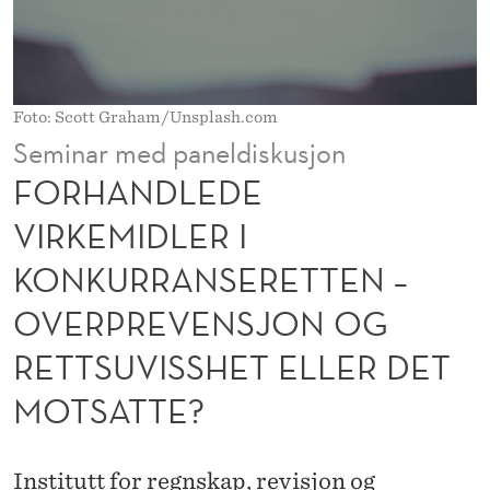
I
R
K
Foto: Scott Graham/Unsplash.com
E
Seminar med paneldiskusjon
M
FORHANDLEDE
I
VIRKEMIDLER I
D
KONKURRANSERETTEN –
L
OVERPREVENSJON OG
E
RETTSUVISSHET ELLER DET
R
MOTSATTE?
I
K
Institutt for regnskap, revisjon og