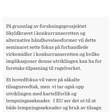
T
L
T
E
E
N
På grunnlag av forskningsprosjektet
N
D
Skyldkravet i konkurranseretten og
E
–
alternative håndhevelsesformer vil dette
R
O
seminaret sette fokus på forhandlede
virkemidler i konkurranseretten og hvilke
V
implikasjoner denne utviklingen kan ha for
E
foretaks tilpasning til regelverket.
R
Et hovedfokus vil være på såkalte
P
tilsagnsvedtak, men vi tar også opp
R
utviklingen med kartellforlik og
lempningssøknader. I EU ser det ut til at
E
både lempningssøknader og bruk av tilsagn