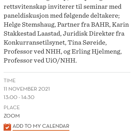
O
rettsvitenskap inviterer til seminar med
N
paneldiskusjon med følgende deltakere;
K
Helge Stemshaug, Partner fra BAHR, Karin
Stakkestad Laastad, Juridisk Direktør fra
U
Konkurransetilsynet, Tina Søreide,
R
Professor ved NHH, og Erling Hjelmeng,
R
Professor ved UiO/NHH.
A
N
TIME
11 NOVEMBER 2021
S
13:00 - 14:30
E
PLACE
R
ZOOM
E
K
ADD TO MY CALENDAR
A