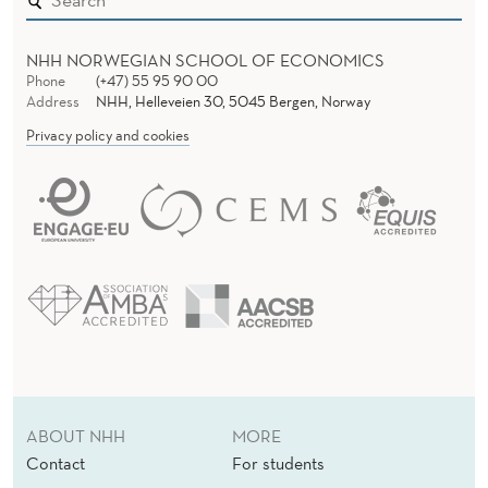
S
NHH NORWEGIAN SCHOOL OF ECONOMICS
U
Phone
(+47) 55 95 90 00
Address
NHH, Helleveien 30, 5045 Bergen, Norway
V
Privacy policy and cookies
I
S
S
H
E
T
E
L
ABOUT NHH
MORE
Contact
For students
L