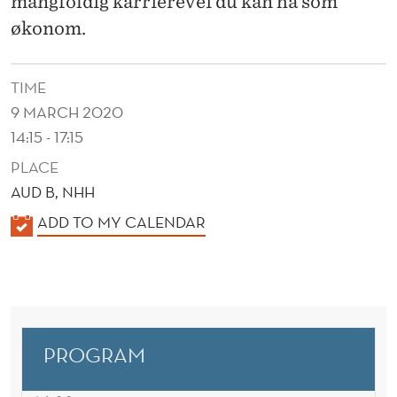
mangfoldig karrierevei du kan ha som
økonom.
TIME
9 MARCH 2020
14:15 - 17:15
PLACE
AUD B, NHH
K
ADD TO MY CALENDAR
A
L
E
N
D
PROGRAM
E
R