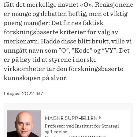
S
fått det merkelige navnet «O». Reaksjonene
K
er mange og debatten heftig, men et viktig
poeng mangler: Det finnes faktisk
N
forskningsbaserte kriterier for valg av
I
merkenavn. Hadde disse blitt brukt, ville vi
N
unngått navn som "O", "Kode" og "VY". Det
G
er på høy tid at styrene i norske
virksomheter tar den forskningsbaserte
S
kunnskapen på alvor.
B
A
1 August 2022 11:17
S
E
MAGNE SUPPHELLEN
R
Professor ved Institutt for Strategi
og Ledelse,