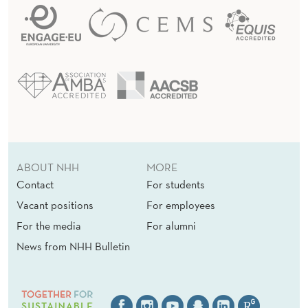
O
R
V
A
L
G
A
ABOUT NHH
MORE
V
Contact
For students
M
Vacant positions
For employees
For the media
For alumni
E
News from NHH Bulletin
R
K