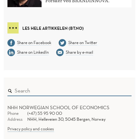
T
Forsker ved BRANDINNOVA.
E
K
LES HELE ARTIKKELEN (BT.NO)
R
Share on Facebook
Share on Twitter
I
Share on LinkedIn
Share by e-mail
T
E
R
I
E
NHH NORWEGIAN SCHOOL OF ECONOMICS
Phone
(+47) 55 95 90 00
R
Address
NHH, Helleveien 30, 5045 Bergen, Norway
F
Privacy policy and cookies